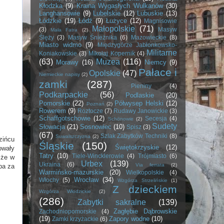
Kłodzka
(9)
Kraina Wygasłych Wulkanów
(30)
Langhansowie
(9)
Lubelskie
(12)
Lubuskie
(13)
Łódzkie
(19)
Łódź
(9)
Łużyce
(12)
Magnisowie
Małopolskie
(71)
(3)
Masyw
Mała Fatra
(2)
Ślęży
(3)
Masyw Śnieżnika
(6)
Mazowieckie
(8)
Miasto widmo
(9)
Międzygórze Jabłonkowsko-
Militarne
Koniakowskie
(3)
Mikołaj Kopernik
(4)
(63)
Muzea
(116)
Morawy
(16)
Niemcy
(9)
Pałace i
Opolskie
(47)
Niemieckie napisy
(2)
zamki
(287)
Pieniny
(4)
Podkarpackie
(56)
Podlaskie
(20)
Pomorskie
(22)
Półwysep Helski
(12)
Poznań
(2)
Rowerem
(9)
Roztocze
(7)
Rudawy Janowickie
(3)
Schaffgotschowie
(12)
Secesja
(4)
Schönowie
(2)
Sudety
Słowacja
(21)
Sosnowiec
(10)
Spisz
(3)
(67)
Szlak Zabytków Techniki
(8)
Suwalszczyzna
(2)
zińcu
Śląskie
(150)
Świętokrzyskie
(12)
owały
Tatry
(10)
Tiele-Wincklerowie
(4)
Trójmiasto
(6)
 że w
Urbex
(139)
Ukraina
(6)
Via ferrata
(2)
ba za
Warmińsko-mazurskie
(20)
Wielkopolskie
(4)
Wrocław
(34)
Włochy
(5)
Wzgórza Strzelińskie
(1)
Z dzieckiem
Wzgórza Włodzickie
(2)
(286)
Zabytki sakralne
(139)
Zagłębie Dąbrowskie
Zachodniopomorskie
(4)
(19)
Zapory wodne
(10)
Zamki krzyżackie
(6)