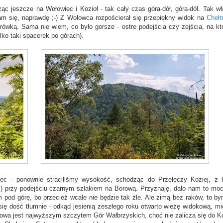
 jeszcze na Wołowiec i Kozioł - tak cały czas góra-dół, góra-dół. Tak wł
am się, naprawdę ;-) Z Wołowca rozpościerał się przepiękny widok na
Cheł
rówką. Sama nie wiem, co było gorsze - ostre podejścia czy zejścia, na kt
lko taki spacerek po górach).
ec - ponownie straciliśmy wysokość, schodząc do Przełęczy Koziej, z k
m) przy podejściu czarnym szlakiem na Borową. Przyznaję, dało nam to mo
m pod górę, bo przecież wcale nie będzie tak źle. Ale zimą bez raków, to by
 się dość tłumnie - odkąd jesienią zeszłego roku otwarto wieżę widokową, mi
rowa jest najwyższym szczytem Gór Wałbrzyskich, choć nie zalicza się do K