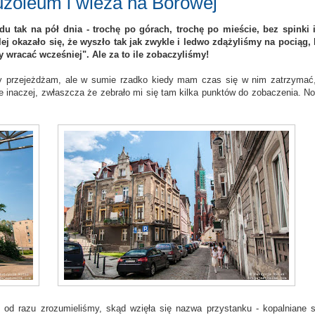
uzoleum i wieża na Borowej
 tak na pół dnia - trochę po górach, trochę po mieście, bez spinki 
j okazało się, że wyszło tak jak zwykle i ledwo zdążyliśmy na pociąg, 
 wracać wcześniej". Ale za to ile zobaczyliśmy!
azy przejeżdżam, ale w sumie rzadko kiedy mam czas się w nim zatrzymać
 inaczej, zwłaszcza że zebrało mi się tam kilka punktów do zobaczenia. No
 od razu zrozumieliśmy, skąd wzięła się nazwa przystanku - kopalniane 