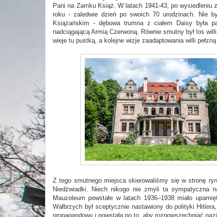
Pani na Zamku Książ. W latach 1941-43, po wysiedleniu z 
roku - zaledwie dzień po swoich 70 urodzinach. Nie 
Książańskim - dębowa trumna z ciałem Daisy była pa
nadciągającą Armią Czerwoną. Równie smutny był los willi
wieje tu pustką, a kolejne wizje zaadaptowania willi pełzn
Z tego smutnego miejsca skierowaliśmy się w stronę ry
Niedźwiadki. Niech nikogo nie zmyli ta sympatyczna n
Mauzoleum powstałe w latach 1936–1938 miało upamiętnia
Wałbrzych był sceptycznie nastawiony do polityki Hitlera
propagandowy i powstała po to, aby rozpowszechniać naz