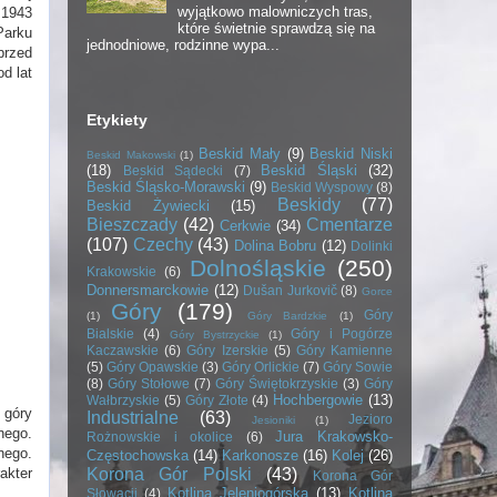
wyjątkowo malowniczych tras,
 1943
które świetnie sprawdzą się na
Parku
jednodniowe, rodzinne wypa...
przed
d lat
Etykiety
Beskid Mały
(9)
Beskid Niski
Beskid Makowski
(1)
(18)
Beskid Śląski
(32)
Beskid Sądecki
(7)
Beskid Śląsko-Morawski
(9)
Beskid Wyspowy
(8)
Beskidy
(77)
Beskid Żywiecki
(15)
Bieszczady
(42)
Cmentarze
Cerkwie
(34)
(107)
Czechy
(43)
Dolina Bobru
(12)
Dolinki
Dolnośląskie
(250)
Krakowskie
(6)
Donnersmarckowie
(12)
Dušan Jurkovič
(8)
Gorce
Góry
(179)
Góry
(1)
Góry Bardzkie
(1)
Bialskie
(4)
Góry i Pogórze
Góry Bystrzyckie
(1)
Kaczawskie
(6)
Góry Izerskie
(5)
Góry Kamienne
(5)
Góry Opawskie
(3)
Góry Orlickie
(7)
Góry Sowie
(8)
Góry Stołowe
(7)
Góry Świętokrzyskie
(3)
Góry
Hochbergowie
(13)
Wałbrzyskie
(5)
Góry Złote
(4)
 góry
Industrialne
(63)
Jezioro
Jesioniki
(1)
nego.
Jura Krakowsko-
Rożnowskie i okolice
(6)
nego.
Częstochowska
(14)
Karkonosze
(16)
Kolej
(26)
Korona Gór Polski
(43)
akter
Korona Gór
Kotlina Jeleniogórska
(13)
Kotlina
Słowacji
(4)