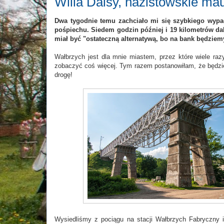
Willa Daisy, nazistowskie ma
Dwa tygodnie temu zachciało mi się szybkiego wypadu
pośpiechu. Siedem godzin później i 19 kilometrów dale
miał być "ostateczną alternatywą, bo na bank będziemy
Wałbrzych jest dla mnie miastem, przez które wiele r
zobaczyć coś więcej. Tym razem postanowiłam, że będzie
drogę!
Wysiedliśmy z pociągu na stacji Wałbrzych Fabryczny i