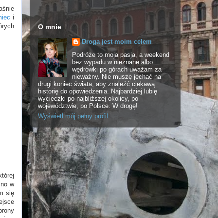
aśnie
miec
i
órych
O mnie
Droga jest moim celem
Podróże to moja pasja, a weekend
bez wypadu w nieznane albo
wędrówki po górach uważam za
nieważny. Nie muszę jechać na
drugi koniec świata, aby znaleźć ciekawą
historię do opowiedzenia. Najbardziej lubię
wycieczki po najbliższej okolicy, po
województwie, po Polsce. W drogę!
Wyświetl mój pełny profil
tórej
cno w
m się
ejsce
orony