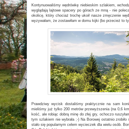
Kontynuowaliśmy wędrówkę niebieskim szlakiem, wchodząc
wyglądają lajtowe spacery po górach ze mną - nie polec
okolicę, który chociaż trochę ukoił nasze zmęczenie węd
wyzywałam, że zostawiłam w domu kijki (bo przecież to ty
Prawdziwy wycisk dostaliśmy praktycznie na sam koni
mieliśmy już tylko 200 metrów przewyższenia (na 0,6 k
kość, ale robiąc dobrą minę do złej gry, ochoczo ruszyła
tym szlakiem nie wybrała ;-) Na Borowej ostatnio zrobiło
stało się popularnym celem wycieczek dla wielu osób. Bo