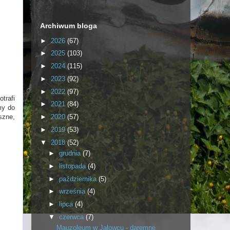
Archiwum bloga
►
2026
(67)
►
2025
(103)
►
2024
(115)
►
2023
(92)
►
2022
(97)
trafi
►
2021
(84)
my do
►
2020
(57)
szne,
►
2019
(53)
▼
2018
(52)
►
grudnia
(7)
►
listopada
(4)
►
października
(5)
►
września
(4)
►
lipca
(4)
▼
czerwca
(7)
Mauzoleum w Jałowcu - daremne