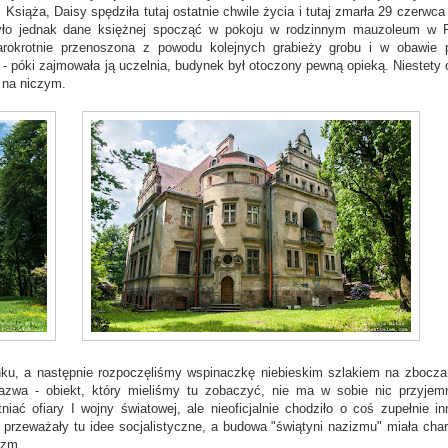
Książa, Daisy spędziła tutaj ostatnie chwile życia i tutaj zmarła 29 czerwca
było jednak dane księżnej spocząć w pokoju w rodzinnym mauzoleum w 
rokrotnie przenoszona z powodu kolejnych grabieży grobu i w obawie 
 - póki zajmowała ją uczelnia, budynek był otoczony pewną opieką. Niestety o
ą na niczym.
nku, a następnie rozpoczęliśmy wspinaczkę niebieskim szlakiem na zbocza
azwa - obiekt, który mieliśmy tu zobaczyć, nie ma w sobie nic przyjem
ć ofiary I wojny światowej, ale nieoficjalnie chodziło o coś zupełnie in
, przeważały tu idee socjalistyczne, a budowa "świątyni nazizmu" miała char
izm.