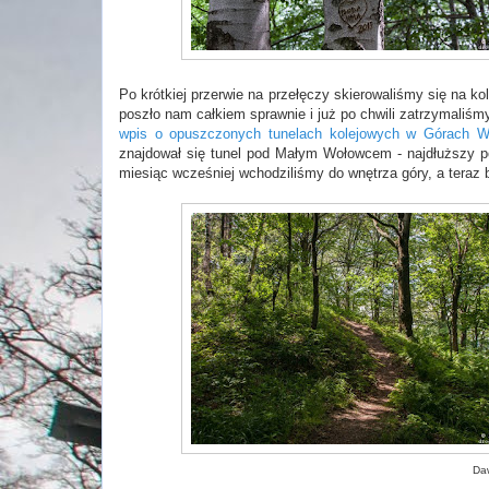
Po krótkiej przerwie na przełęczy skierowaliśmy się na k
poszło nam całkiem sprawnie i już po chwili zatrzymaliś
wpis o opuszczonych tunelach kolejowych w Górach W
znajdował się tunel pod Małym Wołowcem - najdłuższy p
miesiąc wcześniej wchodziliśmy do wnętrza góry, a teraz b
Daw