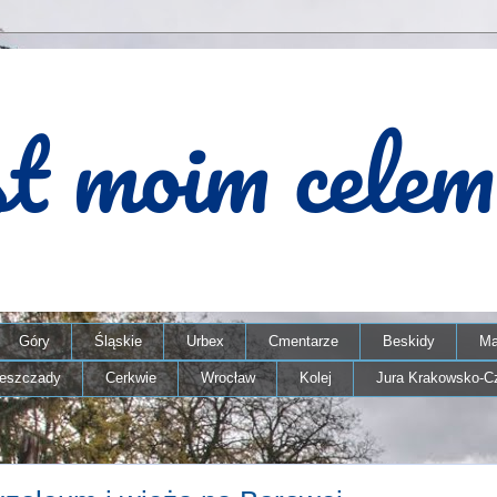
Góry
Śląskie
Urbex
Cmentarze
Beskidy
Ma
ieszczady
Cerkwie
Wrocław
Kolej
Jura Krakowsko-C