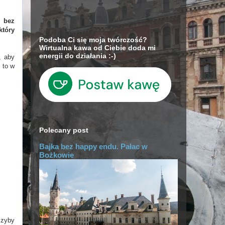
i bez
który
Podoba Ci się moja twórczość?
Wirtualna kawa od Ciebie doda mi
energii do działania :-)
, aby
 to w
Polecany post
Bajka bez happy endu. Pałac w
Bożkowie
szyby