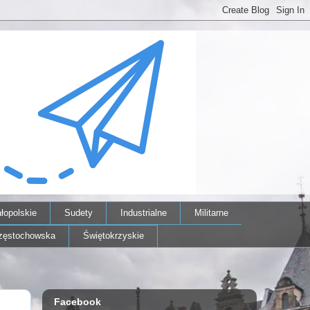
łopolskie
Sudety
Industrialne
Militarne
zęstochowska
Świętokrzyskie
Facebook