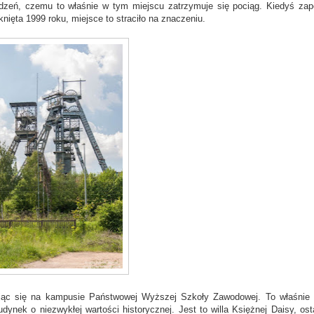
udzeń, czemu to właśnie w tym miejscu zatrzymuje się pociąg. Kiedyś za
nięta 1999 roku, miejsce to straciło na znaczeniu.
jąc się na kampusie Państwowej Wyższej Szkoły Zawodowej. To właśnie t
dynek o niezwykłej wartości historycznej. Jest to willa Księżnej Daisy, osta