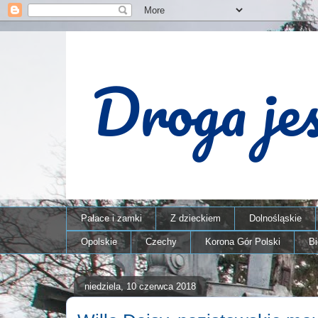
Pałace i zamki
Z dzieckiem
Dolnośląskie
Opolskie
Czechy
Korona Gór Polski
B
niedziela, 10 czerwca 2018