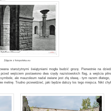
Zdjęcie z fotopolska.eu
owana starożytnymi świątyniami mogła budzić grozę. Pierwotnie na dzied
rzed wejściem postawiono dwa rzędy nazistowskich flag, a wejścia piln
e symbole, ale mauzoleum nadal owiane jest złą sławą - tym razem dlatego,
e melinę. Trudno przewidzieć, jaki będzie dalszy los tego miejsca. Nikt chy