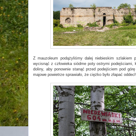
Z mauzoleum podążyliśmy dalej niebieskim szlakiem pr
wycisnąć z człowieka siódme poty ostrymi podejściami, 
doliny, aby ponownie stanąć przed podejściem pod górę
majowe powietrze sprawiało, że ciężko było złapać oddech