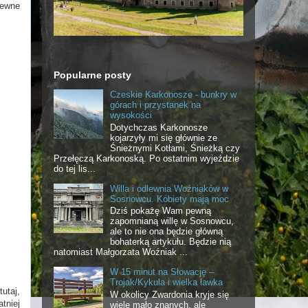
pewne
Popularne posty
Czeskie Karkonosze - bunkry w
górach i przystanek na
wysokości
Dotychczas Karkonosze
kojarzyły mi się głównie ze
Śnieżnymi Kotłami, Śnieżką czy
Przełęczą Karkonoską. Po ostatnim wyjeździe
do tej lis...
Willa i odlewnia Woźniaków w
Sosnowcu. Kobiety mają moc
Dziś pokażę Wam pewną
zapomnianą willę w Sosnowcu,
ale to nie ona będzie główną
bohaterką artykułu. Będzie nią
natomiast Małgorzata Woźniak ...
W 15 minut na Słowację –
Trojak/Kykula i wielka ławka
utaj,
W okolicy Zwardonia kryje się
tniej
wiele mało znanych, ale