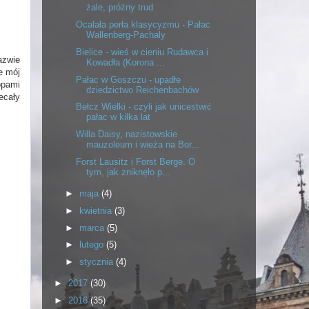
żale, próżny trud
Ocalała perła klasycyzmu - Pałac
Wallenberg-Pachaly
Bielice - wieś w cieniu Rudawca i
azwie
Kowadła (Korona ...
e mój
Pałac w Goszczu - upadłe
opami
dziedzictwo Reichenbachów
ecały
Bełcz Wielki - czyli jak unicestwić
pałac w kilka lat
Willa Daisy, nazistowskie
mauzoleum i wieża na Bor...
Forst Lausitz i Forst Berge. O
tym, jak zniknęło p...
►
maja
(4)
►
kwietnia
(3)
►
marca
(5)
►
lutego
(5)
►
stycznia
(4)
►
2017
(30)
►
2016
(35)