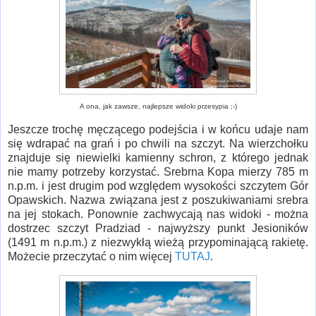
A ona, jak zawsze, najlepsze widoki przesypia ;-)
Jeszcze trochę męczącego podejścia i w końcu udaje nam
się wdrapać na grań i po chwili na szczyt. Na wierzchołku
znajduje się niewielki kamienny schron, z którego jednak
nie mamy potrzeby korzystać. Srebrna Kopa mierzy 785 m
n.p.m. i jest drugim pod względem wysokości szczytem Gór
Opawskich. Nazwa związana jest z poszukiwaniami srebra
na jej stokach. Ponownie zachwycają nas widoki - można
dostrzec szczyt Pradziad - najwyższy punkt Jesioników
(1491 m n.p.m.) z niezwykłą wieżą przypominającą rakietę.
Możecie przeczytać o nim więcej
TUTAJ
.