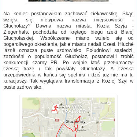
Na koniec postanowiłam zachować ciekawostkę. Skąd
wzięła się nietypowa nazwa miejscowości -
Głuchołazy? Dawna nazwa miasta, Kozia Szyja -
Ziegenhals, pochodziła od krętego biegu rzeki Białej
Głuchołaskiej. Współczesne miano wzięło się od
pogardliwego określenia, jakie miastu nadali Czesi. Hluché
lázně oznacza puste uzdrowisko. Południowi sąsiedzi,
zazdrośni o popularność Głuchołaz, postanowili zrobić
konkurencji czarny PR. Po wojnie ktoś przetłumaczył
czeską frazę i tak powstały Głuchołazy. A czeska
przepowiednia w końcu się spełniła i dziś już nie ma tu
kuracjuszy. Tak wyglądała transformacja z Koziej Szyi w
puste uzdrowisko.