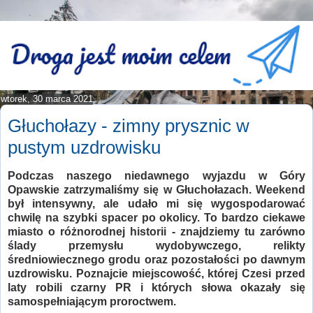
wtorek, 30 marca 2021
Głuchołazy - zimny prysznic w
pustym uzdrowisku
Podczas naszego niedawnego wyjazdu w Góry
Opawskie zatrzymaliśmy się w Głuchołazach. Weekend
był intensywny, ale udało mi się wygospodarować
chwilę na szybki spacer po okolicy. To bardzo ciekawe
miasto o różnorodnej historii - znajdziemy tu zarówno
ślady przemysłu wydobywczego, relikty
średniowiecznego grodu oraz pozostałości po dawnym
uzdrowisku. Poznajcie miejscowość, której Czesi przed
laty robili czarny PR i których słowa okazały się
samospełniającym proroctwem.