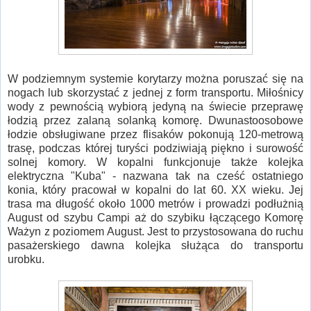
W podziemnym systemie korytarzy można poruszać się na
nogach lub skorzystać z jednej z form transportu. Miłośnicy
wody z pewnością wybiorą jedyną na świecie przeprawę
łodzią przez zalaną solanką komorę. Dwunastoosobowe
łodzie obsługiwane przez flisaków pokonują 120-metrową
trasę, podczas której turyści podziwiają piękno i surowość
solnej komory. W kopalni funkcjonuje także kolejka
elektryczna "Kuba" - nazwana tak na cześć ostatniego
konia, który pracował w kopalni do lat 60. XX wieku. Jej
trasa ma długość około 1000 metrów i prowadzi podłużnią
August od szybu Campi aż do szybiku łączącego Komorę
Ważyn z poziomem August. Jest to przystosowana do ruchu
pasażerskiego dawna kolejka służąca do transportu
urobku.