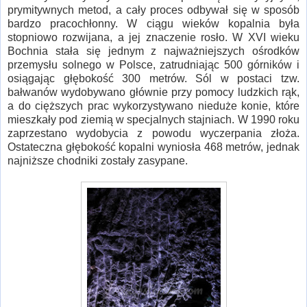
prymitywnych metod, a cały proces odbywał się w sposób
bardzo pracochłonny. W ciągu wieków kopalnia była
stopniowo rozwijana, a jej znaczenie rosło. W XVI wieku
Bochnia stała się jednym z najważniejszych ośrodków
przemysłu solnego w Polsce, zatrudniając 500 górników i
osiągając głębokość 300 metrów. Sól w postaci tzw.
bałwanów wydobywano głównie przy pomocy ludzkich rąk,
a do cięższych prac wykorzystywano nieduże konie, które
mieszkały pod ziemią w specjalnych stajniach. W 1990 roku
zaprzestano wydobycia z powodu wyczerpania złoża.
Ostateczna głębokość kopalni wyniosła 468 metrów, jednak
najniższe chodniki zostały zasypane.