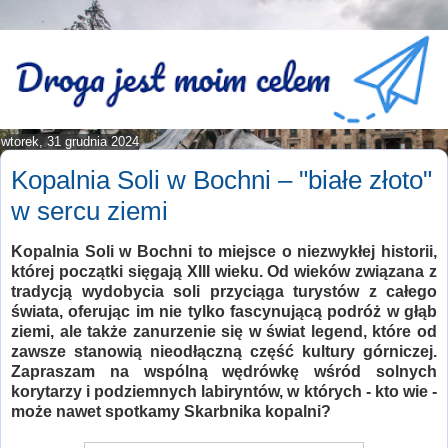
wtorek, 31 grudnia 2024
Kopalnia Soli w Bochni – "białe złoto"
w sercu ziemi
Kopalnia Soli w Bochni to miejsce o niezwykłej historii,
której początki sięgają XIII wieku. Od wieków związana z
tradycją wydobycia soli przyciąga turystów z całego
świata, oferując im nie tylko fascynującą podróż w głąb
ziemi, ale także zanurzenie się w świat legend, które od
zawsze stanowią nieodłączną część kultury górniczej.
Zapraszam na wspólną wędrówkę wśród solnych
korytarzy i podziemnych labiryntów, w których - kto wie -
może nawet spotkamy Skarbnika kopalni?