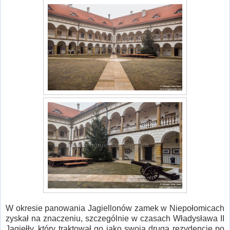
W okresie panowania Jagiellonów zamek w Niepołomicach
zyskał na znaczeniu, szczególnie w czasach Władysława II
Jagiełły, który traktował go jako swoją drugą rezydencję po