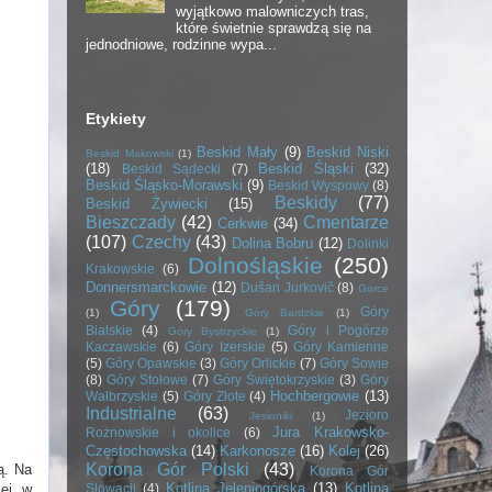
wyjątkowo malowniczych tras,
które świetnie sprawdzą się na
jednodniowe, rodzinne wypa...
Etykiety
Beskid Mały
(9)
Beskid Niski
Beskid Makowski
(1)
(18)
Beskid Śląski
(32)
Beskid Sądecki
(7)
Beskid Śląsko-Morawski
(9)
Beskid Wyspowy
(8)
Beskidy
(77)
Beskid Żywiecki
(15)
Bieszczady
(42)
Cmentarze
Cerkwie
(34)
(107)
Czechy
(43)
Dolina Bobru
(12)
Dolinki
Dolnośląskie
(250)
Krakowskie
(6)
Donnersmarckowie
(12)
Dušan Jurkovič
(8)
Gorce
Góry
(179)
Góry
(1)
Góry Bardzkie
(1)
Bialskie
(4)
Góry i Pogórze
Góry Bystrzyckie
(1)
Kaczawskie
(6)
Góry Izerskie
(5)
Góry Kamienne
(5)
Góry Opawskie
(3)
Góry Orlickie
(7)
Góry Sowie
(8)
Góry Stołowe
(7)
Góry Świętokrzyskie
(3)
Góry
Hochbergowie
(13)
Wałbrzyskie
(5)
Góry Złote
(4)
Industrialne
(63)
Jezioro
Jesioniki
(1)
Jura Krakowsko-
Rożnowskie i okolice
(6)
Częstochowska
(14)
Karkonosze
(16)
Kolej
(26)
Korona Gór Polski
(43)
ą. Na
Korona Gór
Kotlina Jeleniogórska
(13)
Kotlina
Słowacji
(4)
ej, w