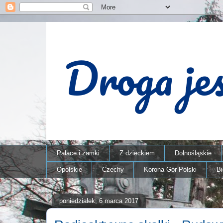
Pałace i zamki
Z dzieckiem
Dolnośląskie
Opolskie
Czechy
Korona Gór Polski
B
poniedziałek, 6 marca 2017