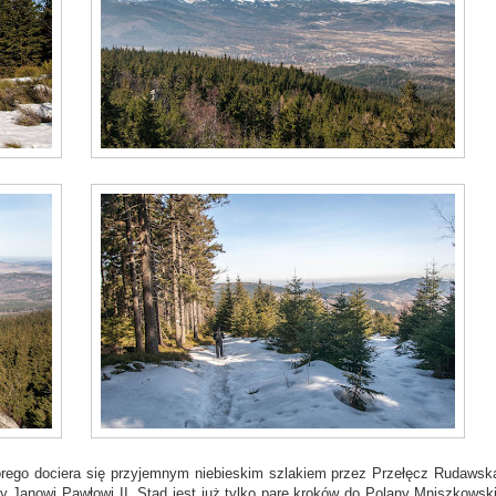
rego dociera się przyjemnym niebieskim szlakiem przez Przełęcz Rudawsk
 Janowi Pawłowi II. Stąd jest już tylko parę kroków do Polany Mniszkowski