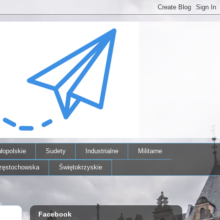
łopolskie
Sudety
Industrialne
Militarne
zęstochowska
Świętokrzyskie
Facebook