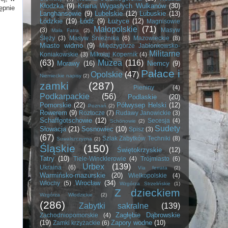
Kłodzka
(9)
Kraina Wygasłych Wulkanów
(30)
ępnie
Langhansowie
(9)
Lubelskie
(12)
Lubuskie
(13)
Łódzkie
(19)
Łódź
(9)
Łużyce
(12)
Magnisowie
Małopolskie
(71)
(3)
Masyw
Mała Fatra
(2)
Ślęży
(3)
Masyw Śnieżnika
(6)
Mazowieckie
(8)
Miasto widmo
(9)
Międzygórze Jabłonkowsko-
Militarne
Koniakowskie
(3)
Mikołaj Kopernik
(4)
(63)
Muzea
(116)
Morawy
(16)
Niemcy
(9)
Pałace i
Opolskie
(47)
Niemieckie napisy
(2)
zamki
(287)
Pieniny
(4)
Podkarpackie
(56)
Podlaskie
(20)
Pomorskie
(22)
Półwysep Helski
(12)
Poznań
(2)
Rowerem
(9)
Roztocze
(7)
Rudawy Janowickie
(3)
Schaffgotschowie
(12)
Secesja
(4)
Schönowie
(2)
Sudety
Słowacja
(21)
Sosnowiec
(10)
Spisz
(3)
(67)
Szlak Zabytków Techniki
(8)
Suwalszczyzna
(2)
Śląskie
(150)
Świętokrzyskie
(12)
Tatry
(10)
Tiele-Wincklerowie
(4)
Trójmiasto
(6)
Urbex
(139)
Ukraina
(6)
Via ferrata
(2)
Warmińsko-mazurskie
(20)
Wielkopolskie
(4)
Wrocław
(34)
Włochy
(5)
Wzgórza Strzelińskie
(1)
Z dzieckiem
Wzgórza Włodzickie
(2)
(286)
Zabytki sakralne
(139)
Zagłębie Dąbrowskie
Zachodniopomorskie
(4)
(19)
Zapory wodne
(10)
Zamki krzyżackie
(6)