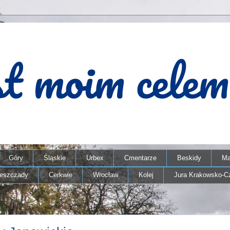
Góry
Śląskie
Urbex
Cmentarze
Beskidy
Ma
ieszczady
Cerkwie
Wrocław
Kolej
Jura Krakowsko-C