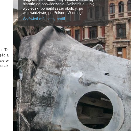
historię do opowiedzenia. Najbardziej lubię
wycieczki po najbliższej okolicy, po
województwie, po Polsce. W drogę!
Wyświetl mój pełny profil
u. Te
ęścią
ale w
ednak