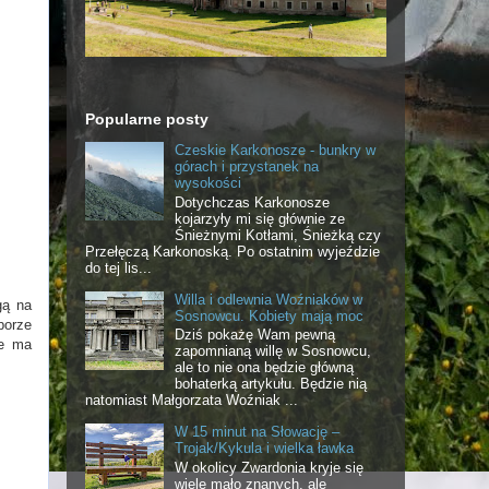
Popularne posty
Czeskie Karkonosze - bunkry w
górach i przystanek na
wysokości
Dotychczas Karkonosze
kojarzyły mi się głównie ze
Śnieżnymi Kotłami, Śnieżką czy
Przełęczą Karkonoską. Po ostatnim wyjeździe
do tej lis...
Willa i odlewnia Woźniaków w
gą na
Sosnowcu. Kobiety mają moc
porze
Dziś pokażę Wam pewną
ie ma
zapomnianą willę w Sosnowcu,
ale to nie ona będzie główną
bohaterką artykułu. Będzie nią
natomiast Małgorzata Woźniak ...
W 15 minut na Słowację –
Trojak/Kykula i wielka ławka
W okolicy Zwardonia kryje się
wiele mało znanych, ale