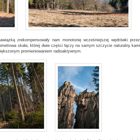
 nawiązką zrekompensowały nam monotonię wcześniejszej wędrówki przez
ometrowa skała, której dwie części łączy na samym szczycie naturalny kam
zwiększonym promieniowaniem radioaktywnym.