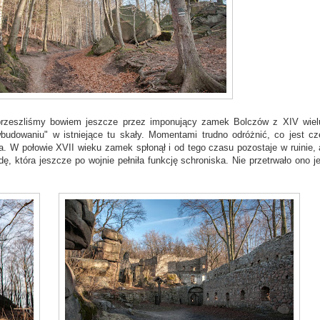
e przeszliśmy bowiem jeszcze przez imponujący zamek Bolczów z XIV wiel
udowaniu" w istniejące tu skały. Momentami trudno odróżnić, co jest cz
a. W połowie XVII wieku zamek spłonął i od tego czasu pozostaje w ruinie, 
 która jeszcze po wojnie pełniła funkcję schroniska. Nie przetrwało ono j