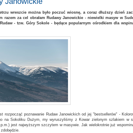
y Janowickie
etrzu wreszcie można było poczuć wiosnę, a coraz dłuższy dzień zac
m razem za cel obrałam Rudawy Janowickie - niewielki masyw w Sud
ć Rudaw - tzw. Góry Sokole - będące popularnym ośrodkiem dla wspin
iast rozpocząć poznawanie Rudaw Janowickich od jej "bestsellerów" - Kolor
go na Sokoliku Dużym, my wyruszyliśmy z Kowar zielonym szlakiem w s
 n.p.m.) jest najwyższym szczytem w masywie. Jak wielokrotnie już wspomin
 zdobędzie.