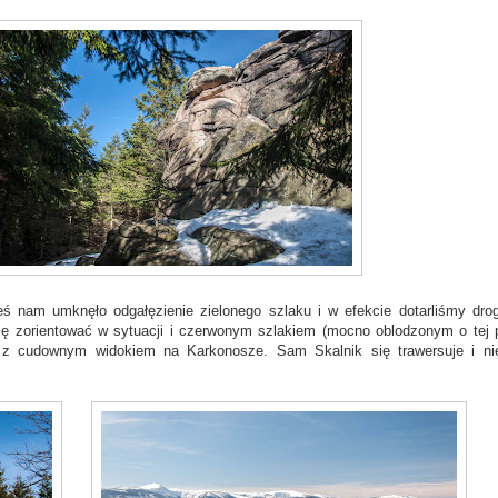
eś nam umknęło odgałęzienie zielonego szlaku i w efekcie dotarliśmy dro
ę zorientować w sytuacji i czerwonym szlakiem (mocno oblodzonym o tej 
o z cudownym widokiem na Karkonosze. Sam Skalnik się trawersuje i n