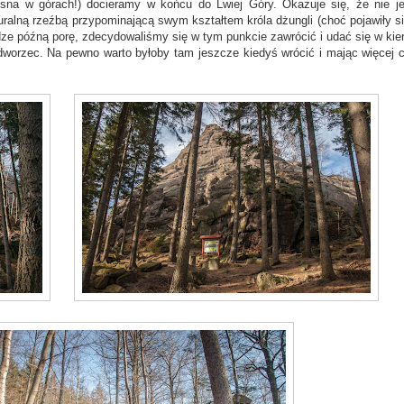
osna w górach!) docieramy w końcu do Lwiej Góry. Okazuje się, że nie je
uralną rzeźbą przypominającą swym kształtem króla dżungli (choć pojawiły si
dze późną porę, zdecydowaliśmy się w tym punkcie zawrócić i udać się w kie
worzec. Na pewno warto byłoby tam jeszcze kiedyś wrócić i mając więcej 