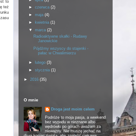
st to
ę też
►
czerwca
(2)
runku
►
maja
(4)
czasu
►
kwietnia
(1)
▼
marca
(2)
Radioaktywne skałki - Rudawy
Janowickie
Pójdźmy wszyscy do stajenki -
pałac w Chwalimierzu
►
lutego
(3)
►
stycznia
(1)
►
2016
(35)
O mnie
Droga jest moim celem
Podróże to moja pasja, a weekend
bez wypadu w nieznane albo
wędrówki po górach uważam za
nieważny. Nie muszę jechać na
drugi koniec świata, aby znaleźć ciekawą