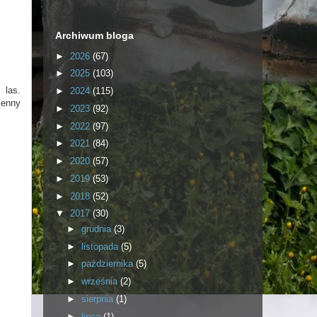
Archiwum bloga
►
2026
(67)
►
2025
(103)
 las.
►
2024
(115)
ienny
►
2023
(92)
►
2022
(97)
►
2021
(84)
►
2020
(57)
►
2019
(53)
►
2018
(52)
▼
2017
(30)
►
grudnia
(3)
►
listopada
(5)
►
października
(5)
►
września
(2)
►
sierpnia
(1)
►
lipca
(1)