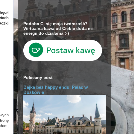
hęcił
etach
aczki
Podoba Ci się moja twórczość?
Wirtualna kawa od Ciebie doda mi
energii do działania :-)
Polecany post
Bajka bez happy endu. Pałac w
Bożkowie
owych
tronę
ałam,