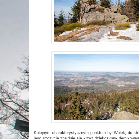
Kolejnym charakterystycznym punktem był Wołek, do któ
jego szczycie znajduje się krzyż dziękczynny dedykowany