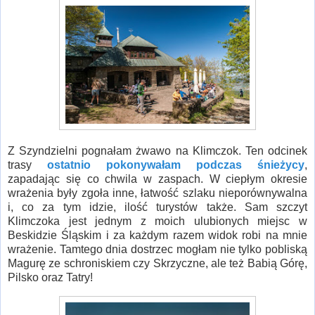
Z Szyndzielni pognałam żwawo na Klimczok. Ten odcinek
trasy
ostatnio pokonywałam podczas śnieżycy
,
zapadając się co chwila w zaspach. W ciepłym okresie
wrażenia były zgoła inne, łatwość szlaku nieporównywalna
i, co za tym idzie, ilość turystów także. Sam szczyt
Klimczoka jest jednym z moich ulubionych miejsc w
Beskidzie Śląskim i za każdym razem widok robi na mnie
wrażenie. Tamtego dnia dostrzec mogłam nie tylko pobliską
Magurę ze schroniskiem czy Skrzyczne, ale też Babią Górę,
Pilsko oraz Tatry!