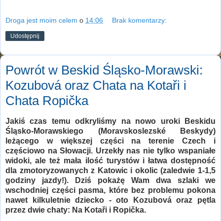
Droga jest moim celem
o
14:06
Brak komentarzy:
Udostępnij
Powrót w Beskid Śląsko-Morawski:
Kozubová oraz Chata na Kotaři i
Chata Ropička
Jakiś czas temu odkryliśmy na nowo uroki Beskidu
Śląsko-Morawskiego (Moravskoslezské Beskydy)
leżącego w większej części na terenie Czech i
częściowo na Słowacji. Urzekły nas nie tylko wspaniałe
widoki, ale też mała ilość turystów i łatwa dostępność
dla zmotoryzowanych z Katowic i okolic (zaledwie 1-1,5
godziny jazdy!). Dziś pokażę Wam dwa szlaki we
wschodniej części pasma, które bez problemu pokona
nawet kilkuletnie dziecko - oto Kozubová oraz pętla
przez dwie chaty: Na Kotaři i Ropička.