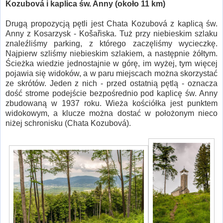
Kozubová i kaplica św. Anny (około 11 km)
Drugą propozycją pętli jest Chata Kozubová z kaplicą św.
Anny z Kosarzysk - Košařiska. Tuż przy niebieskim szlaku
znaleźliśmy parking, z którego zaczęliśmy wycieczkę.
Najpierw szliśmy niebieskim szlakiem, a następnie żółtym.
Ścieżka wiedzie jednostajnie w górę, im wyżej, tym więcej
pojawia się widoków, a w paru miejscach można skorzystać
ze skrótów. Jeden z nich - przed ostatnią pętlą - oznacza
dość strome podejście bezpośrednio pod kaplicę św. Anny
zbudowaną w 1937 roku. Wieża kościółka jest punktem
widokowym, a klucze można dostać w położonym nieco
niżej schronisku (Chata Kozubová).