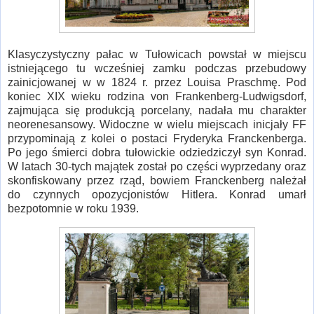
Klasyczystyczny pałac w Tułowicach powstał w miejscu
istniejącego tu wcześniej zamku podczas przebudowy
zainicjowanej w w 1824 r. przez Louisa Praschmę. Pod
koniec XIX wieku rodzina von Frankenberg-Ludwigsdorf,
zajmująca się produkcją porcelany, nadała mu charakter
neorenesansowy. Widoczne w wielu miejscach inicjały FF
przypominają z kolei o postaci Fryderyka Franckenberga.
Po jego śmierci dobra tułowickie odziedziczył syn Konrad.
W latach 30-tych majątek został po części wyprzedany oraz
skonfiskowany przez rząd, bowiem Franckenberg należał
do czynnych opozycjonistów Hitlera. Konrad umarł
bezpotomnie w roku 1939.