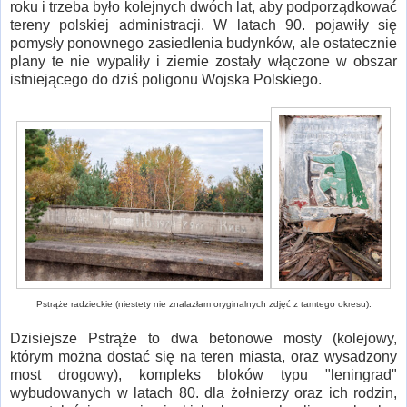
roku i trzeba było kolejnych dwóch lat, aby podporządkować
tereny polskiej administracji. W latach 90. pojawiły się
pomysły ponownego zasiedlenia budynków, ale ostatecznie
plany te nie wypaliły i ziemie zostały włączone w obszar
istniejącego do dziś poligonu Wojska Polskiego.
Pstrąże radzieckie (niestety nie znalazłam oryginalnych zdjęć z tamtego okresu).
Dzisiejsze Pstrąże to dwa betonowe mosty (kolejowy,
którym można dostać się na teren miasta, oraz wysadzony
most drogowy), kompleks bloków typu "leningrad"
wybudowanych w latach 80. dla żołnierzy oraz ich rodzin,