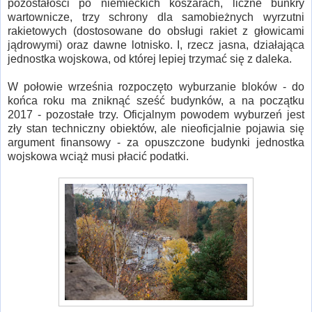
pozostałości po niemieckich koszarach, liczne bunkry
wartownicze, trzy schrony dla samobieżnych wyrzutni
rakietowych (dostosowane do obsługi rakiet z głowicami
jądrowymi) oraz dawne lotnisko. I, rzecz jasna, działająca
jednostka wojskowa, od której lepiej trzymać się z daleka.
W połowie września rozpoczęto wyburzanie bloków - do
końca roku ma zniknąć sześć budynków, a na początku
2017 - pozostałe trzy. Oficjalnym powodem wyburzeń jest
zły stan techniczny obiektów, ale nieoficjalnie pojawia się
argument finansowy - za opuszczone budynki jednostka
wojskowa wciąż musi płacić podatki.