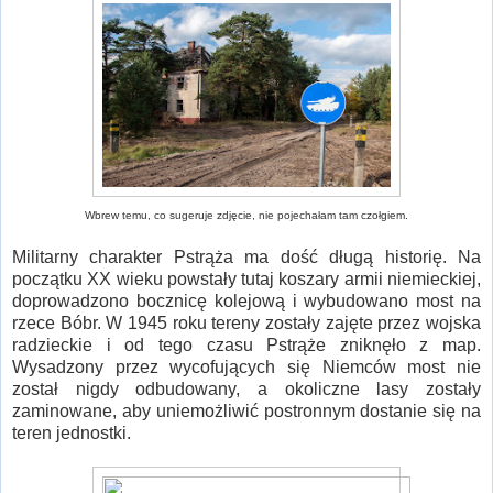
Wbrew temu, co sugeruje zdjęcie, nie pojechałam tam czołgiem.
Militarny charakter Pstrąża ma dość długą historię. Na
początku XX wieku powstały tutaj koszary armii niemieckiej,
doprowadzono bocznicę kolejową i wybudowano most na
rzece Bóbr. W 1945 roku tereny zostały zajęte przez wojska
radzieckie i od tego czasu Pstrąże zniknęło z map.
Wysadzony przez wycofujących się Niemców most nie
został nigdy odbudowany, a okoliczne lasy zostały
zaminowane, aby uniemożliwić postronnym dostanie się na
teren jednostki.