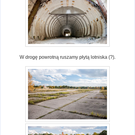
W drogę powrotną ruszamy płytą lotniska (?).