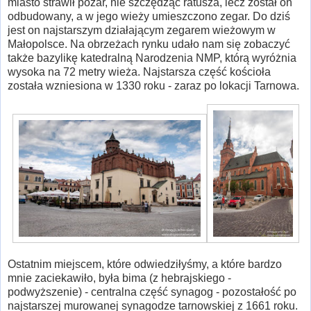
miasto strawił pożar, nie szczędząc ratusza, lecz został on
odbudowany, a w jego wieży umieszczono zegar. Do dziś
jest on najstarszym działającym zegarem wieżowym w
Małopolsce. Na obrzeżach rynku udało nam się zobaczyć
także bazylikę katedralną Narodzenia NMP, którą wyróżnia
wysoka na 72 metry wieża. Najstarsza część kościoła
została wzniesiona w 1330 roku - zaraz po lokacji Tarnowa.
Ostatnim miejscem, które odwiedziłyśmy, a które bardzo
mnie zaciekawiło, była bima (z hebrajskiego -
podwyższenie) - centralna część synagog - pozostałość po
najstarszej murowanej synagodze tarnowskiej z 1661 roku.