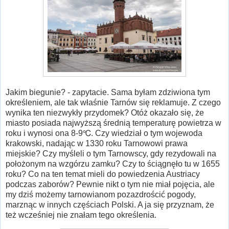
Jakim biegunie? - zapytacie. Sama byłam zdziwiona tym
określeniem, ale tak właśnie Tarnów się reklamuje. Z czego
wynika ten niezwykły przydomek? Otóż okazało się, że
miasto posiada najwyższą średnią temperaturę powietrza w
roku i wynosi ona 8-9℃. Czy wiedział o tym wojewoda
krakowski, nadając w 1330 roku Tarnowowi prawa
miejskie? Czy myśleli o tym Tarnowscy, gdy rezydowali na
położonym na wzgórzu zamku? Czy to ściągnęło tu w 1655
roku? Co na ten temat mieli do powiedzenia Austriacy
podczas zaborów? Pewnie nikt o tym nie miał pojęcia, ale
my dziś możemy tarnowianom pozazdrościć pogody,
marznąc w innych częściach Polski. A ja się przyznam, że
też wcześniej nie znałam tego określenia.