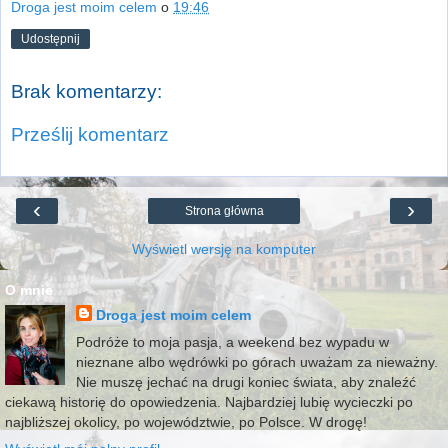
Droga jest moim celem
o
19:46
Udostępnij
Brak komentarzy:
Prześlij komentarz
‹
›
Strona główna
Wyświetl wersję na komputer
O mnie
Droga jest moim celem
Podróże to moja pasja, a weekend bez wypadu w
nieznane albo wędrówki po górach uważam za nieważny.
Nie muszę jechać na drugi koniec świata, aby znaleźć
ciekawą historię do opowiedzenia. Najbardziej lubię wycieczki po
najbliższej okolicy, po województwie, po Polsce. W drogę!