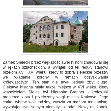
Zamek Sielecki przez większość swej historii znajdował się
w rękach szlacheckich, a wyjątek od tej reguły stanowi
przełom XV i XVI wieku, kiedy to dobra sieleckie przeszły
we władanie korony w ramach odzyskiwania
królewszczyzn. Ten stan nie trwał jednak zbyt długo.
Ciekawa historia miała także miejsce w XVI wieku, kiedy
właścicielem Sielca był Hieronim Brenner - królewski
probierca złota i przełożony wagi miasta Krakowa. Jego
córka, wbrew woli rodziny, wyszła za mąż za montanistę,
wywołując tym samym niemały skandal. Nowy małżonek,