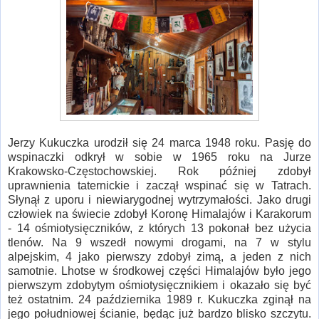
Jerzy Kukuczka urodził się 24 marca 1948 roku. Pasję do
wspinaczki odkrył w sobie w 1965 roku na Jurze
Krakowsko-Częstochowskiej. Rok później zdobył
uprawnienia taternickie i zaczął wspinać się w Tatrach.
Słynął z uporu i niewiarygodnej wytrzymałości. Jako drugi
człowiek na świecie zdobył Koronę Himalajów i Karakorum
- 14 ośmiotysięczników, z których 13 pokonał bez użycia
tlenów. Na 9 wszedł nowymi drogami, na 7 w stylu
alpejskim, 4 jako pierwszy zdobył zimą, a jeden z nich
samotnie. Lhotse w środkowej części Himalajów było jego
pierwszym zdobytym ośmiotysięcznikiem i okazało się być
też ostatnim. 24 października 1989 r. Kukuczka zginął na
jego południowej ścianie, będąc już bardzo blisko szczytu.