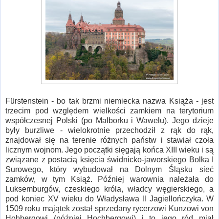
Fürstenstein - bo tak brzmi niemiecka nazwa Książa - jest
trzecim pod względem wielkości zamkiem na terytorium
współczesnej Polski (po Malborku i Wawelu). Jego dzieje
były burzliwe - wielokrotnie przechodził z rąk do rąk,
znajdował się na terenie różnych państw i stawiał czoła
licznym wojnom. Jego początki sięgają końca XIII wieku i są
związane z postacią księcia świdnicko-jaworskiego Bolka I
Surowego, który wybudował na Dolnym Śląsku sieć
zamków, w tym Książ. Później warownia należała do
Luksemburgów, czeskiego króla, władcy węgierskiego, a
pod koniec XV wieku do Władysława II Jagiellończyka. W
1509 roku majątek został sprzedany rycerzowi Kunzowi von
Hohbergowi (później Hochbergowi) i to jego ród miał