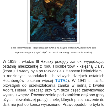
Sala Maksymiliana - najlepiej zachowana na Śląsku barokowa, pałacowa sala
reprezentacyjna (część zdjęć pochodzi z nocnego zwiedzania zamku)
W 1939 r. władze III Rzeszy przejęły zamek, wypędzając
ostatnią mieszkankę z rodu Hochbergów - księżną Daisy
(która już wtedy była po rozwodzie z Hansem Heinrichiem...
o rodzinnych skandalach i burzliwych dziejach ostatnich
Hochbergów pisałam więcej
TUTAJ
). W 1941 r. naziści
przystąpili do przekształcania zamku w jedną z kwater
Adolfa Hitlera, niszcząc przy tym dużą część zabytkowego
wystroju wnętrz. Równocześnie pod zamkiem drążono (przy
użyciu niewolniczej pracy) tunele, których przeznaczenie do
dziś nie jest do końca wyjaśnione. Prawdopodobnie była to