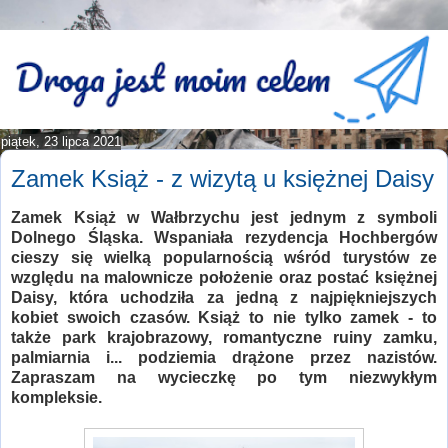
piątek, 23 lipca 2021
Zamek Książ - z wizytą u księżnej Daisy
Zamek Książ w Wałbrzychu jest jednym z symboli
Dolnego Śląska. Wspaniała rezydencja Hochbergów
cieszy się wielką popularnością wśród turystów ze
względu na malownicze położenie oraz postać księżnej
Daisy, która uchodziła za jedną z najpiękniejszych
kobiet swoich czasów. Książ to nie tylko zamek - to
także park krajobrazowy, romantyczne ruiny zamku,
palmiarnia i... podziemia drążone przez nazistów.
Zapraszam na wycieczkę po tym niezwykłym
kompleksie.