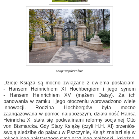
Książ współcześnie
Dzieje Książa są mocno związane z dwiema postaciami
-
Hansem Heinrichiem XI Hochbergiem i jego synem
-
Hansem Heinrichiem
XV (mężem Daisy). Za ich
panowania w zamku i jego otoczeniu wprowadzono wiele
innowacji.
Rodzina Hochbergów była mocno
zaangażowana w pomoc najuboższym, działalność Hansa
Heinricha XI stała się podwalinami reformy socjalnej Otto
von Bismarcka. Gdy Stary Książę (czyli H.H. XI) przeniósł
swoją siedzibę do pałacu w Pszczynie, Książ znalazł się w
rękach jego najstarszego syna oraz jego małżonki - księżnej