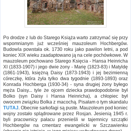
Po drodze z lub do Starego Książa warto zatrzymać się przy
wspomnianym już wcześniej mauzoleum Hochbergów.
Budowla powstała ok. 1730 roku jako pawilon letni, a pod
koniec XIX wieku zaadaptowano ją na cele pochówkowe. W
mauzoleum pochowano Starego Księcia - Hansa Heinricha
XI (1833-1907) i jego dwie żony - Marię (1823-83) i Matyldę
(1861-1943), księżną Daisy (1873-1943) i jej bezimienną
córeczkę, która żyła tylko dwa tygodnie (1893-1893) oraz
Konrada Hochberga (1930-34) - syna drugiej żony byłego
męża Daisy... tyle że ojcem dziecka prawdopodobnie był
Bolko (syn Daisy i Hansa Heinricha), a chłopiec był
owocem związku Bolka z macochą. Pisałam o tym skandalu
TUTAJ
. Obecnie sarkofagi są puste. Mauzoleum pod koniec
wojny zostało splądrowane przez Rosjan. Jesienią 1945 r.
byli pracownicy pałacu przenieśli w tajemnicy szczątki
Hochbergów na cmentarz ewangelicki w Szczawienku