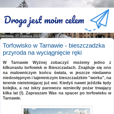
niedziela, 27 czerwca 2021
Torfowisko w Tarnawie - bieszczadzka
przyroda na wyciągnięcie ręki
W Tarnawie Wyżnej zobaczyć możemy jedno z
kilkunastu torfowisk w Bieszczadach. Znajduje się ono
na malowniczym końcu świata, w jeszcze niedawno
niedostępnym i tajemniczym bieszczadzkim "worku", na
terenie nieistniejącej już wsi. Kiedyś nawet jeździła tędy
kolejka, a raz iskry parowozu wznieciły pożar trwający
kilka lat (!). Zapraszam Was na spacer po torfowisku w
Tarnawie.