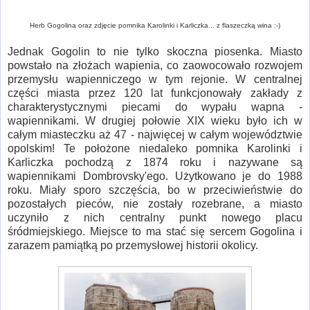
Herb Gogolina oraz zdjęcie pomnika Karolinki i Karliczka... z flaszeczką wina :-)
Jednak Gogolin to nie tylko skoczna piosenka. Miasto
powstało na złożach wapienia, co zaowocowało rozwojem
przemysłu wapienniczego w tym rejonie. W centralnej
części miasta przez 120 lat funkcjonowały zakłady z
charakterystycznymi piecami do wypału wapna -
wapiennikami. W drugiej połowie XIX wieku było ich w
całym miasteczku aż 47 - najwięcej w całym województwie
opolskim! Te położone niedaleko pomnika Karolinki i
Karliczka pochodzą z 1874 roku i nazywane są
wapiennikami Dombrovsky'ego. Użytkowano je do 1988
roku. Miały sporo szczęścia, bo w przeciwieństwie do
pozostałych pieców, nie zostały rozebrane, a miasto
uczyniło z nich centralny punkt nowego placu
śródmiejskiego. Miejsce to ma stać się sercem Gogolina i
zarazem pamiątką po przemysłowej historii okolicy.