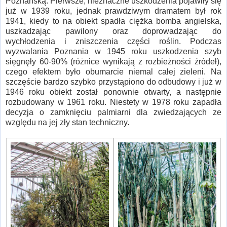
Poznańską. Pierwsze, nieznaczne uszkodzenia pojawiły się
już w 1939 roku, jednak prawdziwym dramatem był rok
1941, kiedy to na obiekt spadła ciężka bomba angielska,
uszkadzając pawilony oraz doprowadzając do
wychłodzenia i zniszczenia części roślin. Podczas
wyzwalania Poznania w 1945 roku uszkodzenia szyb
sięgnęły 60-90% (różnice wynikają z rozbieżności źródeł),
czego efektem było obumarcie niemal całej zieleni. Na
szczęście bardzo szybko przystąpiono do odbudowy i już w
1946 roku obiekt został ponownie otwarty, a następnie
rozbudowany w 1961 roku. Niestety w 1978 roku zapadła
decyzja o zamknięciu palmiarni dla zwiedzających ze
względu na jej zły stan techniczny.