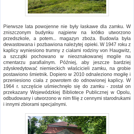
Pierwsze lata powojenne nie były łaskawe dla zamku. W
zniszczonym budynku najpierw na krótko utworzono
przedszkole, a potem... magazyn zboża. Budowla była
dewastowana i pozbawiona należytej opieki. W 1947 roku z
kaplicy wyniesiono trumny z ciałami rodziny von Haugwitz,
a szczątki pochowano w nieoznakowanej mogile na
cmentarzu parafialnym. Później, aby jeszcze bardziej
zdyskredytować niemieckich właścicieli zamku, na grobie
postawiono śmietnik. Dopiero w 2010 odnaleziono mogiłę i
przeniesiono ciała z powrotem do odnowionej kaplicy. W
1964 r. szczęście uśmiechnęło się do zamku - został on
przekazany Wojewódzkiej Bibliotece Publicznej w Opolu,
odbudowany i utworzono w nim filię z cennymi starodrukami
i innymi zbiorami specjalnymi.