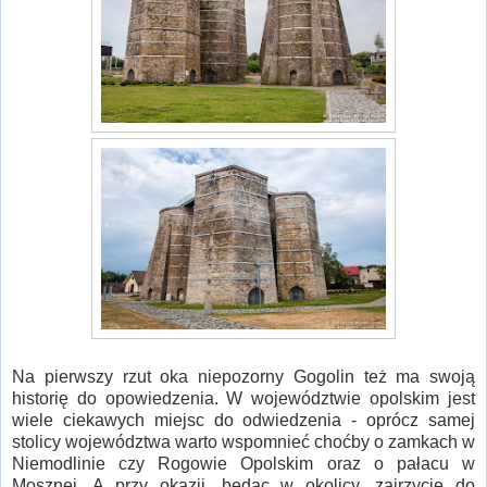
Na pierwszy rzut oka niepozorny Gogolin też ma swoją
historię do opowiedzenia. W województwie opolskim jest
wiele ciekawych miejsc do odwiedzenia - oprócz samej
stolicy województwa warto wspomnieć choćby o zamkach w
Niemodlinie czy Rogowie Opolskim oraz o pałacu w
Mosznej. A przy okazji, będąc w okolicy, zajrzycie do