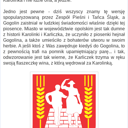
Karolinka i nie idzie ona, a jedzie.
Jedno jest pewne - dziś wszyscy znamy tę wersję
spopularyzowaną przez Zespół Pieśni i Tańca Śląsk, a
Gogolin zaistniał w ludzkiej świadomości właśnie dzięki tej
piosence. Miasto w województwie opolskim jest tak dumne
z historii Karolinki i Karliczka, że uczyniło z piosenki hejnał
Gogolina, a także umieściło z bohaterów utworu w swoim
herbie. A jeśli ktoś z Was zawędruje kiedyś do Gogolina, to
z pewnością trafi na pomnik upamiętniający parę... i tak,
odwzorowanie jest tak wierne, że Karliczek trzyma w ręku
swoją flaszeczkę wina, z którą wędrował za Karolinką.