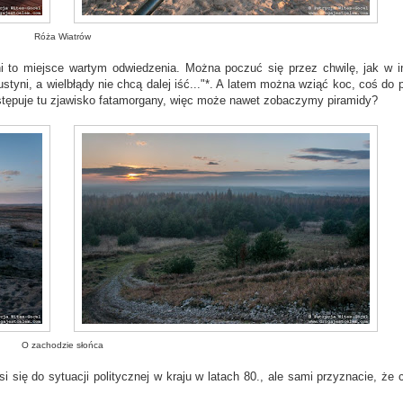
Róża Wiatrów
i to miejsce wartym odwiedzenia. Można poczuć się przez chwilę, jak w 
tyni, a wielbłądy nie chcą dalej iść..."*. A latem można wziąć koc, coś do pi
stępuje tu zjawisko fatamorgany, więc może nawet zobaczymy piramidy?
O zachodzie słońca
i się do sytuacji politycznej w kraju w latach 80., ale sami przyznacie, że c