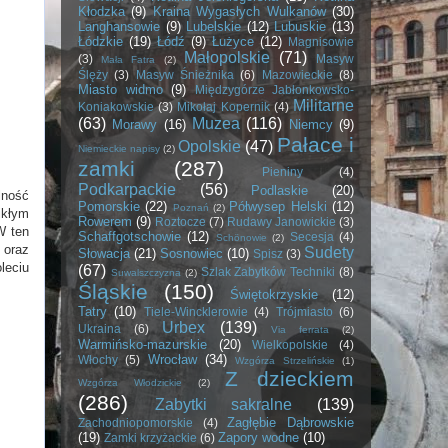
Kłodzka
(9)
Kraina Wygasłych Wulkanów
(30)
Langhansowie
(9)
Lubelskie
(12)
Lubuskie
(13)
Łódzkie
(19)
Łódź
(9)
Łużyce
(12)
Magnisowie
Małopolskie
(71)
(3)
Masyw
Mała Fatra
(2)
Ślęży
(3)
Masyw Śnieżnika
(6)
Mazowieckie
(8)
Miasto widmo
(9)
Międzygórze Jabłonkowsko-
Militarne
Koniakowskie
(3)
Mikołaj Kopernik
(4)
(63)
Muzea
(116)
Morawy
(16)
Niemcy
(9)
Pałace i
Opolskie
(47)
Niemieckie napisy
(2)
zamki
(287)
Pieniny
(4)
Podkarpackie
(56)
Podlaskie
(20)
lność
Pomorskie
(22)
Półwysep Helski
(12)
Poznań
(2)
ikłym
Rowerem
(9)
Roztocze
(7)
Rudawy Janowickie
(3)
W ten
Schaffgotschowie
(12)
Secesja
(4)
Schönowie
(2)
 oraz
Sudety
Słowacja
(21)
Sosnowiec
(10)
Spisz
(3)
leciu
(67)
Szlak Zabytków Techniki
(8)
Suwalszczyzna
(2)
Śląskie
(150)
Świętokrzyskie
(12)
Tatry
(10)
Tiele-Wincklerowie
(4)
Trójmiasto
(6)
Urbex
(139)
Ukraina
(6)
Via ferrata
(2)
Warmińsko-mazurskie
(20)
Wielkopolskie
(4)
Wrocław
(34)
Włochy
(5)
Wzgórza Strzelińskie
(1)
Z dzieckiem
Wzgórza Włodzickie
(2)
(286)
Zabytki sakralne
(139)
Zagłębie Dąbrowskie
Zachodniopomorskie
(4)
(19)
Zapory wodne
(10)
Zamki krzyżackie
(6)