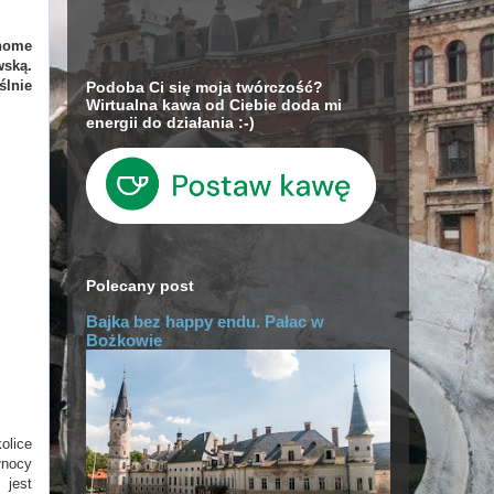
chome
wską.
ślnie
Podoba Ci się moja twórczość?
Wirtualna kawa od Ciebie doda mi
energii do działania :-)
Polecany post
Bajka bez happy endu. Pałac w
Bożkowie
olice
łnocy
 jest