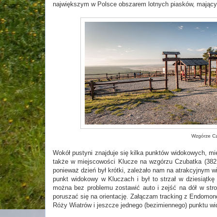
największym w Polsce obszarem lotnych piasków, mający
Wzgórze Czu
Wokół pustyni znajduje się kilka punktów widokowych, mię
także w miejscowości Klucze na wzgórzu Czubatka (382 
ponieważ dzień był krótki, zależało nam na atrakcyjnym 
punkt widokowy w Kluczach i był to strzał w dziesiątkę 
można bez problemu zostawić auto i zejść na dół w str
poruszać się na orientację. Załączam tracking z Endomon
Róży Wiatrów i jeszcze jednego (bezimiennego) punktu w