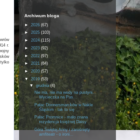
Archiwum bloga
►
2026
(67)
►
2025
(103)
ewrów
►
2024
(115)
14 r.
►
2023
(92)
wojny
►
2022
(97)
isków
tylko
►
2021
(84)
►
2020
(57)
▼
2019
(53)
▼
grudnia
(4)
Nie ma, nie ma wody na pustyni...
Wycieczka na Pus...
Pałac Donnersmarcków w Nakle
Śląskim - tak to się ...
Pałac Promnice - mało znana
rezydencja księżnej Daisy
Góra Świętej Anny i zarośnięty
amfiteatr - o ironi...