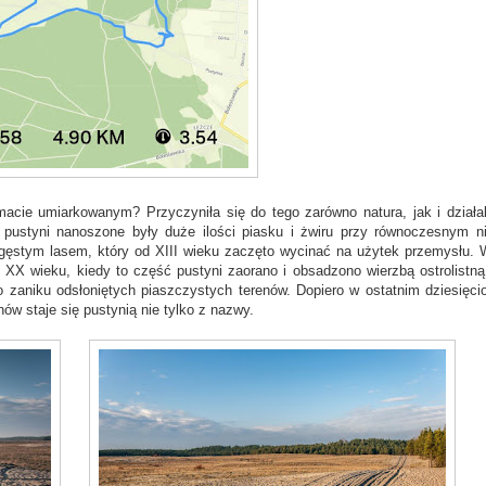
imacie umiarkowanym? Przyczyniła się do tego zarówno natura, jak i działa
 pustyni nanoszone były duże ilości piasku i żwiru przy równoczesnym n
sł gęstym lasem, który od XIII wieku zaczęto wycinać na użytek przemysłu. 
 XX wieku, kiedy to część pustyni zaorano i obsadzono wierzbą ostrolistną
aniku odsłoniętych piaszczystych terenów. Dopiero w ostatnim dziesięcio
nów staje się pustynią nie tylko z nazwy.