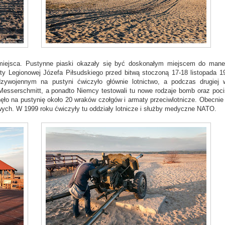
o miejsca. Pustynne piaski okazały się być doskonałym miejscem do man
ty Legionowej Józefa Piłsudskiego przed bitwą stoczoną 17-18 listopada 19
dzywojennym na pustyni ćwiczyło głównie lotnictwo, a podczas drugiej 
ty Messerschmitt, a ponadto Niemcy testowali tu nowe rodzaje bomb oraz poc
nęło na pustynię około 20 wraków czołgów i armaty przeciwlotnicze. Obecnie 
ch. W 1999 roku ćwiczyły tu oddziały lotnicze i służby medyczne NATO.