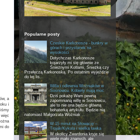
Popularne posty
Czeskie Karkonosze - bunkry w
górach i przystanek na
wysokości
Dotychczas Karkonosze
kojarzyły mi się głównie ze
Śnieżnymi Kotłami, Śnieżką czy
Przełęczą Karkonoską. Po ostatnim wyjeździe
do tej lis...
Willa i odlewnia Woźniaków w
Sosnowcu. Kobiety mają moc
Dziś pokażę Wam pewną
ów, a
zapomnianą willę w Sosnowcu,
oku i
ale to nie ona będzie główną
liśmy
bohaterką artykułu. Będzie nią
natomiast Małgorzata Woźniak ...
 więc
można
W 15 minut na Słowację –
mi do
Trojak/Kykula i wielka ławka
W okolicy Zwardonia kryje się
wiele mało znanych, ale