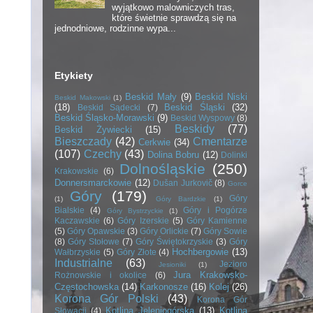
wyjątkowo malowniczych tras,
które świetnie sprawdzą się na
jednodniowe, rodzinne wypa...
Etykiety
Beskid Mały
(9)
Beskid Niski
Beskid Makowski
(1)
(18)
Beskid Śląski
(32)
Beskid Sądecki
(7)
Beskid Śląsko-Morawski
(9)
Beskid Wyspowy
(8)
Beskidy
(77)
Beskid Żywiecki
(15)
Bieszczady
(42)
Cmentarze
Cerkwie
(34)
(107)
Czechy
(43)
Dolina Bobru
(12)
Dolinki
Dolnośląskie
(250)
Krakowskie
(6)
Donnersmarckowie
(12)
Dušan Jurkovič
(8)
Gorce
Góry
(179)
Góry
(1)
Góry Bardzkie
(1)
Bialskie
(4)
Góry i Pogórze
Góry Bystrzyckie
(1)
Kaczawskie
(6)
Góry Izerskie
(5)
Góry Kamienne
(5)
Góry Opawskie
(3)
Góry Orlickie
(7)
Góry Sowie
(8)
Góry Stołowe
(7)
Góry Świętokrzyskie
(3)
Góry
Hochbergowie
(13)
Wałbrzyskie
(5)
Góry Złote
(4)
Industrialne
(63)
Jezioro
Jesioniki
(1)
Jura Krakowsko-
Rożnowskie i okolice
(6)
Częstochowska
(14)
Karkonosze
(16)
Kolej
(26)
Korona Gór Polski
(43)
Korona Gór
Kotlina Jeleniogórska
(13)
Kotlina
Słowacji
(4)