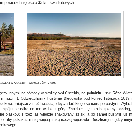
m powierzchnię około 33 km kwadratowych.
batka w Kluczach - widok z góry i z dołu
dzy innymi na północy w okolicy wsi Chechło, na południu - tzw. Róża Wiatr
m n.p.m.). Odwiedziliśmy Pustynię Błędowską pod koniec listopada 2019 r
widokowo miejscu z możliwością odbycia krótkiego spaceru po pustyni. Wybra
- spójrzcie tylko na ten widok z góry! Znajduje się tam bezpłatny parking,
onę piasków. Przez las wiedzie znakowany szlak, a po samej pustyni już 
do, aby pokazać mniej więcej trasę naszej wędrówki. Doszliśmy między inny
idokowego.