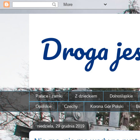
Pałace i zamki
Z dzieckiem
Dolnośląskie
Opolskie
Czechy
Korona Gór Polski
B
niedziela, 29 grudnia 2019