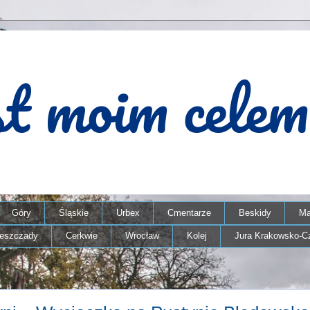
Góry
Śląskie
Urbex
Cmentarze
Beskidy
Ma
ieszczady
Cerkwie
Wrocław
Kolej
Jura Krakowsko-C