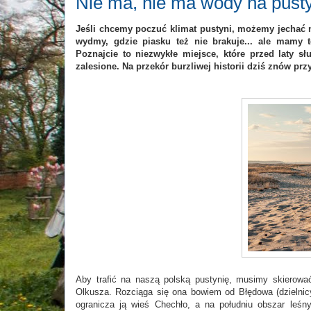
Nie ma, nie ma wody na pusty
Jeśli chcemy poczuć klimat pustyni, możemy jechać n
wydmy, gdzie piasku też nie brakuje... ale mamy t
Poznajcie to niezwykłe miejsce, które przed laty sł
zalesione. Na przekór burzliwej historii dziś znów p
Aby trafić na naszą polską pustynię, musimy skierować
Olkusza. Rozciąga się ona bowiem od Błędowa (dzielni
ogranicza ją wieś Chechło, a na południu obszar leś