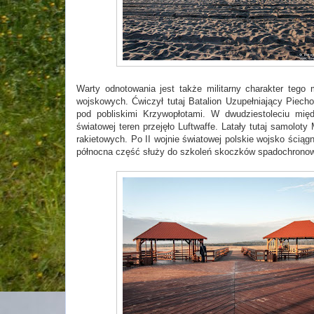
Warty odnotowania jest także militarny charakter teg
wojskowych. Ćwiczył tutaj Batalion Uzupełniający Piecho
pod pobliskimi Krzywopłotami. W dwudziestoleciu mię
światowej teren przejęło Luftwaffe. Latały tutaj samolo
rakietowych. Po II wojnie światowej polskie wojsko ściąg
północna część służy do szkoleń skoczków spadochronowy