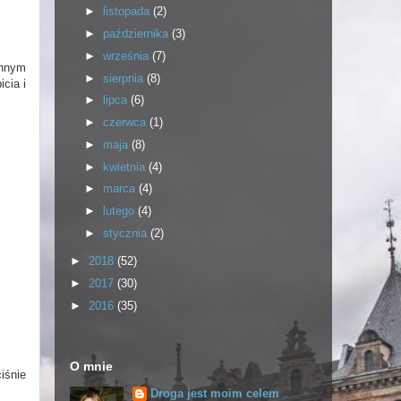
►
listopada
(2)
►
października
(3)
►
września
(7)
innym
►
sierpnia
(8)
cia i
►
lipca
(6)
►
czerwca
(1)
►
maja
(8)
►
kwietnia
(4)
►
marca
(4)
►
lutego
(4)
►
stycznia
(2)
►
2018
(52)
►
2017
(30)
►
2016
(35)
O mnie
iśnie
Droga jest moim celem