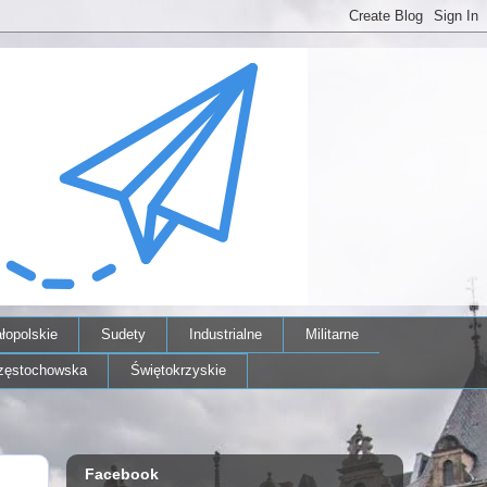
łopolskie
Sudety
Industrialne
Militarne
zęstochowska
Świętokrzyskie
Facebook