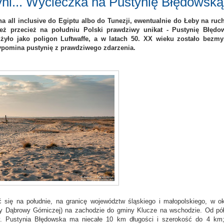
ni... Wycieczka na Pustynię Błędowską
a all inclusive do Egiptu albo do Tunezji, ewentualnie do Łeby na ru
eż przecież na południu Polski prawdziwy unikat - Pustynię Błędo
użyło jako poligon Luftwaffe, a w latach 50. XX wieku zostało bezmy
rzypomina pustynię z prawdziwego zdarzenia.
 się na południe, na granicę województw śląskiego i małopolskiego, w ok
cy Dąbrowy Górniczej) na zachodzie do gminy Klucze na wschodzie. Od pó
ny. Pustynia Błędowska ma niecałe 10 km długości i szerokość do 4 km;