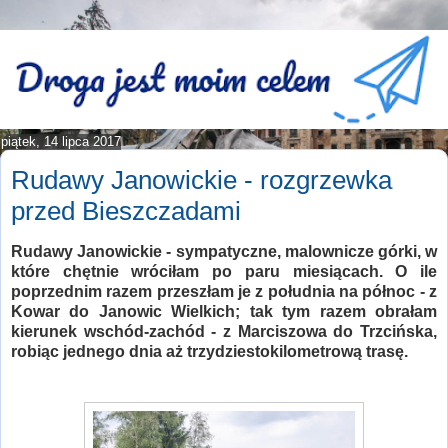
piątek, 14 lipca 2017
Rudawy Janowickie - rozgrzewka
przed Bieszczadami
Rudawy Janowickie - sympatyczne, malownicze górki, w
które chętnie wróciłam po paru miesiącach. O ile
poprzednim razem przeszłam je z południa na północ - z
Kowar do Janowic Wielkich; tak tym razem obrałam
kierunek wschód-zachód - z Marciszowa do Trzcińska,
robiąc jednego dnia aż trzydziestokilometrową trasę.