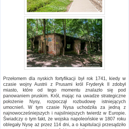
Przełomem dla nyskich fortyfikacji był rok 1741, kiedy w
czasie wojny Austrii z Prusami król Fryderyk II zdobył
miasto, które od tego momentu znalazło się pod
panowaniem pruskim. Król, mając na uwadze strategiczne
położenie Nysy, rozpoczął rozbudowę istniejących
umocnień. W tym czasie Nysa uchodziła za jedną z
najnowocześniejszych i najsilniejszych twierdz w Europie.
Świadczy o tym fakt, że wojska napoleońskie w 1807 roku
oblegały Nysę aż przez 114 dni, a o kapitulacji przesądziło