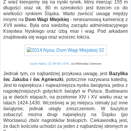
Z wież kierujemy się na nyski rynek, który mierząc 155 m
długości oraz ok. 80 m szerokości jest trzecim co do
wielkości rynkiem Śląska. Warto zwrócić uwagę między
innymi na
Dom Wagi Miejskiej
- renesansową kamienicę z
XVII wieku. Była ona siedzibą zarządu administracyjnego
Księstwa Nyskiego oraz izbą miar i wag. Pod arkadami
znajdowała się waga oraz wzorzec łokcia.
Jacek Halicki
,
CC BY-SA 3.0 PL
, via Wikimedia Commons
Jednak tym, co najbardziej przykuwa uwagę, jest
Bazylika
św. Jakuba i św. Agnieszki
, potocznie nazywana katedrą.
Jest to największa i najważniejsza nyska świątynia, jedna z
najpotężniejszych gotyckich świątyń w Polsce. Budowano
ją w dwóch etapach, na przełomie XIV i XV wieku oraz w
latach 1424-1430. Wcześniej w jej miejscu istniały już inne
świątynie, jednak uległy zniszczeniom. W bazylice
zobaczyć można drugi największy na Śląsku (po
Wrocławiu) zbiór nagrobków biskupich. Ciekawostką jest,
że dach kościoła uchodzi za jeden z najbardziej stromych w