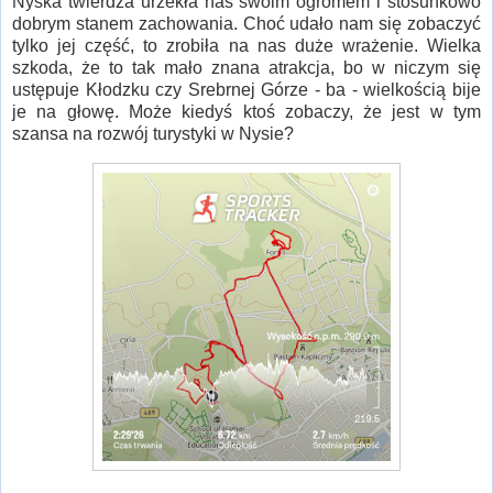
Nyska twierdza urzekła nas swoim ogromem i stosunkowo
dobrym stanem zachowania. Choć udało nam się zobaczyć
tylko jej część, to zrobiła na nas duże wrażenie. Wielka
szkoda, że to tak mało znana atrakcja, bo w niczym się
ustępuje Kłodzku czy Srebrnej Górze - ba - wielkością bije
je na głowę. Może kiedyś ktoś zobaczy, że jest w tym
szansa na rozwój turystyki w Nysie?