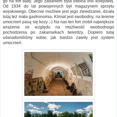
go na fort stały. Jego zadaniem była osłona linii kolejowej.
Od 1934 do lat powojennych był magazynem sprzętu
wojskowego. Obecnie możliwe jest jego zwiedzanie, działa
tutaj też mała gastronomia. Klimat jest swobodny, na terenie
umocnień pasą się kozy ;-) Na nas ten fort zrobił największe
wrażenie ze względu na możliwość swobodnego
pochodzenia po zakamarkach twierdzy. Dopiero tutaj
uświadomiliśmy sobie, jak bardzo zawiły jest system
umocnień.