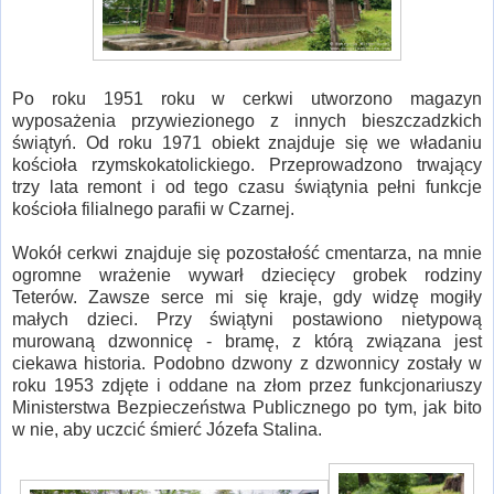
Po roku 1951 roku w cerkwi utworzono magazyn
wyposażenia przywiezionego z innych bieszczadzkich
świątyń. Od roku 1971 obiekt znajduje się we władaniu
kościoła rzymskokatolickiego. Przeprowadzono trwający
trzy lata remont i od tego czasu świątynia pełni funkcje
kościoła filialnego parafii w Czarnej.
Wokół cerkwi znajduje się pozostałość cmentarza, na mnie
ogromne wrażenie wywarł dziecięcy grobek rodziny
Teterów. Zawsze serce mi się kraje, gdy widzę mogiły
małych dzieci. Przy świątyni postawiono nietypową
murowaną dzwonnicę - bramę, z którą związana jest
ciekawa historia. Podobno dzwony z dzwonnicy zostały w
roku 1953 zdjęte i oddane na złom przez funkcjonariuszy
Ministerstwa Bezpieczeństwa Publicznego po tym, jak bito
w nie, aby uczcić śmierć Józefa Stalina.