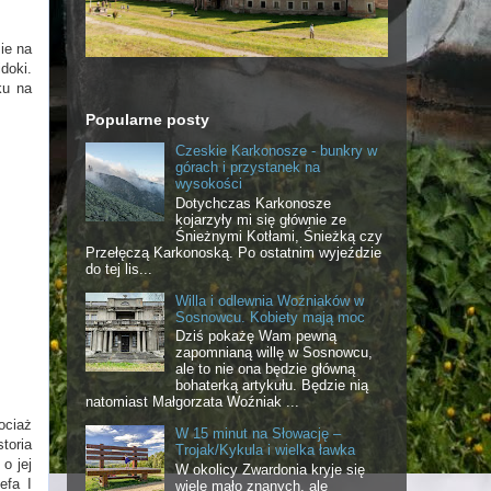
ie na
doki.
ku na
Popularne posty
Czeskie Karkonosze - bunkry w
górach i przystanek na
wysokości
Dotychczas Karkonosze
kojarzyły mi się głównie ze
Śnieżnymi Kotłami, Śnieżką czy
Przełęczą Karkonoską. Po ostatnim wyjeździe
do tej lis...
Willa i odlewnia Woźniaków w
Sosnowcu. Kobiety mają moc
Dziś pokażę Wam pewną
zapomnianą willę w Sosnowcu,
ale to nie ona będzie główną
bohaterką artykułu. Będzie nią
natomiast Małgorzata Woźniak ...
ociaż
W 15 minut na Słowację –
storia
Trojak/Kykula i wielka ławka
o jej
W okolicy Zwardonia kryje się
efa I
wiele mało znanych, ale