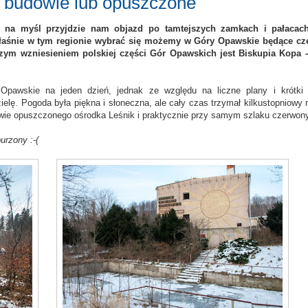
 budowie lub opuszczone
 na myśl przyjdzie nam objazd po tamtejszych zamkach i pałacac
właśnie w tym regionie wybrać się możemy w Góry Opawskie będące cz
ym wzniesieniem polskiej części Gór Opawskich jest Biskupia Kopa 
pawskie na jeden dzień, jednak ze względu na liczne plany i krótki
ielę. Pogoda była piękna i słoneczna, ale cały czas trzymał kilkustopniowy 
twie opuszczonego ośrodka Leśnik i praktycznie przy samym szlaku czerwon
urzony :-(