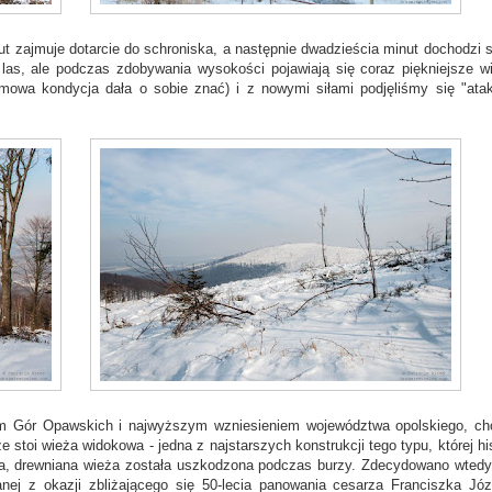
inut zajmuje dotarcie do schroniska, a następnie dwadzieścia minut dochodzi s
las, ale podczas zdobywania wysokości pojawiają się coraz piękniejsze wi
imowa kondycja dała o sobie znać) i z nowymi siłami podjęliśmy się "ata
em Gór Opawskich i najwyższym wzniesieniem województwa opolskiego, ch
e stoi wieża widokowa - jedna z najstarszych konstrukcji tego typu, której hi
za, drewniana wieża została uszkodzona podczas burzy. Zdecydowano wtedy 
ej z okazji zbliżającego się 50-lecia panowania cesarza Franciszka Józ