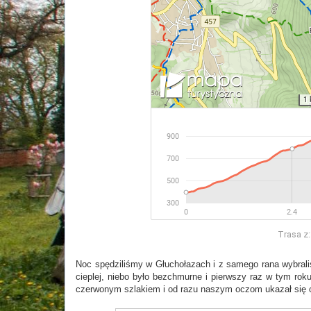
Trasa z:
Noc spędziliśmy w Głuchołazach i z samego rana wybraliś
cieplej, niebo było bezchmurne i pierwszy raz w tym rok
czerwonym szlakiem i od razu naszym oczom ukazał się c