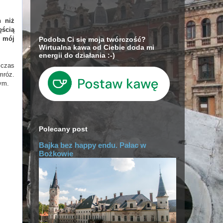
h niż
ęścią
- mój
Podoba Ci się moja twórczość?
Wirtualna kawa od Ciebie doda mi
energii do działania :-)
 czas
mróz.
ym.
Polecany post
Bajka bez happy endu. Pałac w
Bożkowie