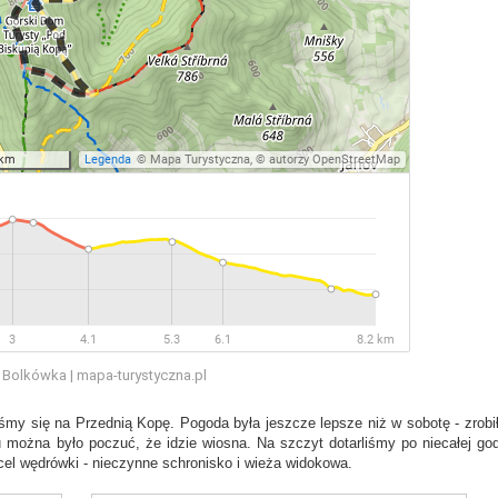
 Bolkówka | mapa-turystyczna.pl
my się na Przednią Kopę. Pogoda była jeszcze lepsze niż w sobotę - zrobił
u można było poczuć, że idzie wiosna. Na szczyt dotarliśmy po niecałej god
el wędrówki - nieczynne schronisko i wieża widokowa.