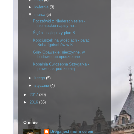
►
kwietnia
(3)
▼
marca
(5)
Pocztówki z Niederschlesien -
niemieckie napisy na...
Ślęża - najlepszy plan B
Kopciuszek na włościach - pałac
Schaffgotschów w K...
Góry Opawskie: nieczynne, w
budowie lub opuszczone
Kopalnia Ćwiczebna Sztygarka -
prawie jak pod ziemią
►
lutego
(5)
►
stycznia
(4)
►
2017
(30)
►
2016
(35)
O mnie
Droga jest moim celem