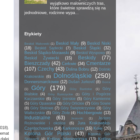
wyjątkowo malowniczych tras,
które świetnie sprawdzą się na
jednodniowe, rodzinne wypa...
Etykiety
Beskid Mały
(9)
Beskid Niski
Beskid Makowski
(1)
(18)
Beskid Śląski
(32)
Beskid Sądecki
(7)
Beskid Śląsko-Morawski
(9)
Beskid Wyspowy
(8)
Beskidy
(77)
Beskid Żywiecki
(15)
Bieszczady
(42)
Cmentarze
Cerkwie
(34)
(107)
Czechy
(43)
Dolina Bobru
(12)
Dolinki
Dolnośląskie
(250)
Krakowskie
(6)
Donnersmarckowie
(12)
Dušan Jurkovič
(8)
Gorce
Góry
(179)
Góry
(1)
Góry Bardzkie
(1)
Bialskie
(4)
Góry i Pogórze
Góry Bystrzyckie
(1)
Kaczawskie
(6)
Góry Izerskie
(5)
Góry Kamienne
(5)
Góry Opawskie
(3)
Góry Orlickie
(7)
Góry Sowie
(8)
Góry Stołowe
(7)
Góry Świętokrzyskie
(3)
Góry
Hochbergowie
(13)
Wałbrzyskie
(5)
Góry Złote
(4)
Industrialne
(63)
Jezioro
Jesioniki
(1)
Jura Krakowsko-
Rożnowskie i okolice
(6)
018).
Częstochowska
(14)
Karkonosze
(16)
Kolej
(26)
Korona Gór Polski
(43)
temat
Korona Gór
Kotlina Jeleniogórska
(13)
Kotlina
dalej
Słowacji
(4)