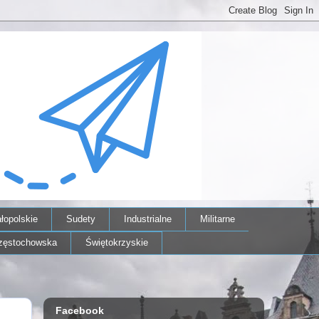
łopolskie
Sudety
Industrialne
Militarne
zęstochowska
Świętokrzyskie
Facebook