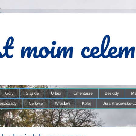
Góry
Śląskie
Urbex
Cmentarze
Beskidy
Ma
ieszczady
Cerkwie
Wrocław
Kolej
Jura Krakowsko-C