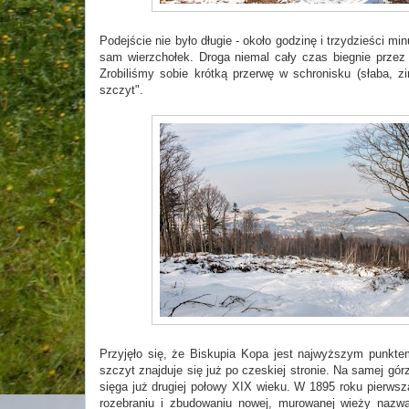
Podejście nie było długie - około godzinę i trzydzieści m
sam wierzchołek. Droga niemal cały czas biegnie przez 
Zrobiliśmy sobie krótką przerwę w schronisku (słaba, z
szczyt".
Przyjęło się, że Biskupia Kopa jest najwyższym punkt
szczyt znajduje się już po czeskiej stronie. Na samej górz
sięga już drugiej połowy XIX wieku. W 1895 roku pierws
rozebraniu i zbudowaniu nowej, murowanej wieży nazwan