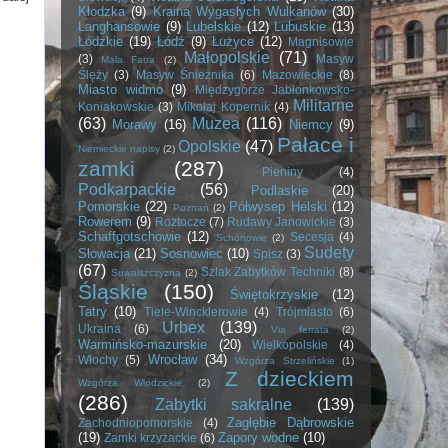
Kłodzka
(9)
Kraina Wygasłych Wulkanów
(30)
Langhansowie
(9)
Lubelskie
(12)
Lubuskie
(13)
Łódzkie
(19)
Łódź
(9)
Łużyce
(12)
Magnisowie
Małopolskie
(71)
(3)
Masyw
Mała Fatra
(2)
Ślęży
(3)
Masyw Śnieżnika
(6)
Mazowieckie
(8)
Miasto widmo
(9)
Międzygórze Jabłonkowsko-
Militarne
Koniakowskie
(3)
Mikołaj Kopernik
(4)
(63)
Muzea
(116)
Morawy
(16)
Niemcy
(9)
Pałace i
Opolskie
(47)
Niemieckie napisy
(2)
zamki
(287)
Pieniny
(4)
Podkarpackie
(56)
Podlaskie
(20)
Pomorskie
(22)
Półwysep Helski
(12)
Poznań
(2)
Rowerem
(9)
Roztocze
(7)
Rudawy Janowickie
(3)
Schaffgotschowie
(12)
Secesja
(4)
Schönowie
(2)
Sudety
Słowacja
(21)
Sosnowiec
(10)
Spisz
(3)
(67)
Szlak Zabytków Techniki
(8)
Suwalszczyzna
(2)
Śląskie
(150)
Świętokrzyskie
(12)
Tatry
(10)
Tiele-Wincklerowie
(4)
Trójmiasto
(6)
Urbex
(139)
Ukraina
(6)
Via ferrata
(2)
Warmińsko-mazurskie
(20)
Wielkopolskie
(4)
Wrocław
(34)
Włochy
(5)
Wzgórza Strzelińskie
(1)
Z dzieckiem
Wzgórza Włodzickie
(2)
(286)
Zabytki sakralne
(139)
Zagłębie Dąbrowskie
Zachodniopomorskie
(4)
(19)
Zapory wodne
(10)
Zamki krzyżackie
(6)