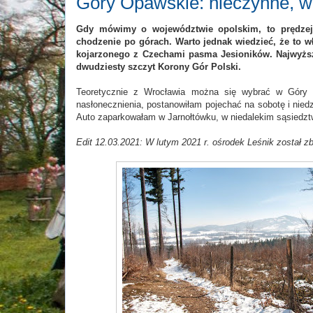
Góry Opawskie: nieczynne, w
Gdy mówimy o województwie opolskim, to prędzej
chodzenie po górach. Warto jednak wiedzieć, że to 
kojarzonego z Czechami pasma Jesioników. Najwyższ
dwudziesty szczyt Korony Gór Polski.
Teoretycznie z Wrocławia można się wybrać w Góry O
nasłonecznienia, postanowiłam pojechać na sobotę i niedz
Auto zaparkowałam w Jarnołtówku, w niedalekim sąsiedz
Edit 12.03.2021: W lutym 2021 r. ośrodek Leśnik został zb