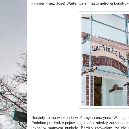
- Kaiser Franz Josef Warte. Osiemnastometrową konstrukc
Niestety mimo weekendu wieża była nieczynna. W maju 20
Podobno po drodze pojawił się konflik między zarządcą ob
utknął w martwym punkcie. Bardzo żałowałam, że nie ud