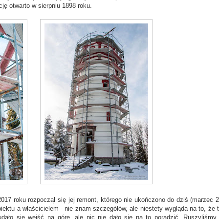
ję otwarto w sierpniu 1898 roku.
17 roku rozpoczął się jej remont, którego nie ukończono do dziś (marzec 2
iektu a właścicielem - nie znam szczegółów, ale niestety wygląda na to, że 
ało się wejść na górę, ale nic nie dało się na to poradzić. Ruszyliśmy 