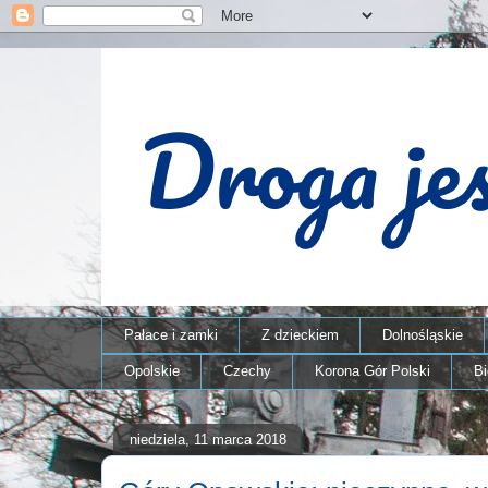
Pałace i zamki
Z dzieckiem
Dolnośląskie
Opolskie
Czechy
Korona Gór Polski
B
niedziela, 11 marca 2018