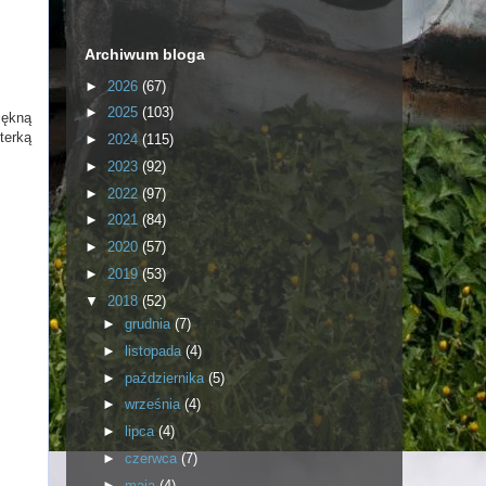
Archiwum bloga
►
2026
(67)
►
2025
(103)
iękną
terką
►
2024
(115)
►
2023
(92)
►
2022
(97)
►
2021
(84)
►
2020
(57)
►
2019
(53)
▼
2018
(52)
►
grudnia
(7)
►
listopada
(4)
►
października
(5)
►
września
(4)
►
lipca
(4)
►
czerwca
(7)
►
maja
(4)