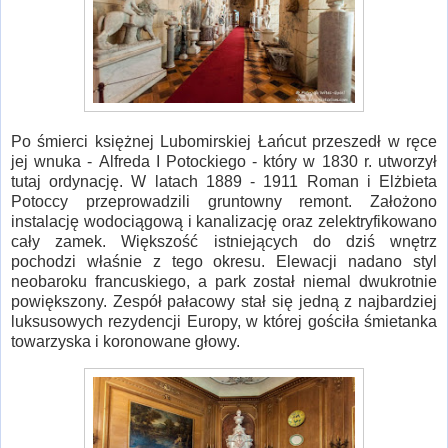
Po śmierci księżnej Lubomirskiej Łańcut przeszedł w ręce
jej wnuka - Alfreda I Potockiego - który w 1830 r. utworzył
tutaj ordynację. W latach 1889 - 1911 Roman i Elżbieta
Potoccy przeprowadzili gruntowny remont. Założono
instalację wodociągową i kanalizację oraz zelektryfikowano
cały zamek. Większość istniejących do dziś wnętrz
pochodzi właśnie z tego okresu. Elewacji nadano styl
neobaroku francuskiego, a park został niemal dwukrotnie
powiększony. Zespół pałacowy stał się jedną z najbardziej
luksusowych rezydencji Europy, w której gościła śmietanka
towarzyska i koronowane głowy.