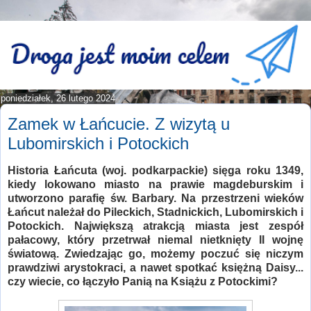
poniedziałek, 26 lutego 2024
Zamek w Łańcucie. Z wizytą u
Lubomirskich i Potockich
Historia Łańcuta (woj. podkarpackie) sięga roku 1349,
kiedy lokowano miasto na prawie magdeburskim i
utworzono parafię św. Barbary. Na przestrzeni wieków
Łańcut należał do Pileckich, Stadnickich, Lubomirskich i
Potockich. Największą atrakcją miasta jest zespół
pałacowy, który przetrwał niemal nietknięty II wojnę
światową. Zwiedzając go, możemy poczuć się niczym
prawdziwi arystokraci, a nawet spotkać księżną Daisy...
czy wiecie, co łączyło Panią na Książu z Potockimi?