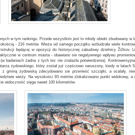
onych w tym rankingu. Przede wszystkim jest to młody obiekt zbudowany w l
sokością - 216 metrów. Wieża od samego początku wzbudzała wiele kontrowe
nstrukcji będącej w opozycji do historycznej zabudowy dzielnicy Žižkov. L
 praktycznie w centrum miasta - obawiano sie negatywnego wpływu promienio
 badaniach żadna z tych tez nie znalazła potwierdzenia). Kontrowersyjna
tarza żydowskiego, który został już częściowo naruszony, kiedy w latach 5
ji z gminą żydowską zdecydowano sie przenieść szczątki, a ocalały, niew
edztwie wieży. Na wysokości 93 metrów zlokalizowano punkt widokowy, a 
dzie widoczność sięga nawet 100 kilometrów.