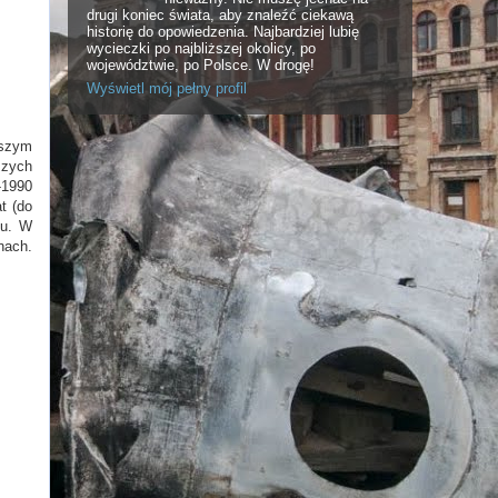
drugi koniec świata, aby znaleźć ciekawą
historię do opowiedzenia. Najbardziej lubię
wycieczki po najbliższej okolicy, po
województwie, po Polsce. W drogę!
Wyświetl mój pełny profil
jszym
szych
-1990
t (do
mu. W
nach.