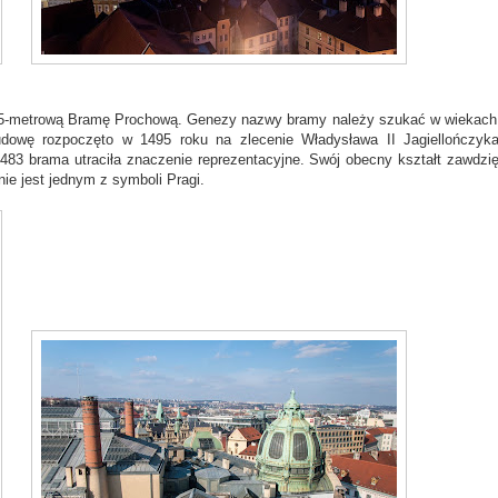
 65-metrową Bramę Prochową. Genezy nazwy bramy należy szukać w wiekach
udowę rozpoczęto w 1495 roku na zlecenie Władysława II Jagiellończyk
1483 brama utraciła znaczenie reprezentacyjne. Swój obecny kształt zawdzi
e jest jednym z symboli Pragi.