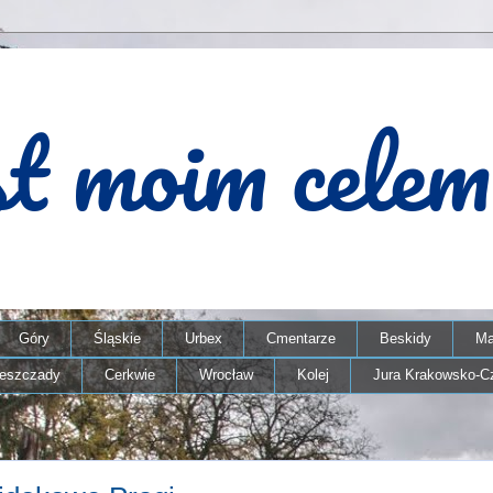
Góry
Śląskie
Urbex
Cmentarze
Beskidy
Ma
ieszczady
Cerkwie
Wrocław
Kolej
Jura Krakowsko-C