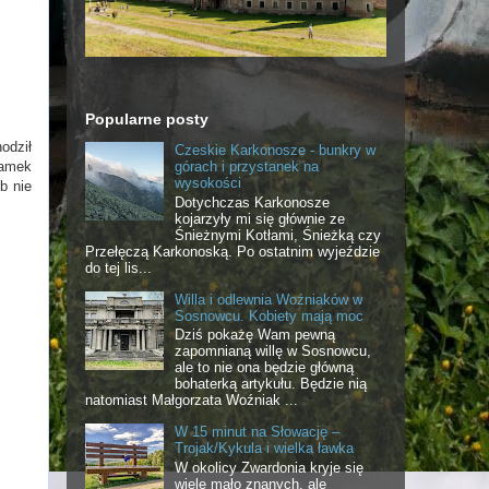
Popularne posty
odził
Czeskie Karkonosze - bunkry w
górach i przystanek na
zamek
wysokości
b nie
Dotychczas Karkonosze
kojarzyły mi się głównie ze
Śnieżnymi Kotłami, Śnieżką czy
Przełęczą Karkonoską. Po ostatnim wyjeździe
do tej lis...
Willa i odlewnia Woźniaków w
Sosnowcu. Kobiety mają moc
Dziś pokażę Wam pewną
zapomnianą willę w Sosnowcu,
ale to nie ona będzie główną
bohaterką artykułu. Będzie nią
natomiast Małgorzata Woźniak ...
W 15 minut na Słowację –
Trojak/Kykula i wielka ławka
W okolicy Zwardonia kryje się
wiele mało znanych, ale