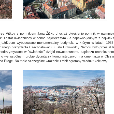
órze Vitkov z pomnikiem Jana Žižki, chociaż określenie pomnik w najmnie
ki został uwieczniony w ponoć największym - a napewno jednym z najwiek
 jeźdźcem wybudowano monumentalny budynek, w którym w latach 1953
znego prezydenta Czechosłowacji. Ciało Przywódcy Narodu było przez 9 la
i podtrzymywane w "świeżości" dzięki nowoczesnemu zapleczu techniczne
ono we wspólnym grobie dygnitarzy komunistycznych na cmentarzu w Olsza
k na Pragę. Na mnie szczególne wrażenie zrobił ogromny wiadukt kolejowy.