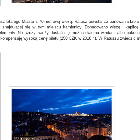
sz Starego Miasta z 70-metrową wieżą. Ratusz powstał za panowania króla
znajdującej się w tym miejscu kamienicy. Dobudowano wieżę i kaplicę
e elementy. Na szczyt wieży dostać się można dwiema windami albo pokona
ekompensuję wysoką cenę biletu (250 CZK w 2018 r.). W Ratuszu zwiedzić 