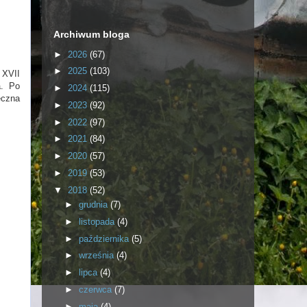
Archiwum bloga
►
2026
(67)
►
2025
(103)
 XVII
a. Po
►
2024
(115)
ęczna
►
2023
(92)
►
2022
(97)
►
2021
(84)
►
2020
(57)
►
2019
(53)
▼
2018
(52)
►
grudnia
(7)
►
listopada
(4)
►
października
(5)
►
września
(4)
►
lipca
(4)
►
czerwca
(7)
►
maja
(4)