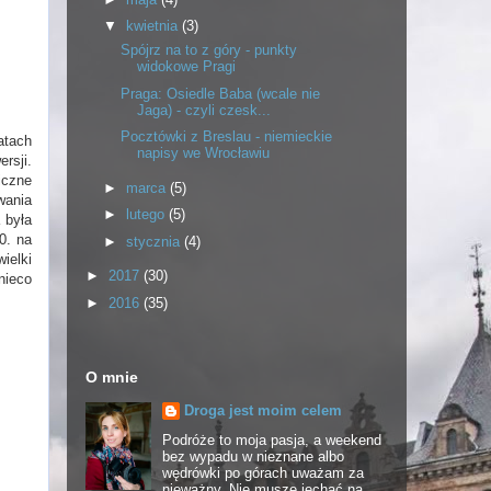
▼
kwietnia
(3)
Spójrz na to z góry - punkty
widokowe Pragi
Praga: Osiedle Baba (wcale nie
Jaga) - czyli czesk...
Pocztówki z Breslau - niemieckie
atach
napisy we Wrocławiu
rsji.
iczne
►
marca
(5)
wania
►
lutego
(5)
 była
0. na
►
stycznia
(4)
ielki
►
2017
(30)
nieco
►
2016
(35)
O mnie
Droga jest moim celem
Podróże to moja pasja, a weekend
bez wypadu w nieznane albo
wędrówki po górach uważam za
nieważny. Nie muszę jechać na