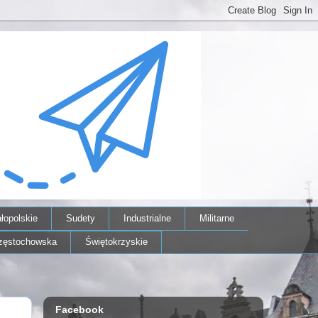
łopolskie
Sudety
Industrialne
Militarne
zęstochowska
Świętokrzyskie
Facebook