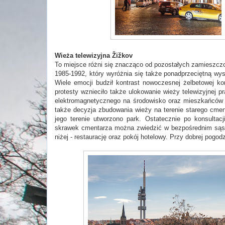
Wieża telewizyjna Žižkov
To miejsce różni się znacząco od pozostałych zamieszcz
1985-1992, który wyróżnia się także ponadprzeciętną wy
Wiele emocji budził kontrast nowoczesnej żelbetowej ko
protesty wznieciło także ulokowanie wieży telewizyjnej
elektromagnetycznego na środowisko oraz mieszkańców (w
także decyzja zbudowania wieży na terenie starego cmen
jego terenie utworzono park. Ostatecznie po konsultac
skrawek cmentarza można zwiedzić w bezpośrednim sąsi
niżej - restaurację oraz pokój hotelowy. Przy dobrej pogo