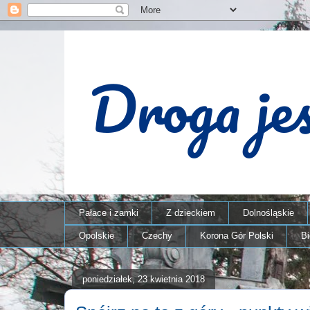
Pałace i zamki
Z dzieckiem
Dolnośląskie
Opolskie
Czechy
Korona Gór Polski
B
poniedziałek, 23 kwietnia 2018