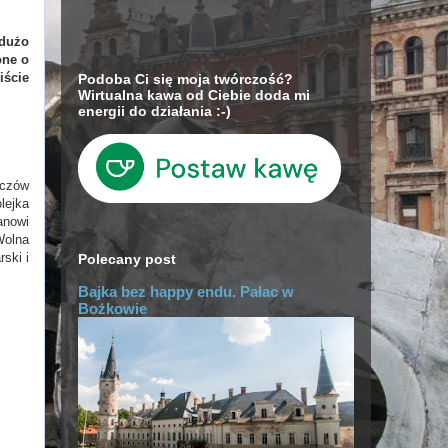
 dużo
one o
iście
Podoba Ci się moja twórczość?
Wirtualna kawa od Ciebie doda mi
energii do działania :-)
iczów
lejka
anowi
Wolna
ski i
Polecany post
Bajka bez happy endu. Pałac w
Bożkowie