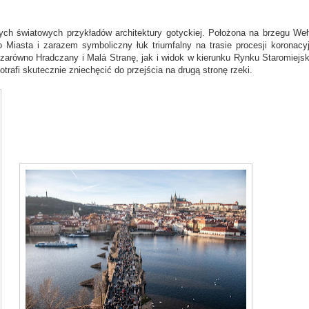
ych światowych przykładów architektury gotyckiej. Położona na brzegu Weł
Miasta i zarazem symboliczny łuk triumfalny na trasie procesji koronacy
równo Hradczany i Malá Stranę, jak i widok w kierunku Rynku Staromiejsk
trafi skutecznie zniechęcić do przejścia na drugą stronę rzeki.