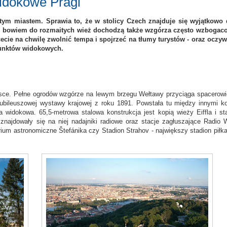
widokowe Pragi
tym miastem. Sprawia to, że w stolicy Czech znajduje się wyjątkowo
y, bowiem do rozmaitych wież dochodzą także wzgórza często wzbogac
ecie na chwilę zwolnić tempa i spojrzeć na tłumy turystów - oraz oczyw
 punktów widokowych.
ejsce. Pełne ogrodów wzgórze na lewym brzegu Wełtawy przyciąga spacerow
 jubileuszowej wystawy krajowej z roku 1891. Powstała tu między innymi ko
ża widokowa. 65,5-metrowa stalowa konstrukcja jest kopią wieży Eiffla i st
najdowały się na niej nadajniki radiowe oraz stacje zagłuszające Radio 
m astronomiczne Štefánika czy Stadion Strahov - największy stadion piłkar