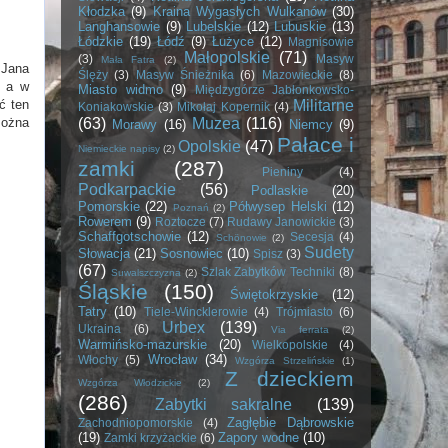
Kłodzka
(9)
Kraina Wygasłych Wulkanów
(30)
Langhansowie
(9)
Lubelskie
(12)
Lubuskie
(13)
Łódzkie
(19)
Łódź
(9)
Łużyce
(12)
Magnisowie
Małopolskie
(71)
(3)
Masyw
Mała Fatra
(2)
 Jana
Ślęży
(3)
Masyw Śnieżnika
(6)
Mazowieckie
(8)
, a w
Miasto widmo
(9)
Międzygórze Jabłonkowsko-
Militarne
ć ten
Koniakowskie
(3)
Mikołaj Kopernik
(4)
(63)
Muzea
(116)
można
Morawy
(16)
Niemcy
(9)
Pałace i
Opolskie
(47)
Niemieckie napisy
(2)
zamki
(287)
Pieniny
(4)
Podkarpackie
(56)
Podlaskie
(20)
Pomorskie
(22)
Półwysep Helski
(12)
Poznań
(2)
Rowerem
(9)
Roztocze
(7)
Rudawy Janowickie
(3)
Schaffgotschowie
(12)
Secesja
(4)
Schönowie
(2)
Sudety
Słowacja
(21)
Sosnowiec
(10)
Spisz
(3)
(67)
Szlak Zabytków Techniki
(8)
Suwalszczyzna
(2)
Śląskie
(150)
Świętokrzyskie
(12)
Tatry
(10)
Tiele-Wincklerowie
(4)
Trójmiasto
(6)
Urbex
(139)
Ukraina
(6)
Via ferrata
(2)
Warmińsko-mazurskie
(20)
Wielkopolskie
(4)
Wrocław
(34)
Włochy
(5)
Wzgórza Strzelińskie
(1)
Z dzieckiem
Wzgórza Włodzickie
(2)
(286)
Zabytki sakralne
(139)
Zagłębie Dąbrowskie
Zachodniopomorskie
(4)
(19)
Zapory wodne
(10)
Zamki krzyżackie
(6)