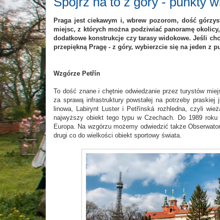
Spójrz na to z góry - punkty 
Praga jest ciekawym i, wbrew pozorom, dość górzys
miejsc, z których można podziwiać panoramę okolic
dodatkowe konstrukcje czy tarasy widokowe. Jeśli chc
przepiękną Pragę - z góry, wybierzcie się na jeden z
Wzgórze Petřín
To dość znane i chętnie odwiedzanie przez turystów mi
za sprawą infrastruktury powstałej na potrzeby praskiej
linowa, Labirynt Luster i Petřínská rozhledna, czyli wie
najwyższy obiekt tego typu w Czechach. Do 1989 roku z
Europa. Na wzgórzu możemy odwiedzić także Obserwatoriu
drugi co do wielkości obiekt sportowy świata.