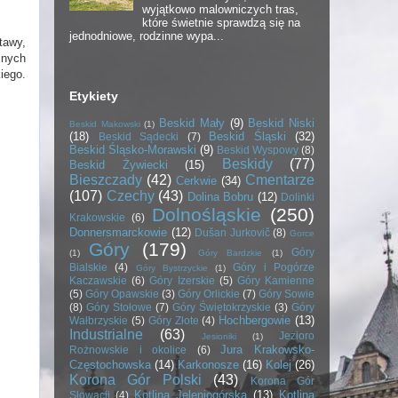
wyjątkowo malowniczych tras,
które świetnie sprawdzą się na
jednodniowe, rodzinne wypa...
tawy,
jnych
iego.
Etykiety
Beskid Mały
(9)
Beskid Niski
Beskid Makowski
(1)
(18)
Beskid Śląski
(32)
Beskid Sądecki
(7)
Beskid Śląsko-Morawski
(9)
Beskid Wyspowy
(8)
Beskidy
(77)
Beskid Żywiecki
(15)
Bieszczady
(42)
Cmentarze
Cerkwie
(34)
(107)
Czechy
(43)
Dolina Bobru
(12)
Dolinki
Dolnośląskie
(250)
Krakowskie
(6)
Donnersmarckowie
(12)
Dušan Jurkovič
(8)
Gorce
Góry
(179)
Góry
(1)
Góry Bardzkie
(1)
Bialskie
(4)
Góry i Pogórze
Góry Bystrzyckie
(1)
Kaczawskie
(6)
Góry Izerskie
(5)
Góry Kamienne
(5)
Góry Opawskie
(3)
Góry Orlickie
(7)
Góry Sowie
(8)
Góry Stołowe
(7)
Góry Świętokrzyskie
(3)
Góry
Hochbergowie
(13)
Wałbrzyskie
(5)
Góry Złote
(4)
Industrialne
(63)
Jezioro
Jesioniki
(1)
Jura Krakowsko-
Rożnowskie i okolice
(6)
Częstochowska
(14)
Karkonosze
(16)
Kolej
(26)
Korona Gór Polski
(43)
Korona Gór
Kotlina Jeleniogórska
(13)
Kotlina
Słowacji
(4)