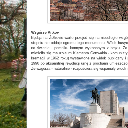
Wzgórze Vitkov
Będąc na Žižkovie warto przejść się na nieodległe wzg
stopniu nie oddaje ogromu tego monumentu. Wódz husyc
na świecie - pomniku konnym wykonanym z brązu. Za
mieściło się mauzoleum Klementa Gottwalda - komunistyc
kremacji w 1962 roku) wystawione na widok publiczny 
1990 po aksamitnej rewolucji urnę z prochami umieszcz
Ze wzgórza - naturalnie - rozpościera się wspaniały wido