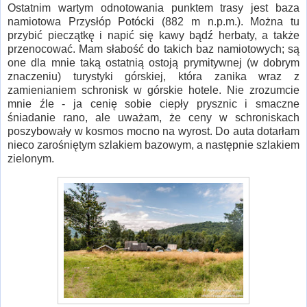
Ostatnim wartym odnotowania punktem trasy jest baza
namiotowa Przysłóp Potócki (882 m n.p.m.). Można tu
przybić pieczątkę i napić się kawy bądź herbaty, a także
przenocować. Mam słabość do takich baz namiotowych; są
one dla mnie taką ostatnią ostoją prymitywnej (w dobrym
znaczeniu) turystyki górskiej, która zanika wraz z
zamienianiem schronisk w górskie hotele. Nie zrozumcie
mnie źle - ja cenię sobie ciepły prysznic i smaczne
śniadanie rano, ale uważam, że ceny w schroniskach
poszybowały w kosmos mocno na wyrost. Do auta dotarłam
nieco zarośniętym szlakiem bazowym, a następnie szlakiem
zielonym.