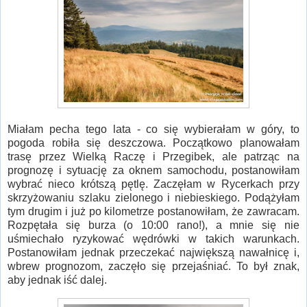
Miałam pecha tego lata - co się wybierałam w góry, to
pogoda robiła się deszczowa. Początkowo planowałam
trasę przez Wielką Raczę i Przegibek, ale patrząc na
prognozę i sytuację za oknem samochodu, postanowiłam
wybrać nieco krótszą pętlę. Zaczęłam w Rycerkach przy
skrzyżowaniu szlaku zielonego i niebieskiego. Podążyłam
tym drugim i już po kilometrze postanowiłam, że zawracam.
Rozpętała się burza (o 10:00 rano!), a mnie się nie
uśmiechało ryzykować wędrówki w takich warunkach.
Postanowiłam jednak przeczekać największą nawałnicę i,
wbrew prognozom, zaczęło się przejaśniać. To był znak,
aby jednak iść dalej.