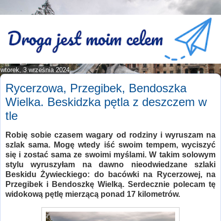
wtorek, 3 września 2024
Rycerzowa, Przegibek, Bendoszka
Wielka. Beskidzka pętla z deszczem w
tle
Robię sobie czasem wagary od rodziny i wyruszam na
szlak sama. Mogę wtedy iść swoim tempem, wyciszyć
się i zostać sama ze swoimi myślami. W takim solowym
stylu wyruszyłam na dawno nieodwiedzane szlaki
Beskidu Żywieckiego: do bacówki na Rycerzowej, na
Przegibek i Bendoszkę Wielką. Serdecznie polecam tę
widokową pętlę mierzącą ponad 17 kilometrów.