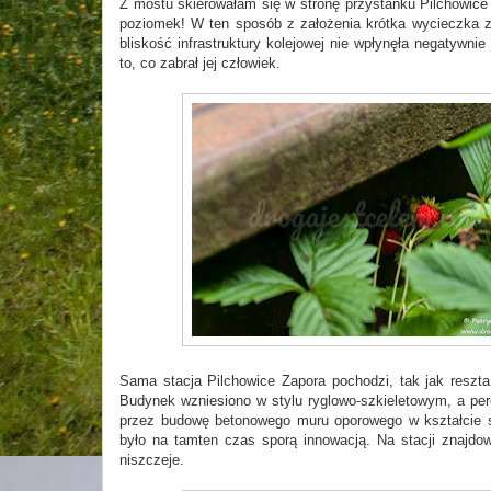
Z mostu skierowałam się w stronę przystanku Pilchowice 
poziomek! W ten sposób z założenia krótka wycieczka za
bliskość infrastruktury kolejowej nie wpłynęła negatywni
to, co zabrał jej człowiek.
Sama stacja Pilchowice Zapora pochodzi, tak jak reszta
Budynek wzniesiono w stylu ryglowo-szkieletowym, a pe
przez budowę betonowego muru oporowego w kształcie s
było na tamten czas sporą innowacją. Na stacji znajdow
niszczeje.