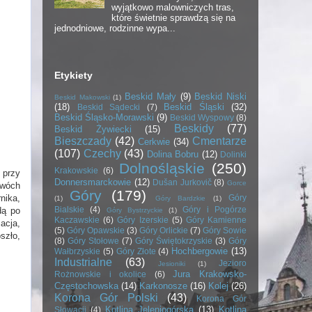
wyjątkowo malowniczych tras,
które świetnie sprawdzą się na
jednodniowe, rodzinne wypa...
Etykiety
Beskid Mały
(9)
Beskid Niski
Beskid Makowski
(1)
(18)
Beskid Śląski
(32)
Beskid Sądecki
(7)
Beskid Śląsko-Morawski
(9)
Beskid Wyspowy
(8)
Beskidy
(77)
Beskid Żywiecki
(15)
Bieszczady
(42)
Cmentarze
Cerkwie
(34)
(107)
Czechy
(43)
Dolina Bobru
(12)
Dolinki
Dolnośląskie
(250)
Krakowskie
(6)
 przy
Donnersmarckowie
(12)
Dušan Jurkovič
(8)
Gorce
dwóch
Góry
(179)
Góry
nika,
(1)
Góry Bardzkie
(1)
Bialskie
(4)
Góry i Pogórze
dą po
Góry Bystrzyckie
(1)
Kaczawskie
(6)
Góry Izerskie
(5)
Góry Kamienne
acja,
(5)
Góry Opawskie
(3)
Góry Orlickie
(7)
Góry Sowie
szło,
(8)
Góry Stołowe
(7)
Góry Świętokrzyskie
(3)
Góry
Hochbergowie
(13)
Wałbrzyskie
(5)
Góry Złote
(4)
Industrialne
(63)
Jezioro
Jesioniki
(1)
Jura Krakowsko-
Rożnowskie i okolice
(6)
Częstochowska
(14)
Karkonosze
(16)
Kolej
(26)
Korona Gór Polski
(43)
Korona Gór
Kotlina Jeleniogórska
(13)
Kotlina
Słowacji
(4)