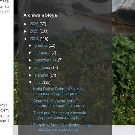
 masę
ę, że
skuje
Archiwum bloga
►
2026
(67)
►
2025
(103)
▼
2024
(115)
►
grudnia
(12)
►
listopada
(7)
►
października
(7)
►
września
(13)
►
sierpnia
(14)
▼
lipca
(11)
Kolej Doliny Bobru. Kolejowy
spacer o zapachu pozi...
Szrenica, Śnieżne Kotły i
yżyk.
schronisko pod Łabskim S...
yciem
Tunel pod Przełęczą Kowarską.
o, co
Wędrówka nieczynną l...
any i
Zamek w Starej Kamienicy i jego
deszczowe zwiedzanie