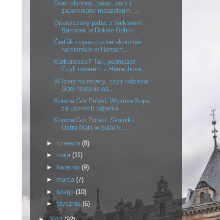
Dwór obronny, pałac, park i
zapomniane mauzoleum. ...
Opuszczony pałac z balkonem.
Barcinek w Dolinie Bobru
Čerťák - opuszczone skocznie
narciarskie w Harrach...
Karkonosze? Tak, poproszę!
Czyli rowerem z Harrachova
W Izery na rowery, czyli rodzinne
Góry Izerskie na...
Korona Gór Polski: Wysoka Kopa
za uśmiech bąbelka
Korona Gór Polski: Skalnik i
Ostra Mała w tiulach ...
►
czerwca
(8)
►
maja
(11)
►
kwietnia
(9)
►
marca
(7)
►
lutego
(10)
►
stycznia
(6)
►
2023
(92)