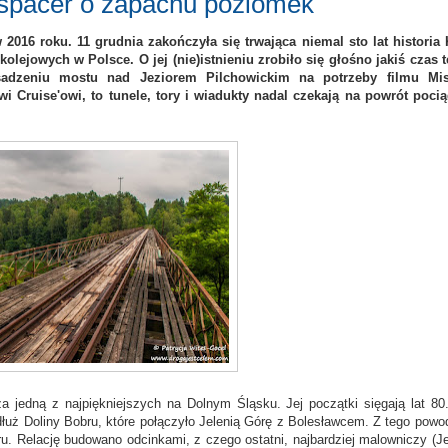
 spacer o zapachu poziomek
2016 roku. 11 grudnia zakończyła się trwająca niemal sto lat historia 
olejowych w Polsce. O jej (nie)istnieniu zrobiło się głośno jakiś czas 
adzeniu mostu nad Jeziorem Pilchowickim na potrzeby filmu Mis
 Cruise'owi, to tunele, tory i wiadukty nadal czekają na powrót poci
za jedną z najpiękniejszych na Dolnym Śląsku. Jej początki sięgają lat 80
uż Doliny Bobru, które połączyło Jelenią Górę z Bolesławcem. Z tego powo
u. Relację budowano odcinkami, z czego ostatni, najbardziej malowniczy (Je