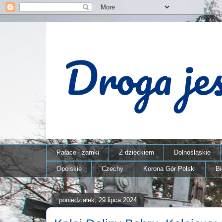
Pałace i zamki
Z dzieckiem
Dolnośląskie
Opolskie
Czechy
Korona Gór Polski
B
poniedziałek, 29 lipca 2024