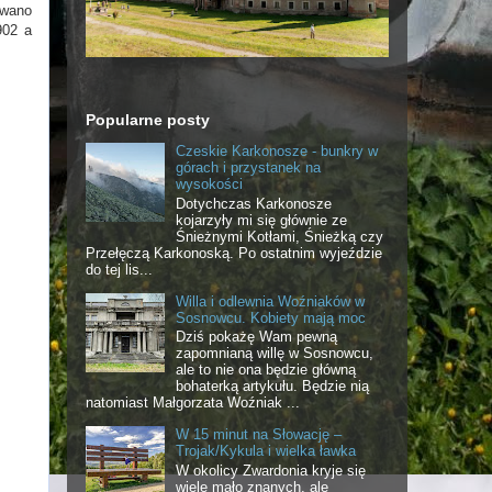
owano
902 a
Popularne posty
Czeskie Karkonosze - bunkry w
górach i przystanek na
wysokości
Dotychczas Karkonosze
kojarzyły mi się głównie ze
Śnieżnymi Kotłami, Śnieżką czy
Przełęczą Karkonoską. Po ostatnim wyjeździe
do tej lis...
Willa i odlewnia Woźniaków w
Sosnowcu. Kobiety mają moc
Dziś pokażę Wam pewną
zapomnianą willę w Sosnowcu,
ale to nie ona będzie główną
bohaterką artykułu. Będzie nią
natomiast Małgorzata Woźniak ...
W 15 minut na Słowację –
Trojak/Kykula i wielka ławka
W okolicy Zwardonia kryje się
wiele mało znanych, ale