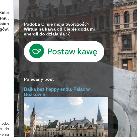
Kolei
temu,
sion
Podoba Ci się moja twórczość?
Wirtualna kawa od Ciebie doda mi
ągów.
energii do działania :-)
Polecany post
Bajka bez happy endu. Pałac w
Bożkowie
. XIX
du do
lenia