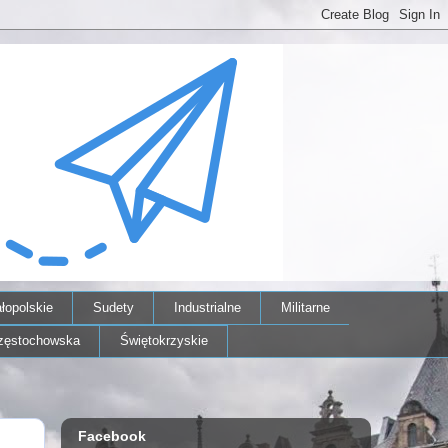
łopolskie
Sudety
Industrialne
Militarne
zęstochowska
Świętokrzyskie
Facebook