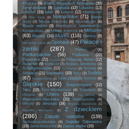
Kłodzka
(9)
Kraina Wygasłych Wulkanów
(30)
Langhansowie
(9)
Lubelskie
(12)
Lubuskie
(13)
Łódzkie
(19)
Łódź
(9)
Łużyce
(12)
Magnisowie
Małopolskie
(71)
(3)
Masyw
Mała Fatra
(2)
Ślęży
(3)
Masyw Śnieżnika
(6)
Mazowieckie
(8)
Miasto widmo
(9)
Międzygórze Jabłonkowsko-
Militarne
Koniakowskie
(3)
Mikołaj Kopernik
(4)
(63)
Muzea
(116)
Morawy
(16)
Niemcy
(9)
Pałace i
Opolskie
(47)
Niemieckie napisy
(2)
zamki
(287)
Pieniny
(4)
Podkarpackie
(56)
Podlaskie
(20)
Pomorskie
(22)
Półwysep Helski
(12)
Poznań
(2)
Rowerem
(9)
Roztocze
(7)
Rudawy Janowickie
(3)
Schaffgotschowie
(12)
Secesja
(4)
Schönowie
(2)
Sudety
Słowacja
(21)
Sosnowiec
(10)
Spisz
(3)
(67)
Szlak Zabytków Techniki
(8)
Suwalszczyzna
(2)
Śląskie
(150)
Świętokrzyskie
(12)
Tatry
(10)
Tiele-Wincklerowie
(4)
Trójmiasto
(6)
Urbex
(139)
Ukraina
(6)
Via ferrata
(2)
Warmińsko-mazurskie
(20)
Wielkopolskie
(4)
Wrocław
(34)
Włochy
(5)
Wzgórza Strzelińskie
(1)
Z dzieckiem
Wzgórza Włodzickie
(2)
(286)
Zabytki sakralne
(139)
Zagłębie Dąbrowskie
Zachodniopomorskie
(4)
(19)
Zapory wodne
(10)
Zamki krzyżackie
(6)