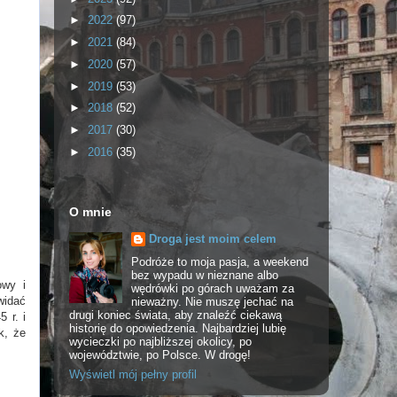
►
2022
(97)
►
2021
(84)
►
2020
(57)
►
2019
(53)
►
2018
(52)
►
2017
(30)
►
2016
(35)
O mnie
Droga jest moim celem
Podróże to moja pasja, a weekend
bez wypadu w nieznane albo
owy i
wędrówki po górach uważam za
widać
nieważny. Nie muszę jechać na
drugi koniec świata, aby znaleźć ciekawą
 r. i
historię do opowiedzenia. Najbardziej lubię
k, że
wycieczki po najbliższej okolicy, po
województwie, po Polsce. W drogę!
Wyświetl mój pełny profil