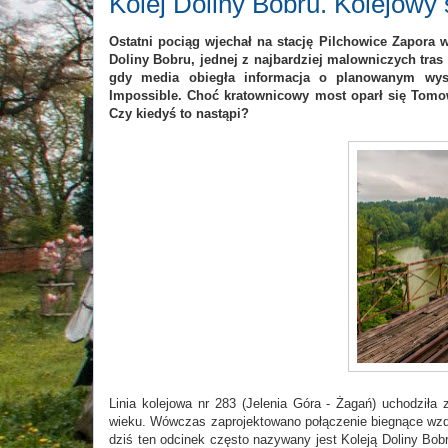
Kolej Doliny Bobru. Kolejowy
Ostatni pociąg wjechał na stację Pilchowice Zapora w 
Doliny Bobru, jednej z najbardziej malowniczych tras k
gdy media obiegła informacja o planowanym wys
Impossible. Choć kratownicowy most oparł się Tomowi
Czy kiedyś to nastąpi?
Linia kolejowa nr 283 (Jelenia Góra - Żagań) uchodziła 
wieku. Wówczas zaprojektowano połączenie biegnące wzdł
dziś ten odcinek często nazywany jest Koleją Doliny Bobr