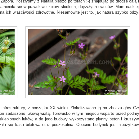
Zapora. Poszłyśmy z Natalią pieszo po torach :-) znajdując po drodze całą
mieniła się w prawdziwe zbiory słodkich, dojrzałych owoców. Mam nadziej
e na ich właściwości zdrowotne. Niesamowite jest to, jak natura szybko odzy
 infrastruktury, z początku XX wieku. Zlokalizowano ją na zboczu góry Cz
ron zadaszono łukową wiatą. Torowisko w tym miejscu wsparto przed podm
klepionych łuków, a do jego budowy wykorzystano płynny beton i kruszyw
ała się kasa biletowa oraz poczekalnia. Obecnie budynek jest nieużytkow