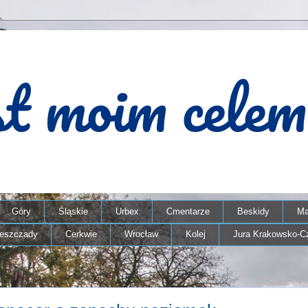
Góry
Śląskie
Urbex
Cmentarze
Beskidy
Ma
ieszczady
Cerkwie
Wrocław
Kolej
Jura Krakowsko-C