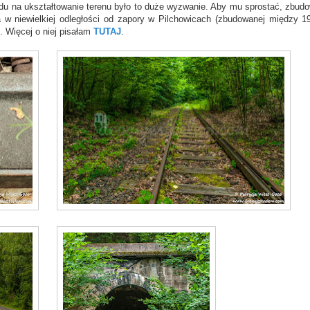
du na ukształtowanie terenu było to duże wyzwanie. Aby mu sprostać, zbud
ga w niewielkiej odległości od zapory w Pilchowicach (zbudowanej między 1
. Więcej o niej pisałam
TUTAJ
.