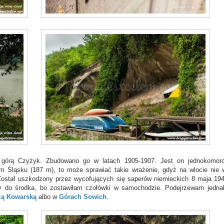
d górą Czyżyk. Zbudowano go w latach 1905-1907. Jest on jednokomor
m Śląsku (187 m), to może sprawiać takie wrażenie, gdyż na wlocie nie 
. Został uszkodzony przez wycofujących się saperów niemieckich 8 maja 1945
 do środka, bo zostawiłam czołówki w samochodzie. Podejrzewam jedna
zą Kowarską
albo w
Górach Sowich
.