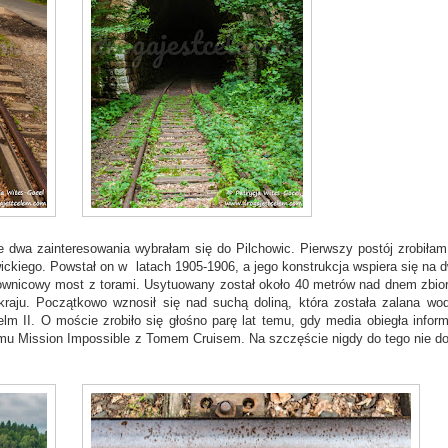
te dwa zainteresowania wybrałam się do Pilchowic. Pierwszy postój zrobiłam
ickiego. Powstał on w latach 1905-1906, a jego konstrukcja wspiera się na 
ownicowy most z torami. Usytuowany został około 40 metrów nad dnem zbior
aju. Początkowo wznosił się nad suchą doliną, która została zalana wo
lm II. O moście zrobiło się głośno parę lat temu, gdy media obiegła inform
lmu Mission Impossible z Tomem Cruisem. Na szczęście nigdy do tego nie do