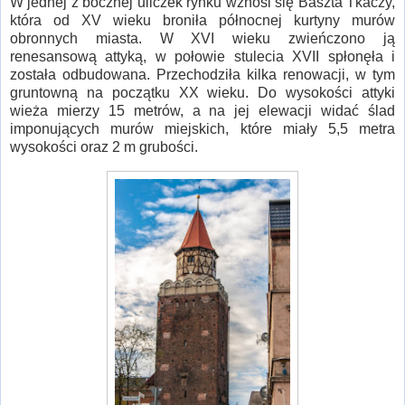
W jednej z bocznej uliczek rynku wznosi się Baszta Tkaczy,
która od XV wieku broniła północnej kurtyny murów
obronnych miasta. W XVI wieku zwieńczono ją
renesansową attyką, w połowie stulecia XVII spłonęła i
została odbudowana. Przechodziła kilka renowacji, w tym
gruntowną na początku XX wieku. Do wysokości attyki
wieża mierzy 15 metrów, a na jej elewacji widać ślad
imponujących murów miejskich, które miały 5,5 metra
wysokości oraz 2 m grubości.