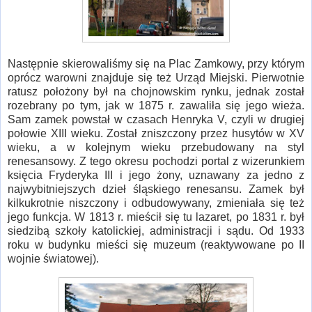
Następnie skierowaliśmy się na Plac Zamkowy, przy którym
oprócz warowni znajduje się też Urząd Miejski. Pierwotnie
ratusz położony był na chojnowskim rynku, jednak został
rozebrany po tym, jak w 1875 r. zawaliła się jego wieża.
Sam zamek powstał w czasach Henryka V, czyli w drugiej
połowie XIII wieku. Został zniszczony przez husytów w XV
wieku, a w kolejnym wieku przebudowany na styl
renesansowy. Z tego okresu pochodzi portal z wizerunkiem
księcia Fryderyka III i jego żony, uznawany za jedno z
najwybitniejszych dzieł śląskiego renesansu. Zamek był
kilkukrotnie niszczony i odbudowywany, zmieniała się też
jego funkcja. W 1813 r. mieścił się tu lazaret, po 1831 r. był
siedzibą szkoły katolickiej, administracji i sądu. Od 1933
roku w budynku mieści się muzeum (reaktywowane po II
wojnie światowej).