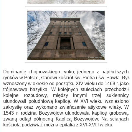
Dominantę chojnowskiego rynku, jednego z najdłuższych
rynków w Polsce, stanowi kościół św. Piotra i św. Pawła. Był
wznoszony w okresie od początku XIV wieku do 1468 r. jako
trójnawowa bazylika. W kolejnych stuleciach przechodził
kolejne rozbudowy, między innymi trzej sukiennicy
ufundowali południową kaplicę. W XVI wieku wzniesiono
zakrystię oraz wykonano zwieńczenie attykowe wieży. W
1543 r. rodzina Bożywojów ufundowała kaplicę grobową,
zwaną odtąd północną Kaplicą Bożywojów. Na ścianach
kościoła podziwiać można epitafia z XVI-XVIII wieku.