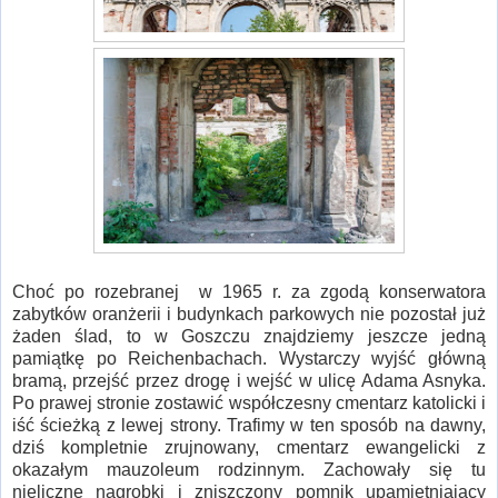
Choć po rozebranej w 1965 r. za zgodą konserwatora
zabytków oranżerii i budynkach parkowych nie pozostał już
żaden ślad, to w Goszczu znajdziemy jeszcze jedną
pamiątkę po Reichenbachach. Wystarczy wyjść główną
bramą, przejść przez drogę i wejść w ulicę Adama Asnyka.
Po prawej stronie zostawić współczesny cmentarz katolicki i
iść ścieżką z lewej strony. Trafimy w ten sposób na dawny,
dziś kompletnie zrujnowany, cmentarz ewangelicki z
okazałym mauzoleum rodzinnym. Zachowały się tu
nieliczne nagrobki i zniszczony pomnik upamiętniający