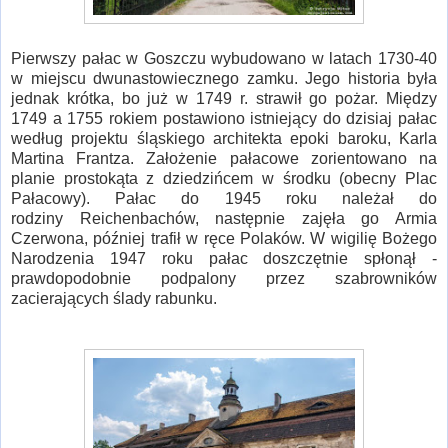
Pierwszy pałac w Goszczu wybudowano w latach 1730-40
w miejscu dwunastowiecznego zamku. Jego historia była
jednak krótka, bo już w 1749 r. strawił go pożar. Między
1749 a 1755 rokiem postawiono istniejący do dzisiaj pałac
według projektu śląskiego architekta epoki baroku, Karla
Martina Frantza. Założenie pałacowe zorientowano na
planie prostokąta z dziedzińcem w środku (obecny Plac
Pałacowy). Pałac do 1945 roku należał do
rodziny Reichenbachów, następnie zajęła go Armia
Czerwona, później trafił w ręce Polaków. W wigilię Bożego
Narodzenia 1947 roku pałac doszczętnie spłonął -
prawdopodobnie podpalony przez szabrowników
zacierających ślady rabunku.