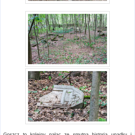
Goszcz to kolejny pałac ze smutna historią upadku i