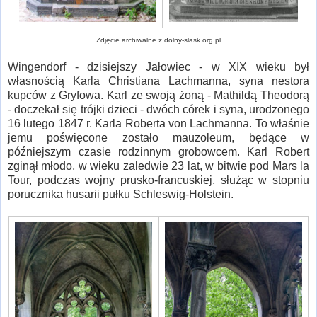
Zdjęcie archiwalne z dolny-slask.org.pl
Wingendorf - dzisiejszy Jałowiec - w XIX wieku był
własnością Karla Christiana Lachmanna, syna nestora
kupców z Gryfowa. Karl ze swoją żoną - Mathildą Theodorą
- doczekał się trójki dzieci - dwóch córek i syna, urodzonego
16 lutego 1847 r. Karla Roberta von Lachmanna. To właśnie
jemu poświęcone zostało mauzoleum, będące w
późniejszym czasie rodzinnym grobowcem. Karl Robert
zginął młodo, w wieku zaledwie 23 lat, w bitwie pod Mars la
Tour, podczas wojny prusko-francuskiej, służąc w stopniu
porucznika husarii pułku Schleswig-Holstein.