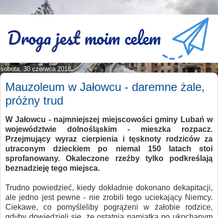
sobota, 30 czerwca 2018
Mauzoleum w Jałowcu - daremne żale,
próżny trud
W Jałowcu - najmniejszej miejscowości gminy Lubań w
województwie dolnośląskim - mieszka rozpacz.
Przejmujący wyraz cierpienia i tęsknoty rodziców za
utraconym dzieckiem po niemal 150 latach stoi
sprofanowany. Okaleczone rzeźby tylko podkreślają
beznadzieję tego miejsca.
Trudno powiedzieć, kiedy dokładnie dokonano dekapitacji,
ale jedno jest pewne - nie zrobili tego uciekający Niemcy.
Ciekawe, co pomyśleliby pogrążeni w żałobie rodzice,
gdyby dowiedzieli się, że ostatnia pamiątka po ukochanym