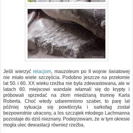
Jeśli wierzyć
relacjom
, mauzoleum po II wojnie światowej
nie miało wiele szczęścia. Podobno jeszcze na przełomie
lat 50. i 60. XX wieku rzeźba nie była zdewastowana, ale w
latach 60. miejscowi wandale włamali się do krypty i
próbowali sprzedać na złom miedzianą trumnę Karla
Roberta. Choć wtedy udaremniono szaber, to parę lat
później sytuacja się powtórzyła i sarkofag został
bezpowrotnie utracony, a los szczątek młodego Lachmanna
pozostaje do dziś nieznany. Podejrzewam, że w tym okresie
mogła ulec dewastacji również rzeźba.