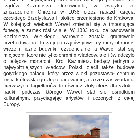
rządów Kazimierza Odnowiciela, w związku ze
zniszczeniem Gniezna w 1038 przez najazd księcia
czeskiego Brzetysława I, stolicę przeniesiono do Krakowa.
W kolejnych wiekach Wawel zmieniał się w imponującą
fortecę, a zamek rósł w siłę. W 1333 roku, za panowania
Kazimierza Wielkiego, warownia została gruntownie
przebudowana. To za jego rządów powstały mury obronne,
wieże i liczne budynki rezydencjalne, a Wawel stał się
miejscem, które nie tylko chroniło władców, ale i świadczyło
o potędze monarchii. Król Kazimierz, będący jednym z
najwybitniejszych władców Polski, zlecił także budowę
gotyckiego pałacu, który przez wieki pozostawał centrum
życia królewskiego. Jego panowanie, a także czas władania
pierwszych Jagiellonów, to również złoty okres dla sztuki i
nauki, podczas którego Wawel stał się ośrodkiem
kulturalnym, przyciągając artystów i uczonych z całej
Europy.