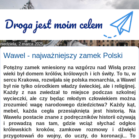
niedziela, 2 marca 2025
Wawel - najważniejszy zamek Polski
Potężny zamek wniesiony na wzgórzu nad Wisłą przez
wieki był domem królów, królowych i ich świty. To tu, w
sercu Krakowa, rozwijała się polska monarchia, a Wawel
był nie tylko ośrodkiem władzy świeckiej, ale i religijnej.
Każdy z nas zwiedzał to miejsce podczas szkolnej
wycieczki, ale czy będąc młodym człowiekiem można
zrozumieć wagę narodowego dziedzictwa? Każdy kąt,
mebel, każda cegła przesiąknięta jest historią. Na
Wawelu postacie znane z podręczników historii ożywają
i prowadzą nas tam, gdzie wciąż słychać odgłos
królewskich kroków, zamkowe rozmowy i dźwięki
przygotowań do wojny, do uczty, do koronacji... To