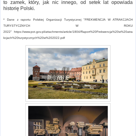
to zamek, który, jak nic innego, od setek lat opowiada
historię Polski.
* Dane z raportu Polskiej Organizacji Turystycznej "FREKWENCJA W ATRAKCJACH
TURYSTYCZNYCH W ROKU
2022" https://www.pot.gov.pl/attachments/article/1804/Raport%20Frekwencja%20w%20atra
kcjach%20turystycznych%20w%202022.pdf