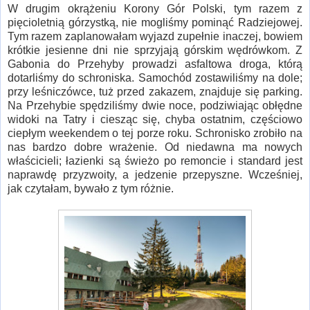
W drugim okrążeniu Korony Gór Polski, tym razem z
pięcioletnią górzystką, nie mogliśmy pominąć Radziejowej.
Tym razem zaplanowałam wyjazd zupełnie inaczej, bowiem
krótkie jesienne dni nie sprzyjają górskim wędrówkom. Z
Gabonia do Przehyby prowadzi asfaltowa droga, którą
dotarliśmy do schroniska. Samochód zostawiliśmy na dole;
przy leśniczówce, tuż przed zakazem, znajduje się parking.
Na Przehybie spędziliśmy dwie noce, podziwiając obłędne
widoki na Tatry i ciesząc się, chyba ostatnim, częściowo
ciepłym weekendem o tej porze roku. Schronisko zrobiło na
nas bardzo dobre wrażenie. Od niedawna ma nowych
właścicieli; łazienki są świeżo po remoncie i standard jest
naprawdę przyzwoity, a jedzenie przepyszne. Wcześniej,
jak czytałam, bywało z tym różnie.