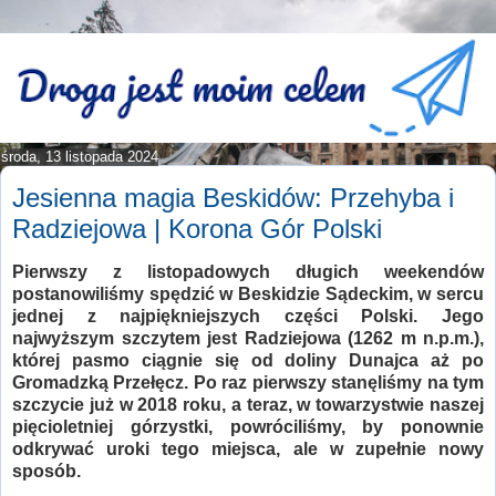
środa, 13 listopada 2024
Jesienna magia Beskidów: Przehyba i
Radziejowa | Korona Gór Polski
Pierwszy z listopadowych długich weekendów
postanowiliśmy spędzić w Beskidzie Sądeckim, w sercu
jednej z najpiękniejszych części Polski. Jego
najwyższym szczytem jest Radziejowa (1262 m n.p.m.),
której pasmo ciągnie się od doliny Dunajca aż po
Gromadzką Przełęcz. Po raz pierwszy stanęliśmy na tym
szczycie już w 2018 roku, a teraz, w towarzystwie naszej
pięcioletniej górzystki, powróciliśmy, by ponownie
odkrywać uroki tego miejsca, ale w zupełnie nowy
sposób.