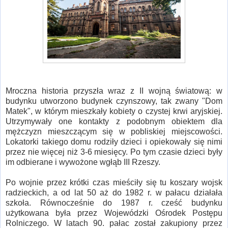
Mroczna historia przyszła wraz z II wojną światową: w
budynku utworzono budynek czynszowy, tak zwany "Dom
Matek", w którym mieszkały kobiety o czystej krwi aryjskiej.
Utrzymywały one kontakty z podobnym obiektem dla
mężczyzn mieszczącym się w pobliskiej miejscowości.
Lokatorki takiego domu rodziły dzieci i opiekowały się nimi
przez nie więcej niż 3-6 miesięcy. Po tym czasie dzieci były
im odbierane i wywożone wgłąb III Rzeszy.
Po wojnie przez krótki czas mieściły się tu koszary wojsk
radzieckich, a od lat 50 aż do 1982 r. w pałacu działała
szkoła. Równocześnie do 1987 r. cześć budynku
użytkowana była przez Wojewódzki Ośrodek Postępu
Rolniczego. W latach 90. pałac został zakupiony przez