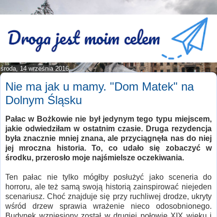
środa, 14 września 2016
Nie ma jak u mamy. "Dom Matek" na
Dolnym Śląsku
Pałac w Bożkowie nie był jedynym tego typu miejscem,
jakie odwiedziłam w ostatnim czasie. Druga rezydencja
była znacznie mniej znana, ale przyciągnęła nas do niej
jej mroczna historia. To, co udało się zobaczyć w
środku, przerosło moje najśmielsze oczekiwania.
Ten pałac nie tylko mógłby posłużyć jako sceneria do
horroru, ale też samą swoją historią zainspirować niejeden
scenariusz. Choć znajduje się przy ruchliwej drodze, ukryty
wśród drzew sprawia wrażenie nieco odosobnionego.
Budynek wzniesiony został w drugiej połowie XIX wieku i