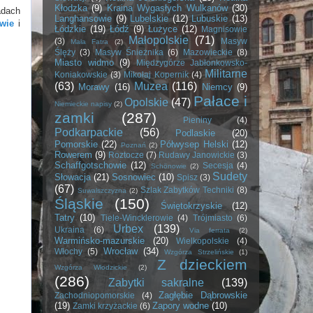
Kłodzka
(9)
Kraina Wygasłych Wulkanów
(30)
adach
Langhansowie
(9)
Lubelskie
(12)
Lubuskie
(13)
wie
i
Łódzkie
(19)
Łódź
(9)
Łużyce
(12)
Magnisowie
Małopolskie
(71)
(3)
Masyw
Mała Fatra
(2)
Ślęży
(3)
Masyw Śnieżnika
(6)
Mazowieckie
(8)
Miasto widmo
(9)
Międzygórze Jabłonkowsko-
Militarne
Koniakowskie
(3)
Mikołaj Kopernik
(4)
(63)
Muzea
(116)
Morawy
(16)
Niemcy
(9)
Pałace i
Opolskie
(47)
Niemieckie napisy
(2)
zamki
(287)
Pieniny
(4)
Podkarpackie
(56)
Podlaskie
(20)
Pomorskie
(22)
Półwysep Helski
(12)
Poznań
(2)
Rowerem
(9)
Roztocze
(7)
Rudawy Janowickie
(3)
Schaffgotschowie
(12)
Secesja
(4)
Schönowie
(2)
Sudety
Słowacja
(21)
Sosnowiec
(10)
Spisz
(3)
(67)
Szlak Zabytków Techniki
(8)
Suwalszczyzna
(2)
Śląskie
(150)
Świętokrzyskie
(12)
Tatry
(10)
Tiele-Wincklerowie
(4)
Trójmiasto
(6)
Urbex
(139)
Ukraina
(6)
Via ferrata
(2)
Warmińsko-mazurskie
(20)
Wielkopolskie
(4)
Wrocław
(34)
Włochy
(5)
Wzgórza Strzelińskie
(1)
Z dzieckiem
Wzgórza Włodzickie
(2)
(286)
Zabytki sakralne
(139)
Zagłębie Dąbrowskie
Zachodniopomorskie
(4)
(19)
Zapory wodne
(10)
Zamki krzyżackie
(6)