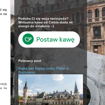
ć się
ro na
Podoba Ci się moja twórczość?
Wirtualna kawa od Ciebie doda mi
energii do działania :-)
Polecany post
Bajka bez happy endu. Pałac w
Bożkowie
kazję
na na