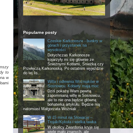
Popularne posty
Czeskie Karkonosze - bunkry w
górach i przystanek na
wysokości
Dotychczas Karkonosze
kojarzyły mi się głównie ze
Śnieżnymi Kotłami, Śnieżką czy
 mszy
Przełęczą Karkonoską. Po ostatnim wyjeździe
dy to
do tej lis...
ona w
Willa i odlewnia Woźniaków w
obami
Sosnowcu. Kobiety mają moc
Dziś pokażę Wam pewną
zapomnianą willę w Sosnowcu,
ale to nie ona będzie główną
bohaterką artykułu. Będzie nią
natomiast Małgorzata Woźniak ...
W 15 minut na Słowację –
Trojak/Kykula i wielka ławka
W okolicy Zwardonia kryje się
wiele mało znanych, ale