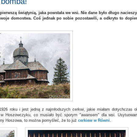
 bomba!
 pierwszą świątynią, jaka powstała we wsi. Nie dane było długo nacieszy
swoje domostwa. Coś jednak po sobie pozostawili, a odkryto to dopie
926 roku i jest jedną z najmłodszych cerkwi, jakie miałam dotychczas o
ia w Hoszowczyku, co musiało być sporym "awansem" dla wsi. Usytuowa
trony Hoszowa, to można pomyśleć, że to już
cerkiew w Równi
.