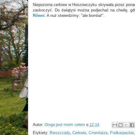
Niepozorna cerkiew w Hoszowczyku skrywała przez ponad
zaskoczyć. Do świątyni można podjechać na chwilę, gd
Równi
. A nuż stwierdzimy: "ale bomba!".
Autor:
Droga jest moim celem
o
12:14
Etykiety:
Bieszczady
,
Cerkwie
,
Cmentarze
,
Podkarpackie