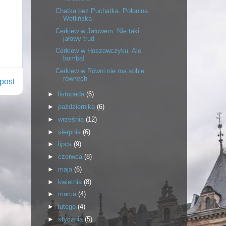
Chatka bez Puchatka. Połonina
Wetlińska
Cerkiew w Jałowem. Nie taki
jałowy trud
Cerkiew w Hoszowczyku. Ale
bomba!
Cerkiew w Równi nie ma sobie
równych
post
►
listopada
(6)
►
października
(6)
►
września
(12)
►
sierpnia
(6)
►
lipca
(9)
►
czerwca
(8)
►
maja
(6)
►
kwietnia
(8)
►
marca
(4)
►
lutego
(4)
►
stycznia
(5)