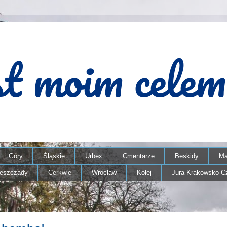
Góry
Śląskie
Urbex
Cmentarze
Beskidy
Ma
ieszczady
Cerkwie
Wrocław
Kolej
Jura Krakowsko-C