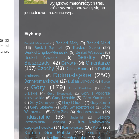
wyjątkowo malowniczych tras,
które świetnie sprawdzą się na
jednodniowe, rodzinne wypa...
Etykiety
ta po
Beskid Mały
(9)
Beskid Niski
Beskid Makowski
(1)
e lat
(18)
Beskid Śląski
(32)
Beskid Sądecki
(7)
ianek
Beskid Śląsko-Morawski
(9)
Beskid Wyspowy
(8)
Beskidy
(77)
Beskid Żywiecki
(15)
Bieszczady
(42)
Cmentarze
Cerkwie
(34)
(107)
Czechy
(43)
Dolina Bobru
(12)
Dolinki
Dolnośląskie
(250)
Krakowskie
(6)
Donnersmarckowie
(12)
Dušan Jurkovič
(8)
Gorce
Góry
(179)
Góry
(1)
Góry Bardzkie
(1)
Bialskie
(4)
Góry i Pogórze
Góry Bystrzyckie
(1)
Kaczawskie
(6)
Góry Izerskie
(5)
Góry Kamienne
(5)
Góry Opawskie
(3)
Góry Orlickie
(7)
Góry Sowie
(8)
Góry Stołowe
(7)
Góry Świętokrzyskie
(3)
Góry
Hochbergowie
(13)
Wałbrzyskie
(5)
Góry Złote
(4)
Industrialne
(63)
Jezioro
Jesioniki
(1)
Jura Krakowsko-
Rożnowskie i okolice
(6)
Częstochowska
(14)
Karkonosze
(16)
Kolej
(26)
Korona Gór Polski
(43)
Korona Gór
Kotlina Jeleniogórska
(13)
Kotlina
Słowacji
(4)