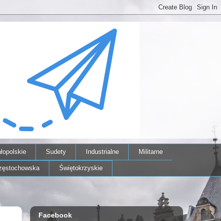
łopolskie
Sudety
Industrialne
Militarne
zęstochowska
Świętokrzyskie
Facebook