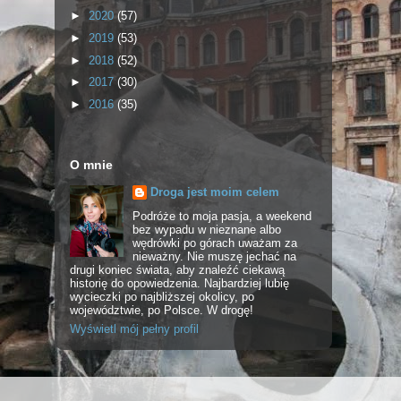
►
2020
(57)
►
2019
(53)
►
2018
(52)
►
2017
(30)
►
2016
(35)
O mnie
Droga jest moim celem
Podróże to moja pasja, a weekend
bez wypadu w nieznane albo
wędrówki po górach uważam za
nieważny. Nie muszę jechać na
drugi koniec świata, aby znaleźć ciekawą
historię do opowiedzenia. Najbardziej lubię
wycieczki po najbliższej okolicy, po
województwie, po Polsce. W drogę!
Wyświetl mój pełny profil