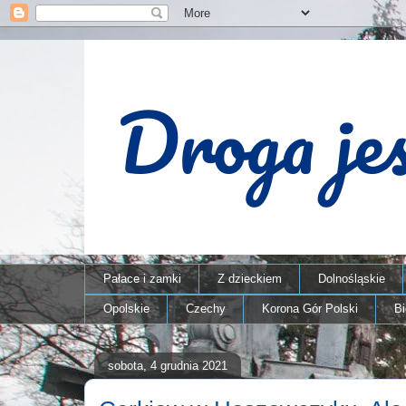
Pałace i zamki
Z dzieckiem
Dolnośląskie
Opolskie
Czechy
Korona Gór Polski
B
sobota, 4 grudnia 2021