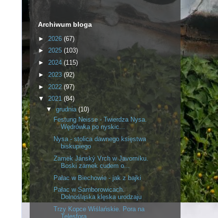
Archiwum bloga
►
2026
(67)
►
2025
(103)
►
2024
(115)
►
2023
(92)
►
2022
(97)
▼
2021
(84)
▼
grudnia
(10)
Festung Neisse - Twierdza Nysa.
Wędrówka po nyskic...
Nysa - stolica dawnego księstwa
biskupiego
Zamek Jánský Vrch w Javorníku.
Boski zamek cudem o...
Pałac w Biechowie - jak z bajki
Pałac w Samborowicach.
Dolnośląska klęska urodzaju
Trzy Kopce Wiślańskie. Pora na
Telesfora