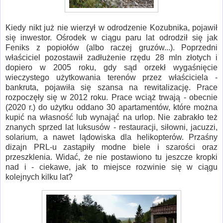
Kiedy nikt już nie wierzył w odrodzenie Kozubnika, pojawił
się inwestor. Ośrodek w ciągu paru lat odrodził się jak
Feniks z popiołów (albo raczej gruzów...). Poprzedni
właściciel pozostawił zadłużenie rzędu 28 mln złotych i
dopiero w 2005 roku, gdy sąd orzekł wygaśnięcie
wieczystego użytkowania terenów przez właściciela -
bankruta, pojawiła się szansa na rewitalizację. Prace
rozpoczęły się w 2012 roku. Prace wciąż trwają - obecnie
(2020 r.) do użytku oddano 30 apartamentów, które można
kupić na własność lub wynająć na urlop. Nie zabrakło też
znanych sprzed lat luksusów - restauracji, siłowni, jacuzzi,
solarium, a nawet lądowiska dla helikopterów. Przaśny
dizajn PRL-u zastąpiły modne biele i szarości oraz
przeszklenia. Widać, że nie postawiono tu jeszcze kropki
nad i - ciekawe, jak to miejsce rozwinie się w ciągu
kolejnych kilku lat?