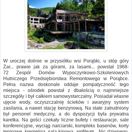
W uroczej dolinie w przysiółku wsi Porąbki, u stóp góry
Żar... prawie jak za górami, za lasami... powstał 1968-
72 Zespół Domów Wypoczynkowo-Szkoleniowych
Hutniczego Przedsiębiorstwa Remontowego w Porąbce.
Pełna nazwa doskonale oddaje pompatyczność tego
miejsca - ośrodek powstał z dbałością o najmniejsze
szczegóły i był całkiem samowystarczalny. Posiadał własne
ujęcie wody, oczyszczalnię ścieków i awaryjny system
zasilania, a nawet stację benzynową. Na stałe zatrudniony
był personel medyczny, a do dyspozycji była prywatna
karetka. Na gości czekały liczne bufety i restauracje, sale
konferencyjne, wyciąg narciarski, kompleks basenów, korty
tenisowe, kręgielnia, sala kinowa, amfiteatr... Nic dziwnego,