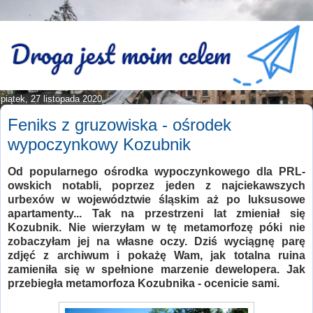
piątek, 27 listopada 2020
Feniks z gruzowiska - ośrodek
wypoczynkowy Kozubnik
Od popularnego ośrodka wypoczynkowego dla PRL-
owskich notabli, poprzez jeden z najciekawszych
urbexów w województwie śląskim aż po luksusowe
apartamenty... Tak na przestrzeni lat zmieniał się
Kozubnik. Nie wierzyłam w tę metamorfozę póki nie
zobaczyłam jej na własne oczy. Dziś wyciągnę parę
zdjęć z archiwum i pokażę Wam, jak totalna ruina
zamieniła się w spełnione marzenie dewelopera. Jak
przebiegła metamorfoza Kozubnika - ocenicie sami.