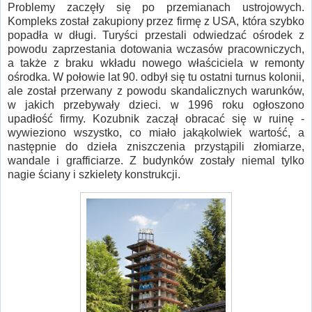
Problemy zaczęły się po przemianach ustrojowych.
Kompleks został zakupiony przez firmę z USA, która szybko
popadła w długi. Turyści przestali odwiedzać ośrodek z
powodu zaprzestania dotowania wczasów pracowniczych,
a także z braku wkładu nowego właściciela w remonty
ośrodka. W połowie lat 90. odbył się tu ostatni turnus kolonii,
ale został przerwany z powodu skandalicznych warunków,
w jakich przebywały dzieci. w 1996 roku ogłoszono
upadłość firmy. Kozubnik zaczął obracać się w ruinę -
wywieziono wszystko, co miało jakąkolwiek wartość, a
następnie do dzieła zniszczenia przystąpili złomiarze,
wandale i grafficiarze. Z budynków zostały niemal tylko
nagie ściany i szkielety konstrukcji.