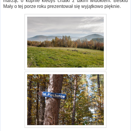
marząc o kupnie kiedyś chatki z takim widokiem. Beskid
Mały o tej porze roku prezentował się wyjątkowo pięknie.