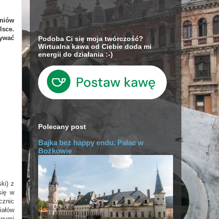
dniów
lsce.
pywać
Podoba Ci się moja twórczość?
Wirtualna kawa od Ciebie doda mi
energii do działania :-)
Polecany post
Bajka bez happy endu. Pałac w
Bożkowie
ki) z
się w
cznic
iałów
lnymi