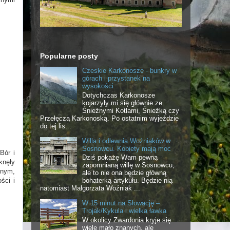
Popularne posty
Czeskie Karkonosze - bunkry w
górach i przystanek na
wysokości
Dotychczas Karkonosze
kojarzyły mi się głównie ze
Śnieżnymi Kotłami, Śnieżką czy
Przełęczą Karkonoską. Po ostatnim wyjeździe
do tej lis...
Willa i odlewnia Woźniaków w
Sosnowcu. Kobiety mają moc
Bór i
Dziś pokażę Wam pewną
knęły
zapomnianą willę w Sosnowcu,
dnym,
ale to nie ona będzie główną
ści i
bohaterką artykułu. Będzie nią
natomiast Małgorzata Woźniak ...
W 15 minut na Słowację –
Trojak/Kykula i wielka ławka
W okolicy Zwardonia kryje się
wiele mało znanych, ale