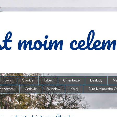
Góry
Śląskie
Urbex
Cmentarze
Beskidy
Ma
ieszczady
Cerkwie
Wrocław
Kolej
Jura Krakowsko-C