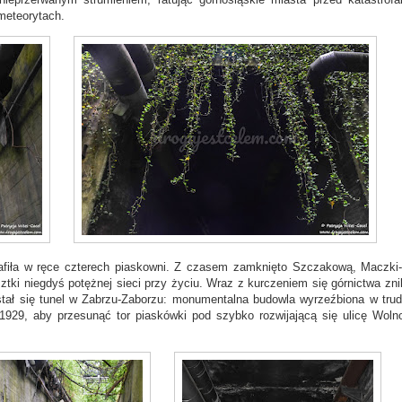
meteorytach.
afiła w ręce czterech piaskowni. Z czasem zamknięto Szczakową, Maczki-
tki niegdyś potężnej sieci przy życiu. Wraz z kurczeniem się górnictwa zni
stał się tunel w Zabrzu-Zaborzu: monumentalna budowla wyrzeźbiona w tru
1929, aby przesunąć tor piaskówki pod szybko rozwijającą się ulicę Wolno