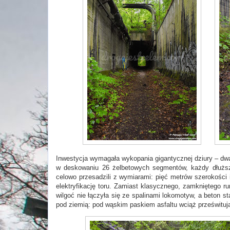
Inwestycja wymagała wykopania gigantycznej dziury – dwad
w deskowaniu 26 żelbetowych segmentów, każdy dłuższ
celowo przesadzili z wymiarami: pięć metrów szerokości
elektryfikację toru. Zamiast klasycznego, zamkniętego ru
wilgoć nie łączyła się ze spalinami lokomotyw, a beton sta
pod ziemią: pod wąskim paskiem asfaltu wciąż prześwitują