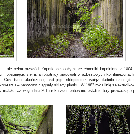
– ale pełna przygód. Koparki odsłoniły stare chodniki kopalniane z 1804 
m obsunięciu ziemi, a robotnicy pracowali w azbestowych kombinezonach
la. Gdy tunel ukończono, nad jego sklepieniem wciąż dudniło dziesięć 
korytarzu – parowozy ciągnęły składy piasku. W 1983 roku linię zelektryfiko
asy malało, aż w grudniu 2016 roku zdemontowano ostatnie tory prowadzące 