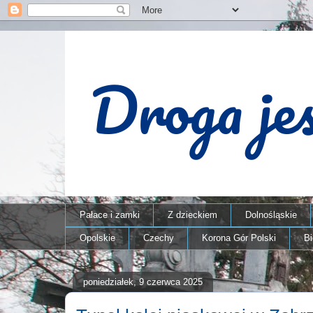
Pałace i zamki
Z dzieckiem
Dolnośląskie
Opolskie
Czechy
Korona Gór Polski
B
poniedziałek, 9 czerwca 2025