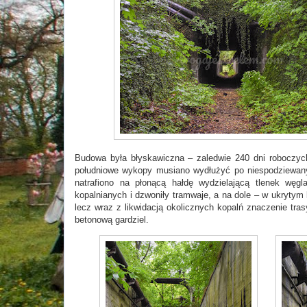
Budowa była błyskawiczna – zaledwie 240 dni roboczych 
południowe wykopy musiano wydłużyć po niespodziewany
natrafiono na płonącą hałdę wydzielającą tlenek węg
kopalnianych i dzwoniły tramwaje, a na dole – w ukrytym 
lecz wraz z likwidacją okolicznych kopalń znaczenie tr
betonową gardziel.