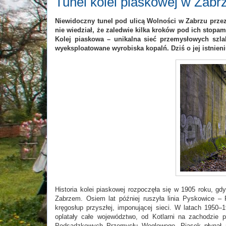
Tunel kolei piaskowej w Zabrz
Niewidoczny tunel pod ulicą Wolności w Zabrzu przez 
nie wiedział, że zaledwie kilka kroków pod ich stopa
Kolej piaskowa – unikalna sieć przemysłowych szla
wyeksploatowane wyrobiska kopalń. Dziś o jej istnieniu
Historia kolei piaskowej rozpoczęła się w 1905 roku, gd
Zabrzem. Osiem lat później ruszyła linia Pyskowice – 
kręgosłup przyszłej, imponującej sieci. W latach 1950–1
oplatały całe województwo, od Kotlarni na zachodzie p
Podsadzkowych Przemysłu Węglowego. Piasek płynął ni