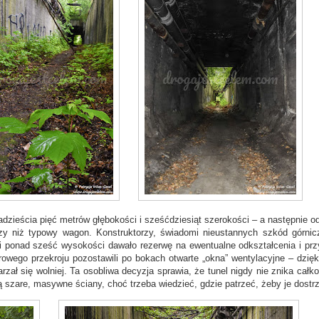
zieścia pięć metrów głębokości i sześćdziesiąt szerokości – a następnie od
y niż typowy wagon. Konstruktorzy, świadomi nieustannych szkód górnic
 i ponad sześć wysokości dawało rezerwę na ewentualne odkształcenia i prz
rowego przekroju pozostawili po bokach otwarte „okna” wentylacyjne – dzięk
rzał się wolniej. Ta osobliwa decyzja sprawia, że tunel nigdy nie znika całko
 szare, masywne ściany, choć trzeba wiedzieć, gdzie patrzeć, żeby je dostr