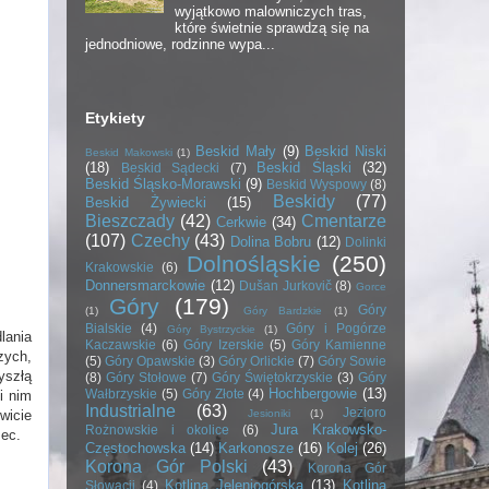
wyjątkowo malowniczych tras,
które świetnie sprawdzą się na
jednodniowe, rodzinne wypa...
Etykiety
Beskid Mały
(9)
Beskid Niski
Beskid Makowski
(1)
(18)
Beskid Śląski
(32)
Beskid Sądecki
(7)
Beskid Śląsko-Morawski
(9)
Beskid Wyspowy
(8)
Beskidy
(77)
Beskid Żywiecki
(15)
Bieszczady
(42)
Cmentarze
Cerkwie
(34)
(107)
Czechy
(43)
Dolina Bobru
(12)
Dolinki
Dolnośląskie
(250)
Krakowskie
(6)
Donnersmarckowie
(12)
Dušan Jurkovič
(8)
Gorce
Góry
(179)
Góry
(1)
Góry Bardzkie
(1)
Bialskie
(4)
Góry i Pogórze
Góry Bystrzyckie
(1)
lania
Kaczawskie
(6)
Góry Izerskie
(5)
Góry Kamienne
zych,
(5)
Góry Opawskie
(3)
Góry Orlickie
(7)
Góry Sowie
yszłą
(8)
Góry Stołowe
(7)
Góry Świętokrzyskie
(3)
Góry
Hochbergowie
(13)
Wałbrzyskie
(5)
Góry Złote
(4)
i nim
Industrialne
(63)
Jezioro
Jesioniki
(1)
wicie
Jura Krakowsko-
Rożnowskie i okolice
(6)
zec.
Częstochowska
(14)
Karkonosze
(16)
Kolej
(26)
Korona Gór Polski
(43)
Korona Gór
Kotlina Jeleniogórska
(13)
Kotlina
Słowacji
(4)