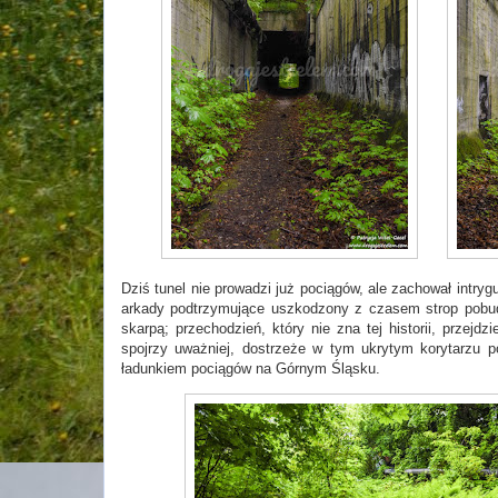
Dziś tunel nie prowadzi już pociągów, ale zachował intryg
arkady podtrzymujące uszkodzony z czasem strop pobudza
skarpą; przechodzień, który nie zna tej historii, przejd
spojrzy uważniej, dostrzeże w tym ukrytym korytarzu p
ładunkiem pociągów na Górnym Śląsku.