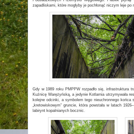
zapadliskami, które mogłyby je pochłonąć niczym leje po 
Gdy w 1989 roku PMPPW rozpadło się, infrastruktura tr
Kuźnicę Warężyńską, a jedynie Kotlarnia utrzymywała resz
kolejne odcinki, a symbolem tego nieuchronnego końca 
„kretowiskowym” gruncie, która powstała w latach 1926–
labirynt kopalnianych bocznic.