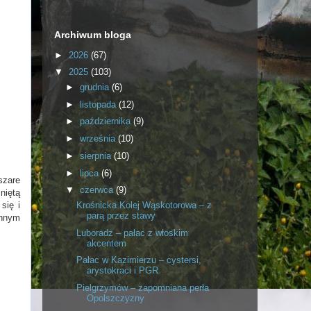
Archiwum bloga
►
2026
(67)
▼
2025
(103)
►
grudnia
(6)
►
listopada
(12)
►
października
(9)
►
września
(10)
►
sierpnia
(10)
►
lipca
(6)
szare
▼
czerwca
(9)
niętą
Krośnicka Kolej Wąskotorowa – z
się i
parą przez stawy
ennym
Luboradz – pałac z włoskim
akcentem
Pałac w Kazimierzu – cystersi,
arystokraci i PGR
Pielgrzymów – zapomniana perła
Opolszczyzny