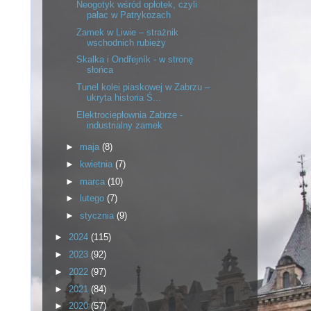
Neogotyk wśród opłotek, czyli
pałac w Patrykozach
Zamek w Liwie – strażnik
wschodnich rubieży
Skalka i Ondřejník - w stronę
słońca
Tunel kolei piaskowej w Zabrzu –
ukryta historia Ś...
Elektrociepłownia Zabrze -
industrialny zamek
►
maja
(8)
►
kwietnia
(7)
►
marca
(10)
►
lutego
(7)
►
stycznia
(9)
►
2024
(115)
►
2023
(92)
►
2022
(97)
►
2021
(84)
►
2020
(57)