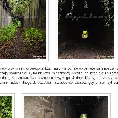
ujący urok przemysłowego reliktu: masywne portale obrośnięte roślinnością i 
ją wyobraźnię. Tylko nieliczni mieszkańcy wiedzą, co kryje się za zaroś
zie dalej, nie zauważając niczego niezwykłego. Jednak każdy, kto zatrzyma 
omnik industrialnego dziedzictwa i świadectwo czasów, gdy piasek był c