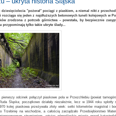
u – ukryta historia Śląska
dziesięciolecia "pożerał" pociągi z piaskiem, a niemal nikt z przecho
mi rozciąga się jeden z najdłuższych betonowych tuneli kolejowych w Po
ków zrodzona z potrzeb górnictwa – powstała, by bezpiecznie zasy
 przypominają tylko takie ukryte ślady...
y pierwszy odcinek połączył piaskowe pola w Przezchlebiu (powiat tarnogórs
Ruda Śląska; początkowo działały niezależnie, lecz w 1944 roku splotły 
970 kolej piaskowa przeżywała złoty wiek: setki kilometrów magistral i bo
o Trzebinię na wschodzie, a całością zarządzało Przedsiębiorstwo Mater
eprzerwanym strumieniem, ratując górnośląskie miasta przed katastrofa