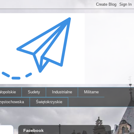
łopolskie
Sudety
Industrialne
Militarne
zęstochowska
Świętokrzyskie
Facebook