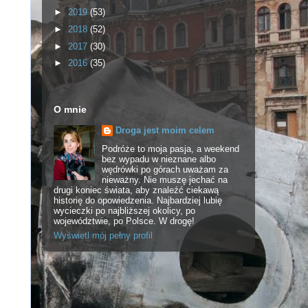
►
2019
(53)
►
2018
(52)
►
2017
(30)
►
2016
(35)
O mnie
Droga jest moim celem
Podróże to moja pasja, a weekend
bez wypadu w nieznane albo
wędrówki po górach uważam za
nieważny. Nie muszę jechać na
drugi koniec świata, aby znaleźć ciekawą
historię do opowiedzenia. Najbardziej lubię
wycieczki po najbliższej okolicy, po
województwie, po Polsce. W drogę!
Wyświetl mój pełny profil