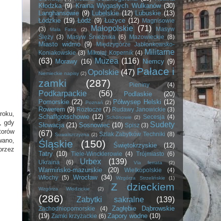
Kłodzka
(9)
Kraina Wygasłych Wulkanów
(30)
Langhansowie
(9)
Lubelskie
(12)
Lubuskie
(13)
Łódzkie
(19)
Łódź
(9)
Łużyce
(12)
Magnisowie
Małopolskie
(71)
(3)
Masyw
Mała Fatra
(2)
Ślęży
(3)
Masyw Śnieżnika
(6)
Mazowieckie
(8)
Miasto widmo
(9)
Międzygórze Jabłonkowsko-
Militarne
Koniakowskie
(3)
Mikołaj Kopernik
(4)
(63)
Muzea
(116)
Morawy
(16)
Niemcy
(9)
Pałace i
Opolskie
(47)
Niemieckie napisy
(2)
zamki
(287)
Pieniny
(4)
Podkarpackie
(56)
Podlaskie
(20)
Pomorskie
(22)
Półwysep Helski
(12)
Poznań
(2)
Rowerem
(9)
Roztocze
(7)
Rudawy Janowickie
(3)
roku,
Schaffgotschowie
(12)
Secesja
(4)
Schönowie
(2)
, gdy
Sudety
Słowacja
(21)
Sosnowiec
(10)
Spisz
(3)
torów
(67)
Szlak Zabytków Techniki
(8)
Suwalszczyzna
(2)
wano,
Śląskie
(150)
Świętokrzyskie
(12)
przez
Tatry
(10)
Tiele-Wincklerowie
(4)
Trójmiasto
(6)
Urbex
(139)
Ukraina
(6)
Via ferrata
(2)
Warmińsko-mazurskie
(20)
Wielkopolskie
(4)
Wrocław
(34)
Włochy
(5)
Wzgórza Strzelińskie
(1)
Z dzieckiem
Wzgórza Włodzickie
(2)
(286)
Zabytki sakralne
(139)
Zagłębie Dąbrowskie
Zachodniopomorskie
(4)
(19)
Zapory wodne
(10)
Zamki krzyżackie
(6)