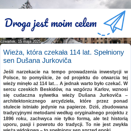
czwartek, 15 maja 2025
Wieża, która czekała 114 lat. Spełniony
sen Dušana Jurkoviča
Jeśli narzekacie na tempo prowadzenia inwestycji w
Polsce, to pomyślcie, że od projektu do otwarcia tej
wieży minęło aż 114 lat… A jednak warto było czekać. W
sercu czeskich Beskidów, na wzgórzu Karlov, wznosi
się cudaczna sylwetka wieży Dušana Jurkoviča –
architektonicznego arcydzieła, które przez ponad
stulecie istniało jedynie na papierze. Dziś, zbudowana
tradycyjnymi metodami według oryginalnego projektu z
1896 roku, zachwyca nie tylko formą, ale też historią
uporu, pasji i powrotu do tradycji. To nie jest zwykła
wieża widokowa – to spełniony sen sprzed epoki.