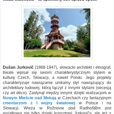
Dušan Jurkovič
(
1868-1947
), słowacki architekt i etnograf,
trwale wpisał się swoim charakterystycznym stylem w
kulturę Czech, Słowacji, a nawet Polski. Jego projekty
charakteryzuje nawiązanie unikalny styl nawiązujący do
architektury ludowej, którą łączył z innymi stylami (secesją
czy art déco). Zasłynął między innymi dzięki realizacjom w
Nowym Mieście nad Metują
w Czechach czy fantazyjnym
cmentarzom z I wojny światowej
w Polsce i na
Słowacji. Wieża w Rožnovie pod Radhoštěm jest
wyjątkowa nie tylko dzięki kunsztowi Jurkoviča, ale też z