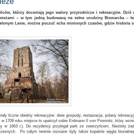
ieże
ów, którzy doceniają jego walory przyrodnicze i rekreacyjne. Dziś 
wieżami – w tym jedną budowaną na setne urodziny Bismarcka – t
ielonym Lesie, można poczuć echa minionych czasów, gdzie historia s
ły liczne obiekty rekreacyjne: dwie gospody, restauracja, polany rekreacyj
ż w 1709 roku miejsce to upatrzył sobie Erdmann II von Promnitz, który wznió
ny w 1963 r.). Do rezydencji przylegał park ze zwierzyńcem. Niestety ża
zesnych. Po całym terenie rozsiane były także kopalnie węgla brunatne