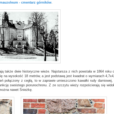
mauzoleum - cmentarz górników
.
ają także dwie historyczne wieże. Najstarsza z nich powstała w 1864 roku d
się na wysokość 18 metrów, a jest podstawą jest kwadrat o wymiarach 4,7x4
ień połączony z cegłą, to w zaprawie umieszczono kawałki rudy darniowej, 
unkcję swoistego piorunochronu. Z ze szczytu wieży rozpościerają się widok
c można nawet Śnieżkę.