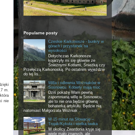
Popularne posty
Czeskie Karkonosze - bunkry w
górach i przystanek na
wysokości
Dotychczas Karkonosze
kojarzyły mi się głównie ze
Śnieżnymi Kotłami, Śnieżką czy
Przełęczą Karkonoską. Po ostatnim wyjeździe
do tej lis...
Willa i odlewnia Woźniaków w
zięki
Sosnowcu. Kobiety mają moc
,7 m.
Dziś pokażę Wam pewną
która
zapomnianą willę w Sosnowcu,
i nie
ale to nie ona będzie główną
bohaterką artykułu. Będzie nią
natomiast Małgorzata Woźniak ...
W 15 minut na Słowację –
Trojak/Kykula i wielka ławka
W okolicy Zwardonia kryje się
wiele mało znanych, ale