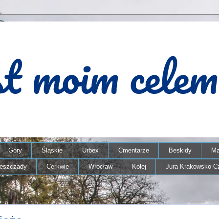
Góry
Śląskie
Urbex
Cmentarze
Beskidy
Ma
ieszczady
Cerkwie
Wrocław
Kolej
Jura Krakowsko-C