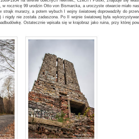
 1869-1934 na terenie obecnych Niemiec, Czech i Polski,
znajduje się właś
, w rocznicę 99 urodzin Otto von Bismarcka, a uroczyste otwarcie miało nas
erw strajk murarzy, a potem wybuch I wojny światowej doprowadziły do przer
i nigdy nie została zadaszona. Po II wojnie światowej była wykorzystywa
dbudówkę. Ostatecznie wpisała się w krajobraz jako ruina, przy której pow