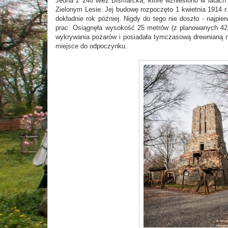
Jedna z 240 wież Bismarcka, które wzniesiono w
latach
Zielonym Lesie. Jej budowę rozpoczęto 1 kwietnia 1914 r.
dokładnie rok później. Nigdy do tego nie doszło - najpi
prac. Osiągnęła wysokość 25 metrów (z planowanych 42) 
wykrywania pożarów i posiadała tymczasową drewnianą na
miejsce do odpoczynku.