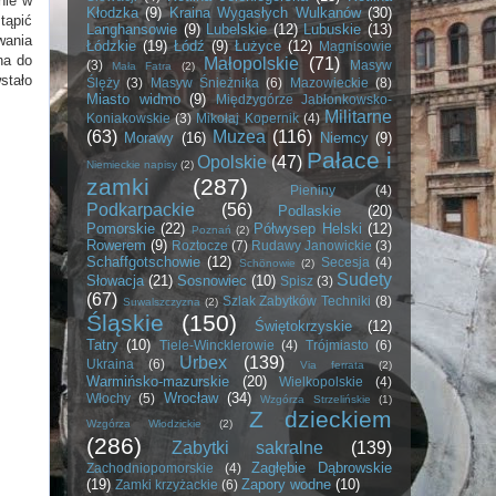
nie w
Kłodzka
(9)
Kraina Wygasłych Wulkanów
(30)
tąpić
Langhansowie
(9)
Lubelskie
(12)
Lubuskie
(13)
wania
Łódzkie
(19)
Łódź
(9)
Łużyce
(12)
Magnisowie
na do
Małopolskie
(71)
(3)
Masyw
Mała Fatra
(2)
stało
Ślęży
(3)
Masyw Śnieżnika
(6)
Mazowieckie
(8)
Miasto widmo
(9)
Międzygórze Jabłonkowsko-
Militarne
Koniakowskie
(3)
Mikołaj Kopernik
(4)
(63)
Muzea
(116)
Morawy
(16)
Niemcy
(9)
Pałace i
Opolskie
(47)
Niemieckie napisy
(2)
zamki
(287)
Pieniny
(4)
Podkarpackie
(56)
Podlaskie
(20)
Pomorskie
(22)
Półwysep Helski
(12)
Poznań
(2)
Rowerem
(9)
Roztocze
(7)
Rudawy Janowickie
(3)
Schaffgotschowie
(12)
Secesja
(4)
Schönowie
(2)
Sudety
Słowacja
(21)
Sosnowiec
(10)
Spisz
(3)
(67)
Szlak Zabytków Techniki
(8)
Suwalszczyzna
(2)
Śląskie
(150)
Świętokrzyskie
(12)
Tatry
(10)
Tiele-Wincklerowie
(4)
Trójmiasto
(6)
Urbex
(139)
Ukraina
(6)
Via ferrata
(2)
Warmińsko-mazurskie
(20)
Wielkopolskie
(4)
Wrocław
(34)
Włochy
(5)
Wzgórza Strzelińskie
(1)
Z dzieckiem
Wzgórza Włodzickie
(2)
(286)
Zabytki sakralne
(139)
Zagłębie Dąbrowskie
Zachodniopomorskie
(4)
(19)
Zapory wodne
(10)
Zamki krzyżackie
(6)