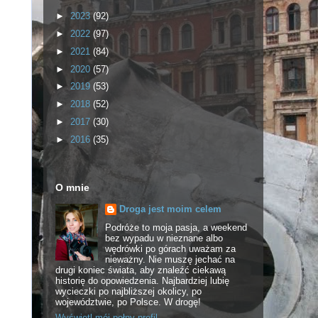
►
2023
(92)
►
2022
(97)
►
2021
(84)
►
2020
(57)
►
2019
(53)
►
2018
(52)
►
2017
(30)
►
2016
(35)
O mnie
Droga jest moim celem
Podróże to moja pasja, a weekend
bez wypadu w nieznane albo
wędrówki po górach uważam za
nieważny. Nie muszę jechać na
drugi koniec świata, aby znaleźć ciekawą
historię do opowiedzenia. Najbardziej lubię
wycieczki po najbliższej okolicy, po
województwie, po Polsce. W drogę!
Wyświetl mój pełny profil