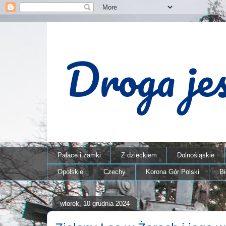
Pałace i zamki
Z dzieckiem
Dolnośląskie
Opolskie
Czechy
Korona Gór Polski
B
wtorek, 10 grudnia 2024