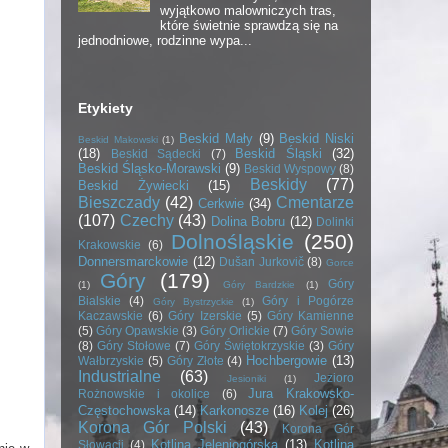
wyjątkowo malowniczych tras,
które świetnie sprawdzą się na
jednodniowe, rodzinne wypa...
Etykiety
Beskid Mały
(9)
Beskid Niski
Beskid Makowski
(1)
(18)
Beskid Śląski
(32)
Beskid Sądecki
(7)
Beskid Śląsko-Morawski
(9)
Beskid Wyspowy
(8)
Beskidy
(77)
Beskid Żywiecki
(15)
Bieszczady
(42)
Cmentarze
Cerkwie
(34)
(107)
Czechy
(43)
Dolina Bobru
(12)
Dolinki
Dolnośląskie
(250)
Krakowskie
(6)
Donnersmarckowie
(12)
Dušan Jurkovič
(8)
Gorce
Góry
(179)
Góry
(1)
Góry Bardzkie
(1)
Bialskie
(4)
Góry i Pogórze
Góry Bystrzyckie
(1)
Kaczawskie
(6)
Góry Izerskie
(5)
Góry Kamienne
(5)
Góry Opawskie
(3)
Góry Orlickie
(7)
Góry Sowie
(8)
Góry Stołowe
(7)
Góry Świętokrzyskie
(3)
Góry
Hochbergowie
(13)
Wałbrzyskie
(5)
Góry Złote
(4)
Industrialne
(63)
Jezioro
Jesioniki
(1)
Jura Krakowsko-
Rożnowskie i okolice
(6)
Częstochowska
(14)
Karkonosze
(16)
Kolej
(26)
Korona Gór Polski
(43)
Korona Gór
Kotlina Jeleniogórska
(13)
Kotlina
Słowacji
(4)