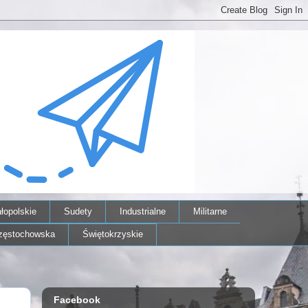
łopolskie
Sudety
Industrialne
Militarne
zęstochowska
Świętokrzyskie
Facebook