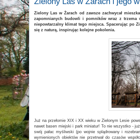
Zielony Las w Żarach i jego w
Zielony Las w Żarach od zawsze zachwycał mieszkańc
zapomnianych budowli i pomników wraz z trzema 
niepowtarzalny klimat tego miejsca. Spacerując po Z
się z naturą, inspirując kolejne pokolenia.
Już na przełomie XIX i XX wieku w Zielonym Lesie powsta
nawet basen miejski i park miniatur! To nie wszystko - ju
swój pałac myśliwski (po wojnie splądrowany i rozebra
wymienionych obiektów nie przetrwał do czasów współc