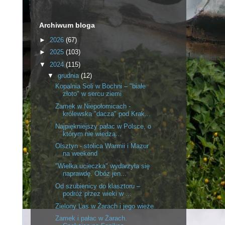
Archiwum bloga
►
2026
(67)
►
2025
(103)
▼
2024
(115)
▼
grudnia
(12)
Kopalnia Soli w Bochni – "białe
złoto" w sercu ziemi
Zamek w Niepołomicach -
królewska "dacza" pod Krak...
Najpiękniejszy pałac w Polsce, o
którym nie wiedzą...
Olsztyn - stolica Warmii i Mazur
na weekend
"Wielka ucieczka" wydarzyła się
naprawdę. Obóz jen...
Od szubienicy do klasztoru –
podróż przez wieki w ...
Zielony Las w Żarach i jego wieże
Zamek i pałac w Żarach.