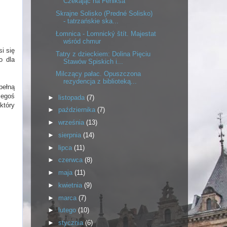
Czekając na Feniksa
Skrajne Solisko (Predné Solisko)
- tatrzańskie ska...
Łomnica - Lomnický štít. Majestat
wśród chmur
i się
Tatry z dzieckiem: Dolina Pięciu
o dla
Stawów Spiskich i...
Milczący pałac. Opuszczona
rezydencja z biblioteką...
pełną
zegoś
►
listopada
(7)
który
►
października
(7)
►
września
(13)
►
sierpnia
(14)
►
lipca
(11)
►
czerwca
(8)
►
maja
(11)
►
kwietnia
(9)
►
marca
(7)
►
lutego
(10)
►
stycznia
(6)