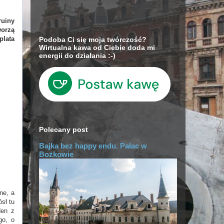
ruiny
worzą
plata
Podoba Ci się moja twórczość?
Wirtualna kawa od Ciebie doda mi
energii do działania :-)
Polecany post
Bajka bez happy endu. Pałac w
Bożkowie
ne, a
sł tu
den z
go, o