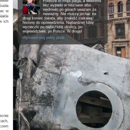
wiele
Podróże to moja pasja, a weekend
bez wypadu w nieznane albo
Guida
wędrówki po górach uważam za
łac w
nieważny. Nie muszę jechać na
Nakle
drugi koniec świata, aby znaleźć ciekawą
w ich
historię do opowiedzenia. Najbardziej lubię
wycieczki po najbliższej okolicy, po
województwie, po Polsce. W drogę!
Wyświetl mój pełny profil
ecnie
cach,
aczem