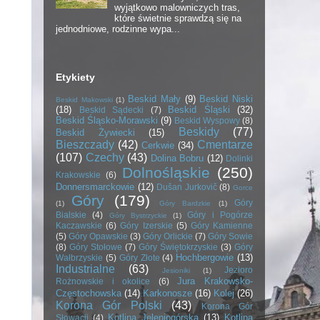
wyjątkowo malowniczych tras,
które świetnie sprawdzą się na
jednodniowe, rodzinne wypa...
Etykiety
Beskid Mały
(9)
Beskid Niski
Beskid Makowski
(1)
(18)
Beskid Śląski
(32)
Beskid Sądecki
(7)
Beskid Śląsko-Morawski
(9)
Beskid Wyspowy
(8)
Beskidy
(77)
Beskid Żywiecki
(15)
Bieszczady
(42)
Cmentarze
Cerkwie
(34)
(107)
Czechy
(43)
Dolina Bobru
(12)
Dolinki
Dolnośląskie
(250)
Krakowskie
(6)
Donnersmarckowie
(12)
Dušan Jurkovič
(8)
Gorce
Góry
(179)
Góry
(1)
Góry Bardzkie
(1)
Bialskie
(4)
Góry i Pogórze
Góry Bystrzyckie
(1)
Kaczawskie
(6)
Góry Izerskie
(5)
Góry Kamienne
(5)
Góry Opawskie
(3)
Góry Orlickie
(7)
Góry Sowie
(8)
Góry Stołowe
(7)
Góry Świętokrzyskie
(3)
Góry
Hochbergowie
(13)
Wałbrzyskie
(5)
Góry Złote
(4)
Industrialne
(63)
Jezioro
Jesioniki
(1)
Jura Krakowsko-
Rożnowskie i okolice
(6)
Częstochowska
(14)
Karkonosze
(16)
Kolej
(26)
Korona Gór Polski
(43)
Korona Gór
Kotlina Jeleniogórska
(13)
Kotlina
Słowacji
(4)