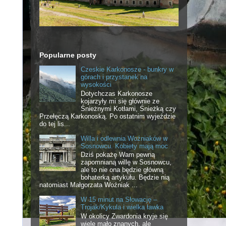
Popularne posty
Czeskie Karkonosze - bunkry w
górach i przystanek na
wysokości
Dotychczas Karkonosze
kojarzyły mi się głównie ze
Śnieżnymi Kotłami, Śnieżką czy
Przełęczą Karkonoską. Po ostatnim wyjeździe
do tej lis...
Willa i odlewnia Woźniaków w
Sosnowcu. Kobiety mają moc
Dziś pokażę Wam pewną
zapomnianą willę w Sosnowcu,
ale to nie ona będzie główną
bohaterką artykułu. Będzie nią
natomiast Małgorzata Woźniak ...
W 15 minut na Słowację –
Trojak/Kykula i wielka ławka
W okolicy Zwardonia kryje się
wiele mało znanych, ale