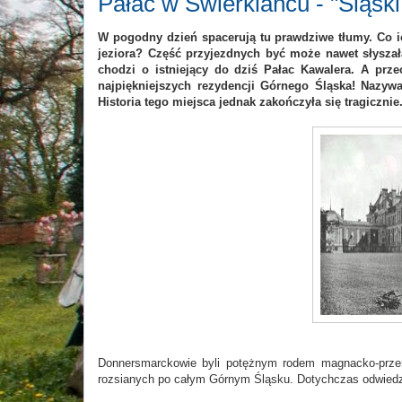
Pałac w Świerklańcu - "Śląski 
W pogodny dzień spacerują tu prawdziwe tłumy. Co ic
jeziora? Część przyjezdnych być może nawet słyszała
chodzi o istniejący do dziś Pałac Kawalera. A prze
najpiękniejszych rezydencji Górnego Śląska! Nazyw
Historia tego miejsca jednak zakończyła się tragicznie.
Donnersmarckowie byli potężnym rodem magnacko-przem
rozsianych po całym Górnym Śląsku. Dotychczas odwiedz