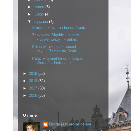
►
marca
(5)
►
lutego
(4)
▼
stycznia
(4)
Stary Łupków - na końcu świata
Ząbkowice Śląskie - miasto
krzywej wieży i Franken...
Pałac w Trzebieszowicach,
czyli... Zamek na Skale
Pałac w Świerklańcu - "Śląski
Wersal" z historią m...
►
2019
(53)
►
2018
(52)
►
2017
(30)
►
2016
(35)
O mnie
Droga jest moim celem