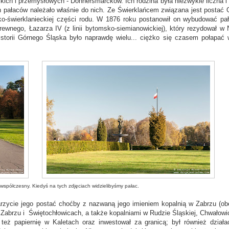
ch i przemysłowych - Donnersmarcków. Ich rodzina była niezwykle liczna i 
 pałaców należało właśnie do nich. Ze Świerklańcem związana jest postać 
ko-świerklanieckiej części rodu. W 1876 roku postanowił on wybudować pa
wnego, Łazarza IV (z linii bytomsko-siemianowickiej), który rezydował w 
storii Górnego Śląska było naprawdę wielu... ciężko się czasem połapać 
współczesny. Kiedyś na tych zdjęciach widzielibyśmy pałac.
rzycie jego postać choćby z nazwaną jego imieniem kopalnią w Zabrzu (ob
Zabrzu i Świętochłowicach, a także kopalniami w Rudzie Śląskiej, Chwałowi
też papiernię w Kaletach oraz inwestował za granicą; był również dział