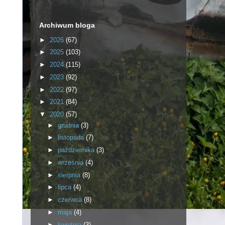
Archiwum bloga
►
2026
(67)
►
2025
(103)
►
2024
(115)
►
2023
(92)
►
2022
(97)
►
2021
(84)
▼
2020
(57)
►
grudnia
(3)
►
listopada
(7)
►
października
(3)
►
września
(4)
►
sierpnia
(8)
►
lipca
(4)
►
czerwca
(8)
►
maja
(4)
►
kwietnia
(3)