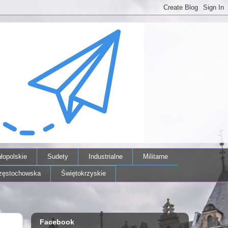
łopolskie
Sudety
Industrialne
Militarne
zęstochowska
Świętokrzyskie
Facebook