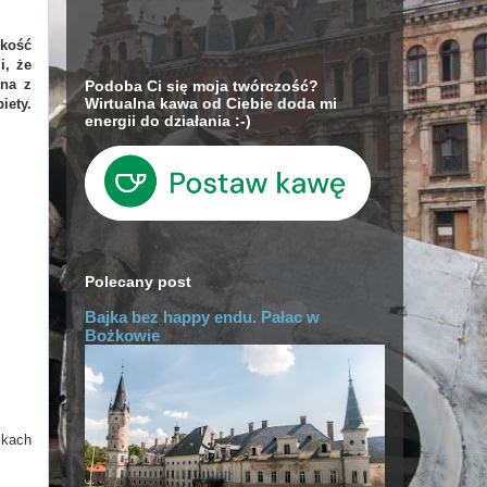
skość
i, że
dna z
Podoba Ci się moja twórczość?
Wirtualna kawa od Ciebie doda mi
iety.
energii do działania :-)
Polecany post
Bajka bez happy endu. Pałac w
Bożkowie
mkach