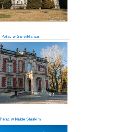
Pałac w Świerklańcu
Pałac w Nakle Śląskim