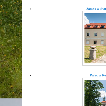
Zamek w Star
Pałac w Re