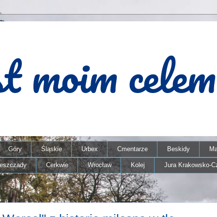
Góry
Śląskie
Urbex
Cmentarze
Beskidy
Ma
ieszczady
Cerkwie
Wrocław
Kolej
Jura Krakowsko-C