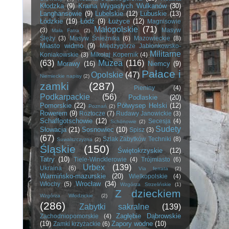
Kłodzka
(9)
Kraina Wygasłych Wulkanów
(30)
Langhansowie
(9)
Lubelskie
(12)
Lubuskie
(13)
Łódzkie
(19)
Łódź
(9)
Łużyce
(12)
Magnisowie
Małopolskie
(71)
(3)
Masyw
Mała Fatra
(2)
Ślęży
(3)
Masyw Śnieżnika
(6)
Mazowieckie
(8)
Miasto widmo
(9)
Międzygórze Jabłonkowsko-
Militarne
Koniakowskie
(3)
Mikołaj Kopernik
(4)
(63)
Muzea
(116)
Morawy
(16)
Niemcy
(9)
Pałace i
Opolskie
(47)
Niemieckie napisy
(2)
zamki
(287)
Pieniny
(4)
Podkarpackie
(56)
Podlaskie
(20)
Pomorskie
(22)
Półwysep Helski
(12)
Poznań
(2)
Rowerem
(9)
Roztocze
(7)
Rudawy Janowickie
(3)
Schaffgotschowie
(12)
Secesja
(4)
Schönowie
(2)
Sudety
Słowacja
(21)
Sosnowiec
(10)
Spisz
(3)
(67)
Szlak Zabytków Techniki
(8)
Suwalszczyzna
(2)
Śląskie
(150)
Świętokrzyskie
(12)
Tatry
(10)
Tiele-Wincklerowie
(4)
Trójmiasto
(6)
Urbex
(139)
Ukraina
(6)
Via ferrata
(2)
Warmińsko-mazurskie
(20)
Wielkopolskie
(4)
Wrocław
(34)
Włochy
(5)
Wzgórza Strzelińskie
(1)
Z dzieckiem
Wzgórza Włodzickie
(2)
(286)
Zabytki sakralne
(139)
Zagłębie Dąbrowskie
Zachodniopomorskie
(4)
(19)
Zapory wodne
(10)
Zamki krzyżackie
(6)