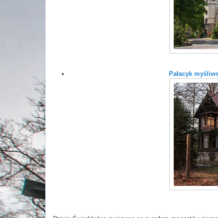
Pałacyk myśliws