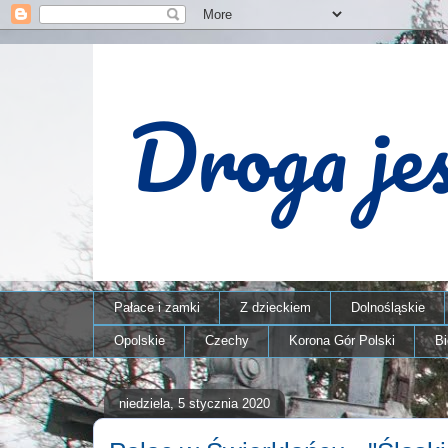
Pałace i zamki
Z dzieckiem
Dolnośląskie
Opolskie
Czechy
Korona Gór Polski
B
niedziela, 5 stycznia 2020