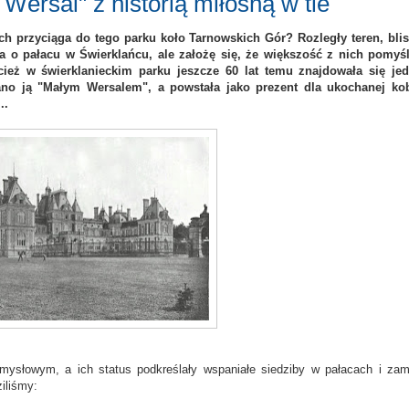
Wersal" z historią miłosną w tle
h przyciąga do tego parku koło Tarnowskich Gór? Rozległy teren, bli
 o pałacu w Świerklańcu, ale założę się, że większość z nich pomyśl
cież w świerklanieckim parku jeszcze 60 lat temu znajdowała się je
ano ją "Małym Wersalem", a powstała jako prezent dla ukochanej kob
..
ysłowym, a ich status podkreślały wspaniałe siedziby w pałacach i za
iliśmy: