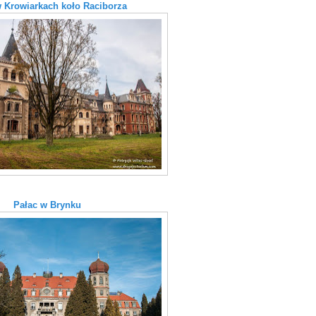
w Krowiarkach koło Raciborza
Pałac w Brynku