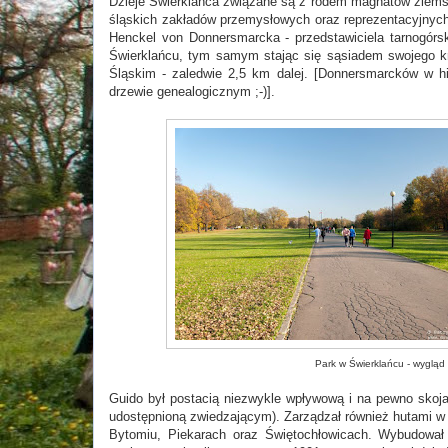
Dzieje Świerklańca związane są z rodem magnatów ziemski
śląskich zakładów przemysłowych oraz reprezentacyjnych
Henckel von Donnersmarcka - przedstawiciela tarnogórs
Świerklańcu, tym samym stając się sąsiadem swojego kre
Śląskim - zaledwie 2,5 km dalej. [Donnersmarcków w hi
drzewie genealogicznym ;-)].
Park w Świerklańcu - wygląd 
Guido był postacią niezwykle wpływową i na pewno skoja
udostępnioną zwiedzającym). Zarządzał również hutami w 
Bytomiu, Piekarach oraz Świętochłowicach. Wybudował 