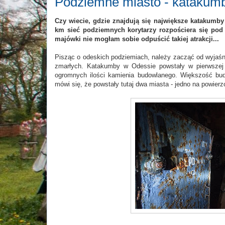
Podziemne miasto - katakum
Czy wiecie, gdzie znajdują się największe katakumby
km sieć podziemnych korytarzy rozpościera się pod
majówki nie mogłam sobie odpuścić takiej atrakcji...
Pisząc o odeskich podziemiach, należy zacząć od wyjaśn
zmarłych. Katakumby w Odessie powstały w pierwszej 
ogromnych ilości kamienia budowlanego. Większość bu
mówi się, że powstały tutaj dwa miasta - jedno na powierzc