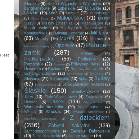
Kłodzka
(9)
Kraina Wygasłych Wulkanów
(30)
Langhansowie
(9)
Lubelskie
(12)
Lubuskie
(13)
Łódzkie
(19)
Łódź
(9)
Łużyce
(12)
Magnisowie
Małopolskie
(71)
(3)
Masyw
Mała Fatra
(2)
Ślęży
(3)
Masyw Śnieżnika
(6)
Mazowieckie
(8)
Miasto widmo
(9)
Międzygórze Jabłonkowsko-
Militarne
Koniakowskie
(3)
Mikołaj Kopernik
(4)
(63)
Muzea
(116)
Morawy
(16)
Niemcy
(9)
Pałace i
Opolskie
(47)
Niemieckie napisy
(2)
zamki
(287)
Pieniny
(4)
 jest
Podkarpackie
(56)
Podlaskie
(20)
Pomorskie
(22)
Półwysep Helski
(12)
Poznań
(2)
Rowerem
(9)
Roztocze
(7)
Rudawy Janowickie
(3)
Schaffgotschowie
(12)
Secesja
(4)
Schönowie
(2)
Sudety
Słowacja
(21)
Sosnowiec
(10)
Spisz
(3)
(67)
Szlak Zabytków Techniki
(8)
Suwalszczyzna
(2)
Śląskie
(150)
Świętokrzyskie
(12)
Tatry
(10)
Tiele-Wincklerowie
(4)
Trójmiasto
(6)
Urbex
(139)
Ukraina
(6)
Via ferrata
(2)
Warmińsko-mazurskie
(20)
Wielkopolskie
(4)
Wrocław
(34)
Włochy
(5)
Wzgórza Strzelińskie
(1)
Z dzieckiem
Wzgórza Włodzickie
(2)
(286)
Zabytki sakralne
(139)
Zagłębie Dąbrowskie
Zachodniopomorskie
(4)
(19)
Zapory wodne
(10)
Zamki krzyżackie
(6)