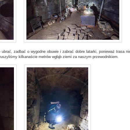
ubrać, zadbać o wygodne obuwie i zabrać dobre latarki, ponieważ trasa nie
i ruszyliśmy kilkanaście metrów wgłąb ziemi za naszym przewodnikiem.