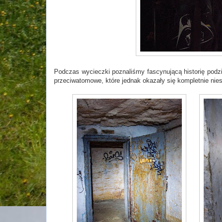
Podczas wycieczki poznaliśmy fascynującą historię podz
przeciwatomowe, które jednak okazały się kompletnie nies