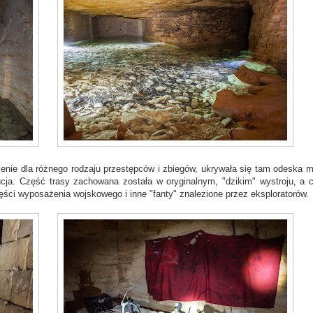
ienie dla różnego rodzaju przestępców i zbiegów, ukrywała się tam odeska ma
tucja. Część trasy zachowana została w oryginalnym, "dzikim" wystroju, a 
i wyposażenia wojskowego i inne "fanty" znalezione przez eksploratorów.