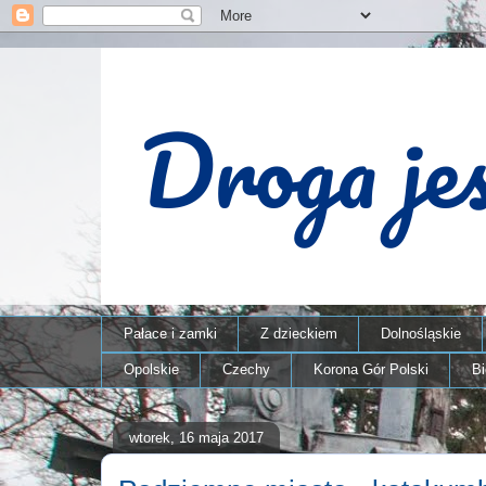
Pałace i zamki
Z dzieckiem
Dolnośląskie
Opolskie
Czechy
Korona Gór Polski
B
wtorek, 16 maja 2017