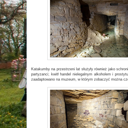
Katakumby na przestrzeni lat służyły również jako schron
partyzanci; kwitł handel nielegalnym alkoholem i prosty
zaadaptowano na muzeum, w którym zobaczyć można częśc