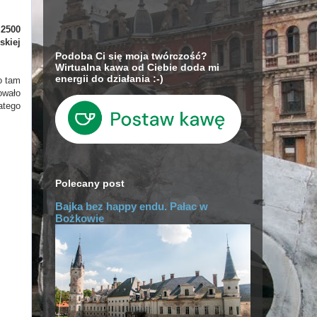
 2500
skiej
Podoba Ci się moja twórczość?
Wirtualna kawa od Ciebie doda mi
energii do działania :-)
o tam
owało
atego
Polecany post
Bajka bez happy endu. Pałac w
Bożkowie