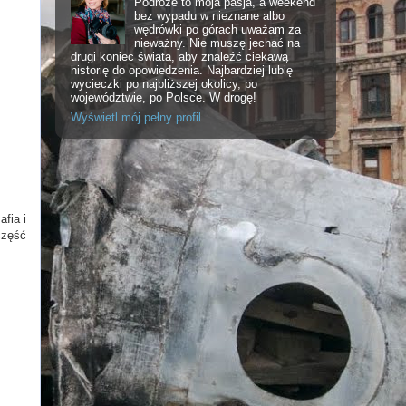
Podróże to moja pasja, a weekend
bez wypadu w nieznane albo
wędrówki po górach uważam za
nieważny. Nie muszę jechać na
drugi koniec świata, aby znaleźć ciekawą
historię do opowiedzenia. Najbardziej lubię
wycieczki po najbliższej okolicy, po
województwie, po Polsce. W drogę!
Wyświetl mój pełny profil
fia i
część