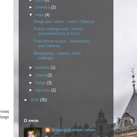
►
czerwca
(2)
▼
maja
(4)
Droga jest celem - Lwów i Odessa
Polish underground - schron
przeciwlotniczy w Szcz...
Podziemne miasto - katakumby
pod Odessą
Miedzianka - miasto, które
zniknęło
►
kwietnia
(1)
►
marca
(2)
►
lutego
(3)
►
stycznia
(1)
►
2016
(35)
mniej
órego
O mnie
Droga jest moim celem