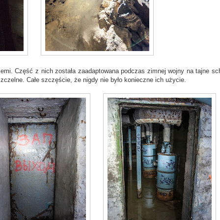
iemi. Część z nich została zaadaptowana podczas zimnej wojny na tajne sc
zczelne. Całe szczęście, że nigdy nie było konieczne ich użycie.