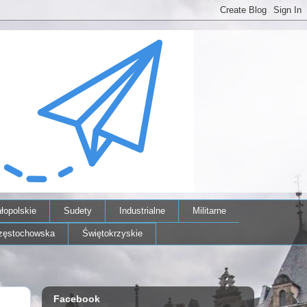
łopolskie
Sudety
Industrialne
Militarne
zęstochowska
Świętokrzyskie
Facebook