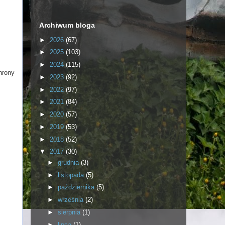
Archiwum bloga
►
2026
(67)
►
2025
(103)
►
2024
(115)
hrony
►
2023
(92)
►
2022
(97)
►
2021
(84)
►
2020
(57)
►
2019
(53)
►
2018
(52)
▼
2017
(30)
►
grudnia
(3)
►
listopada
(5)
►
października
(5)
►
września
(2)
►
sierpnia
(1)
►
lipca
(1)