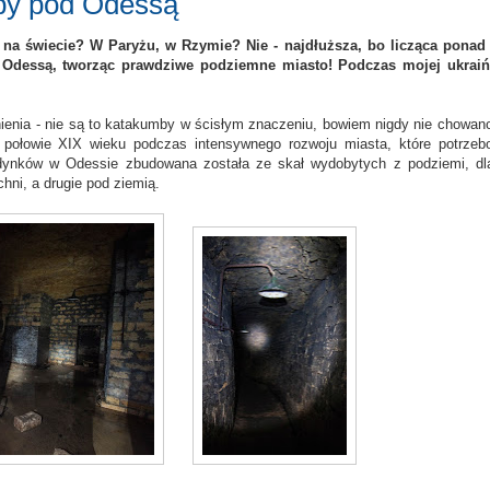
by pod Odessą
 na świecie? W Paryżu, w Rzymie? Nie - najdłuższa, bo licząca ponad
 Odessą, tworząc prawdziwe podziemne miasto! Podczas mojej ukraiń
ienia - nie są to katakumby w ścisłym znaczeniu, bowiem nigdy nie chowan
połowie XIX wieku podczas intensywnego rozwoju miasta, które potrzeb
dynków w Odessie zbudowana została ze skał wydobytych z podziemi, dl
hni, a drugie pod ziemią.