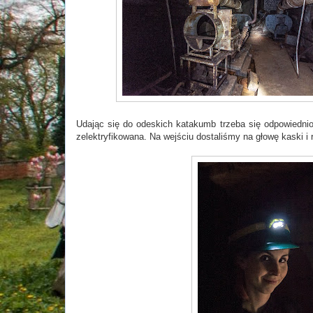
Udając się do odeskich katakumb trzeba się odpowiednio 
zelektryfikowana. Na wejściu dostaliśmy na głowę kaski 