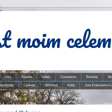
Góry
Śląskie
Urbex
Cmentarze
Beskidy
Ma
ieszczady
Cerkwie
Wrocław
Kolej
Jura Krakowsko-C