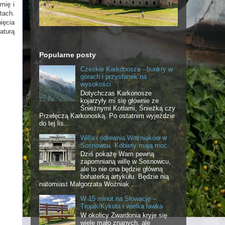
mię i
tach.
ięcia
aturą
Popularne posty
Czeskie Karkonosze - bunkry w
górach i przystanek na
wysokości
Dotychczas Karkonosze
kojarzyły mi się głównie ze
Śnieżnymi Kotłami, Śnieżką czy
Przełęczą Karkonoską. Po ostatnim wyjeździe
do tej lis...
Willa i odlewnia Woźniaków w
Sosnowcu. Kobiety mają moc
Dziś pokażę Wam pewną
zapomnianą willę w Sosnowcu,
ale to nie ona będzie główną
bohaterką artykułu. Będzie nią
natomiast Małgorzata Woźniak ...
W 15 minut na Słowację –
Trojak/Kykula i wielka ławka
W okolicy Zwardonia kryje się
wiele mało znanych, ale