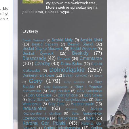
wyjątkowo malowniczych tras,
które świetnie sprawdzą się na
, kto
jednodniowe, rodzinne wypa...
to był
ach z
Etykiety
Beskid Mały
(9)
Beskid Niski
Beskid Makowski
(1)
(18)
Beskid Śląski
(32)
Beskid Sądecki
(7)
Beskid Śląsko-Morawski
(9)
Beskid Wyspowy
(8)
Beskidy
(77)
Beskid Żywiecki
(15)
Bieszczady
(42)
Cmentarze
Cerkwie
(34)
(107)
Czechy
(43)
Dolina Bobru
(12)
Dolinki
Dolnośląskie
(250)
Krakowskie
(6)
Donnersmarckowie
(12)
Dušan Jurkovič
(8)
Gorce
Góry
(179)
Góry
(1)
Góry Bardzkie
(1)
Bialskie
(4)
Góry i Pogórze
Góry Bystrzyckie
(1)
Kaczawskie
(6)
Góry Izerskie
(5)
Góry Kamienne
(5)
Góry Opawskie
(3)
Góry Orlickie
(7)
Góry Sowie
(8)
Góry Stołowe
(7)
Góry Świętokrzyskie
(3)
Góry
Hochbergowie
(13)
Wałbrzyskie
(5)
Góry Złote
(4)
Industrialne
(63)
Jezioro
Jesioniki
(1)
Jura Krakowsko-
Rożnowskie i okolice
(6)
Częstochowska
(14)
Karkonosze
(16)
Kolej
(26)
Korona Gór Polski
(43)
Korona Gór
Kotlina Jeleniogórska
(13)
Kotlina
Słowacji
(4)