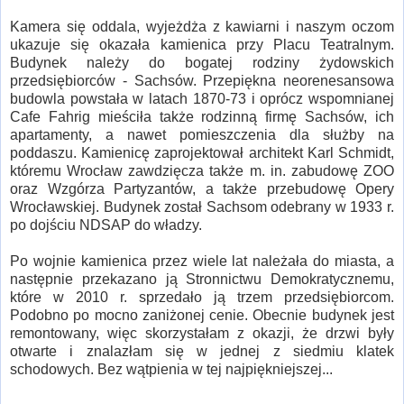
Kamera się oddala, wyjeżdża z kawiarni i naszym oczom
ukazuje się okazała kamienica przy Placu Teatralnym.
Budynek należy do bogatej rodziny żydowskich
przedsiębiorców - Sachsów. Przepiękna neorenesansowa
budowla powstała w latach 1870-73 i oprócz wspomnianej
Cafe Fahrig mieściła także rodzinną firmę Sachsów, ich
apartamenty, a nawet pomieszczenia dla służby na
poddaszu. Kamienicę zaprojektował architekt Karl Schmidt,
któremu Wrocław zawdzięcza także m. in. zabudowę ZOO
oraz Wzgórza Partyzantów, a także przebudowę Opery
Wrocławskiej. Budynek został Sachsom odebrany w 1933 r.
po dojściu NDSAP do władzy.
Po wojnie kamienica przez wiele lat należała do miasta, a
następnie przekazano ją Stronnictwu Demokratycznemu,
które w 2010 r. sprzedało ją trzem przedsiębiorcom.
Podobno po mocno zaniżonej cenie. Obecnie budynek jest
remontowany, więc skorzystałam z okazji, że drzwi były
otwarte i znalazłam się w jednej z siedmiu klatek
schodowych. Bez wątpienia w tej najpiękniejszej...